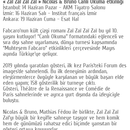
« Zaï Zaï Zaï Zaï » Nicolas & Bruno Canlı Okuma etkinliği
İstanbul: 14 Haziran Pazar – AKM Tiyatro Salonu
İzmir: 16 Haziran Salı – Institut français İzmir
Ankara: 19 Haziran Cuma – Esat Hal
Fabcaro’nun kült çizgi romanı Zaï Zaï Zaï Zaï bu yıl 10.
yaşını kutluyor! “Canlı Okuma” formatındaki eğlenceli ve
sıra dışı sahne uyarlaması, dünya turnesi kapsamında
“Muhteşem Fabcaro” etkinlikleri çerçevesinde Mayıs
ayında Türkiye’ye geliyor.
2019 yılında yaratılan gösteri, ilk kez Paris’teki Forum des
images’de sahnelendi. Bu ilk deneyimin ardından,
eleştirmenlerce övgüyle karşılanan ve büyük başarı elde
eden yapım; 158 gösterilik bir turneye çıktı.
Gösteri, Théâtre de la Renaissance ve Comédie de
Paris sahnelerinde ve ayrıca yurt dışında da izleyiciyle
buluştu.
Nicolas & Bruno, Mathias Fédou ile birlikte, Zaï Zaï Zaï
Zaï’yı büyük bir keyifle sahneye taşıyor ve hem komik
hem de günümüzü rahatsız edici biçimde yansıtan bir
gösteri ortaya koyuyorlar.