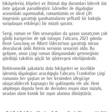
hikâyelerini, klişeleri ve ihtimal dışı durumları bilerek üst
üste yığarak parodileştirir. Görseller ile diyaloglar
arasındaki uyumsuzluk, romantizmin ve ideal çift
imgesinin yarattığı yanılsamalarını şefkatli bir bakışla
sorgulayan etkileyici bir mizah yaratır.
Sergi, roman ve film senaryoları da yazan sanatçının çok
yönlü kariyerine de ışık tutuyor. Fabcaro, 2023 yılında
René Goscinny ve Albert Uderzo’nun yarattığı mirası
devralarak ünlü Astérix serisinin senaristi oldu. Bu
gelişme, onun çizgi roman dünyasındaki yeteneğinin
gördüğü takdirin güçlü bir göstergesi niteliğindedir.
Beklenmedik şakalarla dolu hikâyeleri ve incelikle
işlenmiş diyalogları aracılığıyla Fabcaro, Frankofon çizgi
romanını her yaştan ve her kesimden izleyiciye
ulaşacabilecek kapsayıcı bir yaklaşımla ele alır. Hem
alışılmışın dışında hem de derinden insani olan mizahı,
sıradan olanı komik bir oyun alanına dönüştürür.