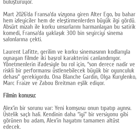
buluşturuyor.
Mart 2026’da Fransa’da vizyona giren Alter Ego, bu bahar
hem izleyiciler hem de eleştirmenlerden büyük ilgi gördü.
Absürt mizah ile korku unsurlarını harmanlayan bu satirik
komedi, Fransa’da yaklaşık 300 bin seyirciyi sinema
salonlarına çekti.
Laurent Lafitte, gerilim ve korku sinemasının kodlarıyla
oynayan filmde iki başrol karakterini canlandırıyor.
Yönetmenlerin ifadesiyle bu rol için, “son derece nadir ve
riskli bir performansı üstlenebilecek büyük bir oyunculuk
dehası” gerekiyordu. Ona Blanche Gardin, Olga Kurylenko,
Marc Fraize ve Zabou Breitman eşlik ediyor.
Filmin konusu:
Alex’in bir sorunu var: Yeni komşusu onun tıpatıp aynısı.
Üstelik saçlı hali. Kendinin daha “iyi” bir versiyonu gibi
görünen bu adam, Alex’in hayatını tamamen altüst
edecek.