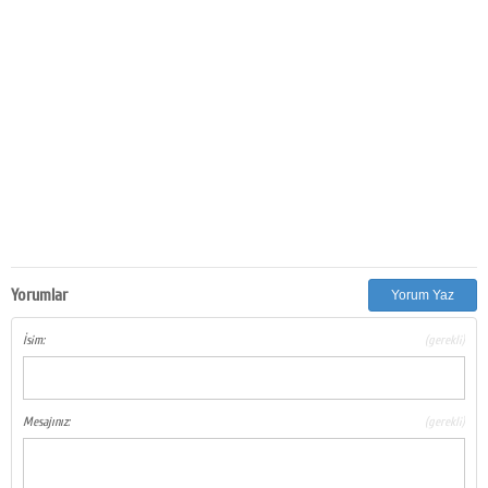
Yorumlar
Yorum Yaz
İsim:
(gerekli)
Mesajınız:
(gerekli)