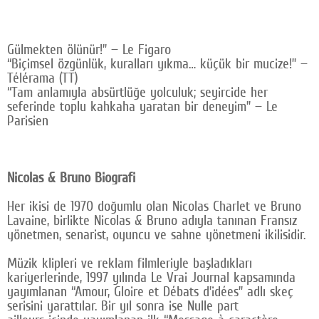
Gülmekten ölünür!” — Le Figaro
“Biçimsel özgünlük, kuralları yıkma… küçük bir mucize!” —
Télérama (TT)
“Tam anlamıyla absürtlüğe yolculuk; seyircide her
seferinde toplu kahkaha yaratan bir deneyim” — Le
Parisien
Nicolas & Bruno Biografi
Her ikisi de 1970 doğumlu olan Nicolas Charlet ve Bruno
Lavaine, birlikte Nicolas & Bruno adıyla tanınan Fransız
yönetmen, senarist, oyuncu ve sahne yönetmeni ikilisidir.
Müzik klipleri ve reklam filmleriyle başladıkları
kariyerlerinde, 1997 yılında Le Vrai Journal kapsamında
yayımlanan “Amour, Gloire et Débats d’idées” adlı skeç
serisini yarattılar. Bir yıl sonra ise Nulle part