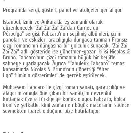
Google Plus
Programda sergi, gösteri, panel ve atölyeler yer alıyor.
© 2026 TÜM HAKLARI SAKLIDIR
Istanbul, İzmir ve Ankara’da eş zamanlı olarak
düzenlenecek “Zaï Zaï Zaï Zaï’dan Carnet du
Pérou’ya” sergisi, Fabcaro’nun seçilmiş albümleri, çizim
panoları ve eskizleri aracılığıyla dünyaca tanınan Fransız
çizgi romancının dünyasına bir yolculuk sunacak. “Zai Zai
Zai Zai” adlı gösteride ise yönetmen-yazar ikilisi Nicolas &
Bruno, Fabcaro’nun çizgi romanını büyük bir keyifle
sahneye uyarlayacak. Ayrıca “Fabuleux Fabcaro” teması
kapsamında Nicolas & Bruno’nun yönettiği “Alter
Ego” filminin gösterimleri de gerçekleştirilecek.
Muhteşem Fabcaro ile çizgi roman sanatı, yaratıcılığı ve
alaycı mizahıyla öne çıkan bir sanatçının evrenini
kutlamak üzere Türkiye’ye konuk oluyor. Fabcaro, bolca
ironi ve şefkatle, kimi zaman en büyük maceranın sadece
sevmekten ibaret olduğunu bize hatırlatıyor.