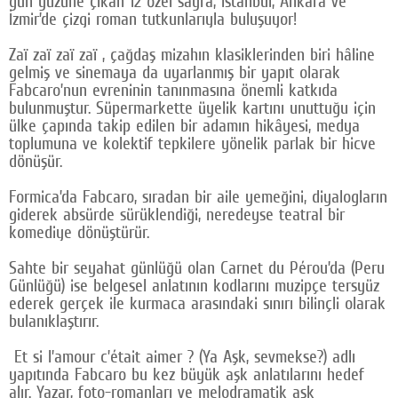
gün yüzüne çıkan 12 özel sayfa, Istanbul, Ankara ve
İzmir’de çizgi roman tutkunlarıyla buluşuyor!
Zaï zaï zaï zaï , çağdaş mizahın klasiklerinden biri hâline
gelmiş ve sinemaya da uyarlanmış bir yapıt olarak
Fabcaro’nun evreninin tanınmasına önemli katkıda
bulunmuştur. Süpermarkette üyelik kartını unuttuğu için
ülke çapında takip edilen bir adamın hikâyesi, medya
toplumuna ve kolektif tepkilere yönelik parlak bir hicve
dönüşür.
Formica’da Fabcaro, sıradan bir aile yemeğini, diyalogların
giderek absürde sürüklendiği, neredeyse teatral bir
komediye dönüştürür.
Sahte bir seyahat günlüğü olan Carnet du Pérou’da (Peru
Günlüğü) ise belgesel anlatının kodlarını muzipçe tersyüz
ederek gerçek ile kurmaca arasındaki sınırı bilinçli olarak
bulanıklaştırır.
Et si l’amour c’était aimer ? (Ya Aşk, sevmekse?) adlı
yapıtında Fabcaro bu kez büyük aşk anlatılarını hedef
alır. Yazar, foto-romanları ve melodramatik aşk