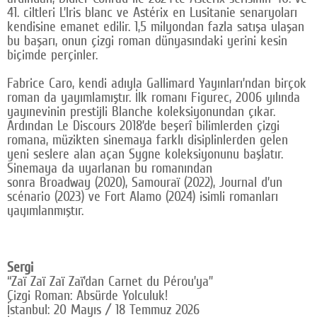
41. ciltleri L’Iris blanc ve Astérix en Lusitanie senaryoları
kendisine emanet edilir. 1,5 milyondan fazla satışa ulaşan
bu başarı, onun çizgi roman dünyasındaki yerini kesin
biçimde perçinler.
Fabrice Caro, kendi adıyla Gallimard Yayınları’ndan birçok
roman da yayımlamıştır. İlk romanı Figurec, 2006 yılında
yayınevinin prestijli Blanche koleksiyonundan çıkar.
Ardından Le Discours 2018’de beşerî bilimlerden çizgi
romana, müzikten sinemaya farklı disiplinlerden gelen
yeni seslere alan açan Sygne koleksiyonunu başlatır.
Sinemaya da uyarlanan bu romanından
sonra Broadway (2020), Samouraï (2022), Journal d’un
scénario (2023) ve Fort Alamo (2024) isimli romanları
yayımlanmıştır.
Sergi
“Zaï Zaï Zaï Zaï’dan Carnet du Pérou’ya”
Çizgi Roman: Absürde Yolculuk!
İstanbul: 20 Mayıs / 18 Temmuz 2026