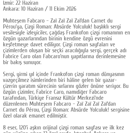
İzmir: 22 Haziran
Ankara: 10 Haziran / 11 Ekim 2026
Muhteşem Fabcaro – Zaï Zaï Zaï Zaï’dan Carnet du
Pérou’ya, Çizgi Roman: Absürde Yolculuk! başlıklı sergi
vesilesiyle izleyiciler, çağdaş Frankofon çizgi romanının en
özgün yazarlarından birinin kendine özgü evrenini
keşfetmeye davet ediliyor. Çizgi roman sayfaları ve
çizimlerden oluşan bir seçki aracılığıyla sergi, gerçek adı
Fabrice Caro olan Fabcaro’nun yapıtlarına derinlemesine
bir bakış sunuyor.
Sergi, yirmi yıl içinde Frankofon çizgi roman dünyasının
vazgeçilmez isimlerinden biri hâline gelen bir yazar-
çizerin yaratım sürecinin sırlarını gözler önüne seriyor. Bu
özgün çizimler, Fabrice Caro, namıdiğer Fabcaro
tarafından, Türkiye Fransız Kültür Merkezi’nde
düzenlenen Muhteşem Fabcaro – Zaï Zaï Zaï Zaï’dan
Carnet du Pérou, Çizgi Roman: Absürde Yolculuk! sergisine
özel olarak emanet edilmiştir.
8 eser, 120’i aşkın orijinal çizgi roman sayfası ve ilk kez