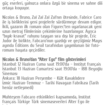
güç eserleri, yalnızca onlara özgü bir sinema ve sahne dili
ortaya koyuyor.
Nicolas & Bruno, Zaï Zaï Zaï Zaï’nın ötesinde, Fabrice Caro
ile iş birliklerini yeni projelerle sürdürmeye devam ediyor.
İkili, yazarın ilk romanı olan Figurec’ten uyarlanacak yeni
uzun metraj filmlerinin çekimlerine hazırlanıyor. Ayrıca
“bıyık-kravat” ruhunu taşıyan sıra dışı bir projede, Éric
Judor ile birlikte, Fabcaro’nun yazdığı ve geçtiğimiz Mayıs
ayında Éditions du Seuil tarafından yayımlanan bir foto-
romanı hayata geçirdiler.
Nicolas & Bruno’dan “Alter Ego” film gösterimleri
İstanbul: 12 Haziran Cuma saat 19:00’da – Institut français
İstanbul: 13 Haziran Cumartesi saat 19:00’da – İBB Beyoğlu
Sineması
Ankara: 18 Haziran Perşembe – Kült Kavaklıdere
İzmir: Haziran-Temmuz – Tarihi Havagazı Fabrikası (Tarih
henüz netleşmedi)
Muhteşem Fabcaro etkinlikleri kapsamında, Institut
français Türkiye Türk sinemaseverleri Alter Ego ile