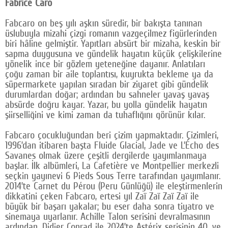
Fabrice Caro
Fabcaro on beş yılı aşkın süredir, bir bakışta tanınan
üslubuyla mizahi çizgi romanın vazgeçilmez figürlerinden
biri hâline gelmiştir. Yapıtları absürt bir mizaha, keskin bir
sapma duygusuna ve gündelik hayatın küçük çelişkilerine
yönelik ince bir gözlem yeteneğine dayanır. Anlatıları
çoğu zaman bir aile toplantısı, kuyrukta bekleme ya da
süpermarkete yapılan sıradan bir ziyaret gibi gündelik
durumlardan doğar; ardından bu sahneler yavaş yavaş
absürde doğru kayar. Yazar, bu yolla gündelik hayatın
şiirselliğini ve kimi zaman da tuhaflığını görünür kılar.
Fabcaro çocukluğundan beri çizim yapmaktadır. Çizimleri,
1996’dan itibaren başta Fluide Glacial, Jade ve L’Écho des
Savanes olmak üzere çeşitli dergilerde yayımlanmaya
başlar. İlk albümleri, La Cafetière ve Montpellier merkezli
seçkin yayınevi 6 Pieds Sous Terre tarafından yayımlanır.
2014’te Carnet du Pérou (Peru Günlüğü) ile eleştirmenlerin
dikkatini çeken Fabcaro, ertesi yıl Zaï Zaï Zaï Zaï ile
büyük bir başarı yakalar; bu eser daha sonra tiyatro ve
sinemaya uyarlanır. Achille Talon serisini devralmasının
ardından, Didier Conrad ile 2024’te Astérix serisinin 40. ve