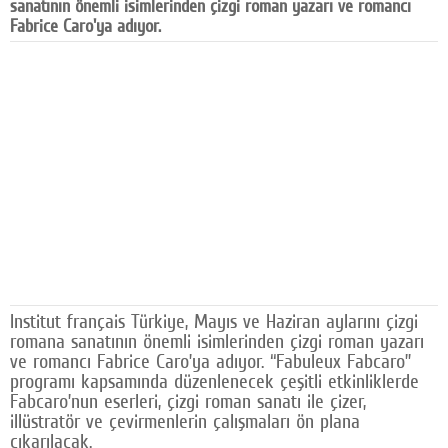
sanatının önemli isimlerinden çizgi roman yazarı ve romancı
Facebook
Fabrice Caro'ya adıyor.
Diziler
Karikatür
Youtube
Polemik
Reklam
Yazarlar
Künye
Institut français Türkiye, Mayıs ve Haziran aylarını çizgi
romana sanatının önemli isimlerinden çizgi roman yazarı
SOSYAL MEDYA
ve romancı Fabrice Caro’ya adıyor. “Fabuleux Fabcaro”
programı kapsamında düzenlenecek çeşitli etkinliklerde
Facebook
Fabcaro’nun eserleri, çizgi roman sanatı ile çizer,
illüstratör ve çevirmenlerin çalışmaları ön plana
Twitter
çıkarılacak.