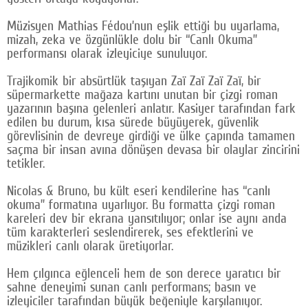
Müzisyen Mathias Fédou’nun eşlik ettiği bu uyarlama,
mizah, zeka ve özgünlükle dolu bir “Canlı Okuma”
performansı olarak izleyiciye sunuluyor.
Trajikomik bir absürtlük taşıyan Zaï Zaï Zaï Zaï, bir
süpermarkette mağaza kartını unutan bir çizgi roman
yazarının başına gelenleri anlatır. Kasiyer tarafından fark
edilen bu durum, kısa sürede büyüyerek, güvenlik
görevlisinin de devreye girdiği ve ülke çapında tamamen
saçma bir insan avına dönüşen devasa bir olaylar zincirini
tetikler.
Nicolas & Bruno, bu kült eseri kendilerine has “canlı
okuma” formatına uyarlıyor. Bu formatta çizgi roman
kareleri dev bir ekrana yansıtılıyor; onlar ise aynı anda
tüm karakterleri seslendirerek, ses efektlerini ve
müzikleri canlı olarak üretiyorlar.
Hem çılgınca eğlenceli hem de son derece yaratıcı bir
sahne deneyimi sunan canlı performans; basın ve
izleyiciler tarafından büyük beğeniyle karşılanıyor.