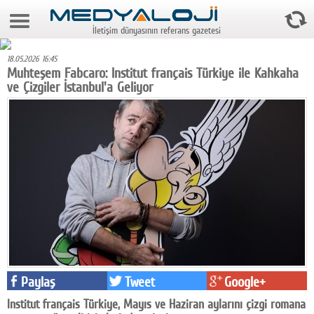
9 Ağustos 2026 15:22:35
İletişim dünyasının referans gazetesi
Anasayfa
18.05.2026 16:45
Foto Galeri
Muhteşem Fabcaro: Institut français Türkiye ile Kahkaha
ve Çizgiler İstanbul'a Geliyor
Video Galeri
Gazeteler
Medya
Reyting-tiraj
Teknoloji
Televizyon
Dünya
Paylaş
Tweet
Google+
Pr
Institut français Türkiye, Mayıs ve Haziran aylarını çizgi romana