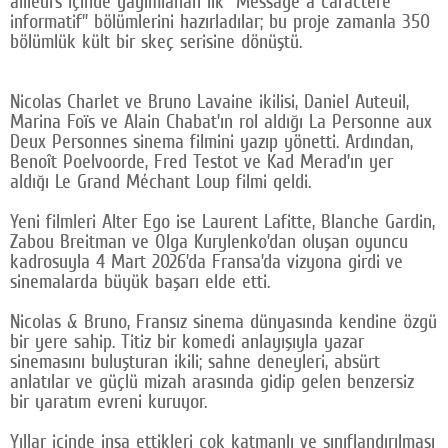
ailleurs içinde yayımlanan ilk “Message à caractère
informatif” bölümlerini hazırladılar; bu proje zamanla 350
bölümlük kült bir skeç serisine dönüştü.
Nicolas Charlet ve Bruno Lavaine ikilisi, Daniel Auteuil,
Marina Foïs ve Alain Chabat’ın rol aldığı La Personne aux
Deux Personnes sinema filmini yazıp yönetti. Ardından,
Benoît Poelvoorde, Fred Testot ve Kad Merad’ın yer
aldığı Le Grand Méchant Loup filmi geldi.
Yeni filmleri Alter Ego ise Laurent Lafitte, Blanche Gardin,
Zabou Breitman ve Olga Kurylenko’dan oluşan oyuncu
kadrosuyla 4 Mart 2026’da Fransa’da vizyona girdi ve
sinemalarda büyük başarı elde etti.
Nicolas & Bruno, Fransız sinema dünyasında kendine özgü
bir yere sahip. Titiz bir komedi anlayışıyla yazar
sinemasını buluşturan ikili; sahne deneyleri, absürt
anlatılar ve güçlü mizah arasında gidip gelen benzersiz
bir yaratım evreni kuruyor.
Yıllar içinde inşa ettikleri çok katmanlı ve sınıflandırılması