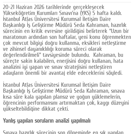
20-21 Haziran 2026 tarihlerinde gerçekleşecek
Google Plus
Yükseköğretim Kurumları Sınavı’na (YKS) 5 hafta kaldı.
İstanbul Atlas Üniversitesi Kurumsal İletişim Daire
© 2026 TÜM HAKLARI SAKLIDIR
Başkanlığı İş Geliştirme Müdürü Seda Kahraman, hazırlık
sürecinin en kritik evresine girildiğini belirterek “Uzun bir
maratonun ardından son haftalar, yeni konu öğrenmekten
çok mevcut bilgiyi doğru kullanma, eksikleri netleştirme
ve zihinsel dayanıklılığı koruma süreci olarak
değerlendirilmeli” tavsiyesinde bulundu. Kahraman, bu
süreçte sakin kalabilen, enerjisini doğru kullanan, hata
analizini iyi yapan ve sınav stratejisini netleştiren
adayların önemli bir avantaj elde edeceklerini söyledi.
İstanbul Atlas Üniversitesi Kurumsal İletişim Daire
Başkanlığı İş Geliştirme Müdürü Seda Kahraman, sınava
kısa süre kala yapılan plansız ve yoğun yüklemelerin,
öğrencinin performansını artırmaktan çok, kaygı düzeyini
yükseltebildiğine dikkat çekti.
Yanlış yapılan soruların analizi yapılmalı
Sınava hazırlık sürecinin son döneminde en sık yapılan