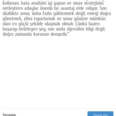
kullanan, hata analizini iyi yapan ve sınav stratejisini
netleştiren adaylar önemli bir avantaj elde ediyor. Son
düzlükte amaç daha fazla yüklenmek değil; emeği doğru
yönetmek, zihni toparlamak ve sınav gününe mümkün
olan en güçlü şekilde ulaşmak olmalı. Çünkü bazen
başarıyı belirleyen şey, son anda öğrenilen bilgi değil;
doğru zamanda korunan dengedir.”
Yorumlar
Yorum Yaz