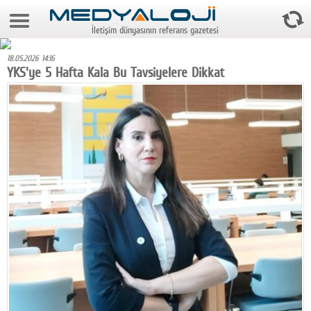
8 Ağustos 2026 3:53:52
İletişim dünyasının referans gazetesi
Anasayfa
18.05.2026 14:16
Foto Galeri
YKS'ye 5 Hafta Kala Bu Tavsiyelere Dikkat
Video Galeri
Gazeteler
Medya
Reyting-tiraj
Teknoloji
Televizyon
Dünya
Pr