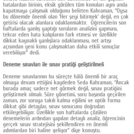
hatalardan birinin, eksik görülen tüm konuları aynı anda
kapatmaya çalışmak olduğunu belirten Kahraman, “Oysa
bu dönemde önemli olan ‘Her şeyi bitirmek’ değil, en çok
getirisi olacak alanlara odaklanmaktır. Öğrencilerin son
haftalarda yanlış yaptığı soruların analizini yapması,
tekrar eden hata kalıplarını fark etmesi ve özellikle
dikkat kaynaklı yanlışlara odaklanması, net artışı
açısından yeni konu çalışmaktan daha etkili sonuçlar
verebiliyor” dedi.
Deneme sınavları ile sınav pratiği geliştirilmeli
Deneme sınavlarının bu süreçte hâlâ önemli bir araç
olmaya devam ettiğini kaydeden Seda Kahraman, “Ancak
burada amaç sadece net görmek değil, sınav pratiğini
geliştirmek olmalı. Süre yönetimi, soru başında geçirilen
zaman, zor soruya takılı kalma eğilimi ve optik forma
dikkat gibi detaylar, sınav sonucunu doğrudan
etkileyebiliyor. Özellikle son haftalarda çözülen
denemelerin ardından yapılan detaylı analiz, öğrencinin
gerçek sınav stratejisini şekillendiren en önemli
adımlardan biri haline geliyor” diye konuştu.