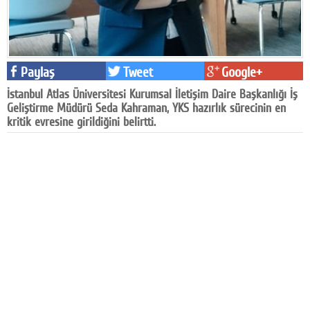
Facebook
Diziler
Paylaş
Tweet
Google+
Karikatür
İstanbul Atlas Üniversitesi Kurumsal İletişim Daire Başkanlığı İş
Youtube
Geliştirme Müdürü Seda Kahraman, YKS hazırlık sürecinin en
kritik evresine girildiğini belirtti.
Polemik
Reklam
Yazarlar
Künye
SOSYAL MEDYA
Facebook
Twitter