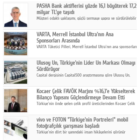
PASHA Bank aktiflerini yüzde 16,1 büyüterek 17,2
Facebook
milyar TL'ye taşıdı
Müşteri odaklı yaklaşımı, güçlü sermaye yapısı ve sürdürülebilir
Diziler
büyüme stratejisiyle faaliyetlerini sürdüren PASHA Bank, 2026
yılının ilk yarısında güçlü finansal performansını korudu.
Karikatür
VARTA, Merrell İstanbul Ultra'nın Ana
Sponsorları Arasında
Youtube
VARTA Tüketici Pilleri, Merrell İstanbul Ultra'nın ana sponsorları
arasında yer alarak sporun, performansın ve aktif yaşamın
enerjisine güç katıyor.
Polemik
Ulusoy Un, Türkiye'nin Lider Un Markası Olmayı
Sürdürüyor
Reklam
Capital dergisinin Capital500 araştırmasına göre Ulusoy Un,
2025 yılında gerçekleştirdiği 66 milyar 937 milyon TL satış
Yazarlar
hasılatıyla Türkiye'nin en büyük 83. firması oldu.
Kocaer Çelik FAVÖK Marjını %16,1'e Yükselterek
Bilanço Yapısını Güçlendirmeye Devam Etti
Künye
Türkiye'nin önde gelen çelik profil üreticilerinden Kocaer Çelik
ikinci çeyrek ve ilk yarı finansal sonuçlarını açıkladı. Kocaer
SOSYAL MEDYA
Çelik FAVÖK Marjını %16,1'e yükseltti.
vivo ve FOTON "Türkiye'nin Portreleri" mobil
Facebook
fotoğrafçılık yarışması başladı
Türkiye'nin dört bir yanındaki insan hikâyelerini görünür
Twitter
kılmayı amaçlayan yarışma, katılımcıları yaşadıkları coğrafyanın