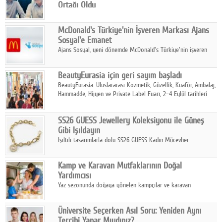
Ortağı Oldu
İş Girişim Sermayesi, biyoteknoloji alanındaki büyüme
stratejisini uluslararası ölçeğe taşıyan satın alma hamlesini
McDonald's Türkiye'nin İşveren Markası Ajans
tamamladı.
Sosyal'e Emanet
Ajans Sosyal, yeni dönemde McDonald's Türkiye'nin işveren
markası iletişim stratejisini oluşturacak.
BeautyEurasia için geri sayım başladı
BeautyEurasia: Uluslararası Kozmetik, Güzellik, Kuaför, Ambalaj,
Hammadde, Hijyen ve Private Label Fuarı, 2–4 Eylül tarihleri
arasında düzenlenecek.
SS26 GUESS Jewellery Koleksiyonu ile Güneş
Gibi Işıldayın
Işıltılı tasarımlarla dolu SS26 GUESS Kadın Mücevher
Koleksiyonu, yaz gardıroplarına modern lüksün zarif
dokunuşunu taşıyor.
Kamp ve Karavan Mutfaklarının Doğal
Yardımcısı
Yaz sezonunda doğaya yönelen kampçılar ve karavan
tutkunları, bulaşıklar için sıcak suya ihtiyaç duymadan güçlü
temizlik sağlayan, çevreye duyarlı bitkisel içerikli ürünleri tercih
Üniversite Seçerken Asıl Soru: Yeniden Aynı
ediyor.
Tercihi Yapar Mıydınız?