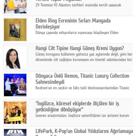
29 Temmuz-10 Ağustos tarihleri arasında tercih yapacak
milyonlarca üniversite adayı için en kritik karar süreci başladı.
Elden Ring Evreninin Sırları Mangada
Derinleşiyor
Dünya çapında milyonlarca oyuncuyu büyüleyen Elden
Ring evreni, resmi manga serisi Altın Ağaç'a Yolculuk ile mizahı,
aksiyonu ve karanlık fantastik atmosferi bir araya getirmeyi
Hangi Cilt Tipine Hangi Güneş Kremi Uygun?
sürdürüyor.
Güneş koruyucu kullanımı yalnızca yaz aylarında değil, yılın her
döneminde cilt sağlığını korumanın en önemli adımlarından biri
olarak öne çıkıyor.
Dünyaca Ünlü Remos, Titanic Luxury Collection
Sahnesindeydi
Bodrum'un en seçkin ve lüks tatil destinasyonlarından Titanic
Luxury Collection Bodrum, bu yıl 10. kuruluş yılını kutlarken,
yaz etkinlikleri kapsamında uluslararası yıldızları ağırlamaya
“İngilizce, küresel ekiplerde ölçülen bir iş
devam ediyor
yetkinliğine dönüşüyor”
İşveren araştırmaları, İngilizce yeterliliğinin işe girişten kurum
içi gelişime kadar daha sistemli biçimde değerlendirildiğini
gösteriyor.
LifePark, K-Pop'un Global Yıldızlarını Ağırlamaya