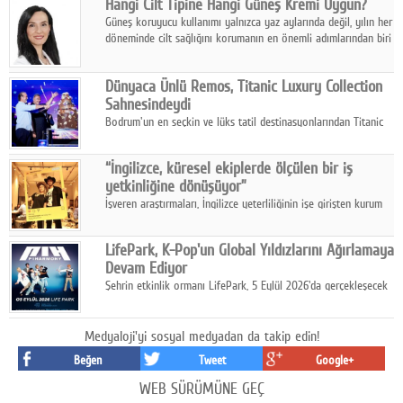
Hangi Cilt Tipine Hangi Güneş Kremi Uygun?
sürdürüyor.
Güneş koruyucu kullanımı yalnızca yaz aylarında değil, yılın her
döneminde cilt sağlığını korumanın en önemli adımlarından biri
olarak öne çıkıyor.
Dünyaca Ünlü Remos, Titanic Luxury Collection
Sahnesindeydi
Bodrum'un en seçkin ve lüks tatil destinasyonlarından Titanic
Luxury Collection Bodrum, bu yıl 10. kuruluş yılını kutlarken,
yaz etkinlikleri kapsamında uluslararası yıldızları ağırlamaya
“İngilizce, küresel ekiplerde ölçülen bir iş
devam ediyor
yetkinliğine dönüşüyor”
İşveren araştırmaları, İngilizce yeterliliğinin işe girişten kurum
içi gelişime kadar daha sistemli biçimde değerlendirildiğini
gösteriyor.
LifePark, K-Pop'un Global Yıldızlarını Ağırlamaya
Devam Ediyor
Şehrin etkinlik ormanı LifePark, 5 Eylül 2026'da gerçekleşecek
K-Pop Festivali 3 ile bir kez daha İstanbul'u dünya K-Pop
haritasında önemli bir destinasyon haline getirmeye
hazırlanıyor.
Medyaloji'yi sosyal medyadan da takip edin!
Beğen
Tweet
Google+
WEB SÜRÜMÜNE GEÇ