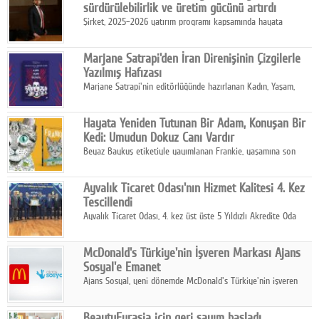
sürdürülebilirlik ve üretim gücünü artırdı
Şirket, 2025–2026 yatırım programı kapsamında hayata
geçirdiği projelerle hem iç pazardaki rekabet gücünü artırdı
hem de ihracat kapasitesini destekleyen altyapısını güçlendirdi.
Marjane Satrapi'den İran Direnişinin Çizgilerle
Yazılmış Hafızası
Marjane Satrapi'nin editörlüğünde hazırlanan Kadın, Yaşam,
Özgürlük, Mahsa Amini'nin ölüm sonrasında başlayan İran
protestolarını tarihsel, siyasal ve toplumsal boyutlarıyla
Hayata Yeniden Tutunan Bir Adam, Konuşan Bir
anlatan bir grafik roman.
Kedi: Umudun Dokuz Canı Vardır
Beyaz Baykuş etiketiyle yayımlanan Frankie, yaşamına son
vermek üzere olan Richard Gold'un karşısına çıkan konuşkan
sokak kedisi Frankie ile başlayan sıra dışı bir hikâyeyi konu
Ayvalık Ticaret Odası'nın Hizmet Kalitesi 4. Kez
alıyor.
Tescillendi
Ayvalık Ticaret Odası, 4. kez üst üste 5 Yıldızlı Akredite Oda
sertifikasını 27 Temmuz Pazartesi günü Ankara'da düzenlenen
törenle aldı.
McDonald's Türkiye'nin İşveren Markası Ajans
Sosyal'e Emanet
Ajans Sosyal, yeni dönemde McDonald's Türkiye'nin işveren
markası iletişim stratejisini oluşturacak.
BeautyEurasia için geri sayım başladı