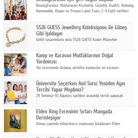
BeautyEurasia: Uluslararası Kozmetik, Güzellik, Kuaför, Ambalaj,
Hammadde, Hijyen ve Private Label Fuarı, 2–4 Eylül tarihleri
arasında düzenlenecek.
SS26 GUESS Jewellery Koleksiyonu ile Güneş
Gibi Işıldayın
Işıltılı tasarımlarla dolu SS26 GUESS Kadın Mücevher
Koleksiyonu, yaz gardıroplarına modern lüksün zarif
dokunuşunu taşıyor.
Kamp ve Karavan Mutfaklarının Doğal
Yardımcısı
Yaz sezonunda doğaya yönelen kampçılar ve karavan
tutkunları, bulaşıklar için sıcak suya ihtiyaç duymadan güçlü
temizlik sağlayan, çevreye duyarlı bitkisel içerikli ürünleri tercih
Üniversite Seçerken Asıl Soru: Yeniden Aynı
ediyor.
Tercihi Yapar Mıydınız?
29 Temmuz-10 Ağustos tarihleri arasında tercih yapacak
milyonlarca üniversite adayı için en kritik karar süreci başladı.
Elden Ring Evreninin Sırları Mangada
Derinleşiyor
Dünya çapında milyonlarca oyuncuyu büyüleyen Elden
Ring evreni, resmi manga serisi Altın Ağaç'a Yolculuk ile mizahı,
aksiyonu ve karanlık fantastik atmosferi bir araya getirmeyi