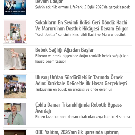
Devam Ediyor
Şehrin etkinlik ormanı LifePark, 5 Eylül 2026'da gerçekleşecek
K-Pop Festivali 3 ile bir kez daha İstanbul'u dünya K-Pop
haritasında önemli bir destinasyon haline getirmeye
Sokakların En Sevimli İkilisi Geri Döndü: Hachi
hazırlanıyor.
Ve Maruru'nun Dostluk Hikâyesi Devam Ediyor
"Kedi Dostlar" serisinin ikinci cildi Hachi ve Maruru, dostluk,
dayanışma ve umudun iç ısıtan hikâyesini bu kez kış
mevsiminin zorlu koşulları eşliğinde anlatıyor.
Bebek Sağlığı Ağızdan Başlar
Biberon ve emzik hijyeninde doğru temizlik bebek sağlığı için
hayati önem taşıyor.
Ulusoy Un'dan Sürdürülebilir Tarımda Örnek
Adım: Kırıkkale Delice'de İlk Hasat Gerçekleşti
Türkiye'nin en büyük un üreticisi ve önde gelen un
ihracatçılarından Ulusoy Un, Kırıkkale'nin Delice ilçesinde
yürüttüğü iyi tarım ve onarıcı tarım uygulamalarının ilk hasadını
Çoklu Damar Tıkanıklığında Robotik Bypass
gerçekleştirdi.
Avantajı
Birden fazla koroner damarı tıkalı olan veya kalp krizi sonrası
bypass gereksinimi gelişen hastalar için robotik çoklu bypass
cerrahisi önemli bir tedavi seçeneği olarak öne çıkıyor.
ODE Yalıtım, 2026'nın ilk yarısında yatırım,