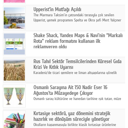
ürünleriyle hem yurt içinde hem de uluslararası pazarlarda
Upperist'in Mutfağı Açıldı
büyümesini sürdürüyor.
The Marmara Taksim'in çatısındaki terasıyla çok sevilen
Upperist, yemek programını Spelta ve Okra şefi Mert Yalçıner
ile başlatıyor.
Shake Shack, Yandex Maps & Navi'nin “Markalı
Rota” reklam formatını kullanan ilk
reklamveren oldu
Shake Shack, fiziksel restoranlarındaki ziyaretçi sayısını
artırmak amacıyla Cereyan Medya ve Yandex Ads iş birliğiyle
Rus Tahıl Sektör Temsilcilerinden Küresel Gıda
Yandex Maps & Navi'nin yeni "Markalı Rota" reklam formatını
Krizi Ve Kıtlık Uyarısı
kullanan ilk marka oldu.
Karadeniz'de ticari gemilere ve liman altyapılarına yönelik
artan saldırılar, küresel tahıl piyasalarını alarm durumuna
geçirdi.
Osmanlı Sarayına Ait 150 Nadir Eser 16
Ağustos'ta Müzayedeye Çıkıyor
Osmanlı saray kültürüne ve hanedan tarihine ışık tutan, müze
koleksiyonlarıyla yarışacak nitelikteki 150 seçkin eser, 16
Ağustos'ta Arthill Müzecilik'in düzenleyeceği özel müzayedede
Kırtasiye sektörü, yaz dönemini stratejik
koleksiyonerlerle buluşuyor
hazırlık ve dönüşüm süreciyle yönetiyor
Okulların kapanmasıyla birlikte klasik kırtasiye ürünlerine