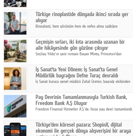
tüm paydaşları güç birliği yaptı.
Türkiye rinoplastide dünyada ikinci sırada yer
alıyor
Rinoplasti, hem görünüm hem de nefes alma sağlığını
ilgilendiren yönüyle bu alanın en dikkat çeken başlıklarından
biri konumunda.
Geçmişin sırları, iki kıta arasında uzanan bir
aile hikâyesinde gün yüzüne çıkıyor
Seçilay Yıldız'ın yeni romanı Bayan Minty, Princeton'dan
Büyükada'ya, 1960'ların Adana'sından günümüze uzanan çok
katmanlı bir aile hikâyesi anlatıyor.
İş Sanat'ta Yeni Dönem: İş Sanat'ta Genel
Müdürlük bayrağını Defne Turaç devraldı
İş Sanat kurucu genel müdürü Zuhal Üreten, bayrağı ekibinden
Defne Turaç'a devretti.
Pay Devrinin Tamamlanmasıyla Turkish Bank,
Freedom Bank A.Ş Oluyor
Freedom Finansal Hizmetler A.Ş.'de, hisse pay devri tamamlandı
ve yönetim kurulu belirlendi. Yapılan genel kurul toplantısında
Turkish Bank'ın ticaret unvanının “Freedom Bank A.Ş.” olmasına
Türkiye'den küresel pazara: ShopinX, dijital
karar verildi.
ekonomi ile gerçek dünya alışverişini bir araya