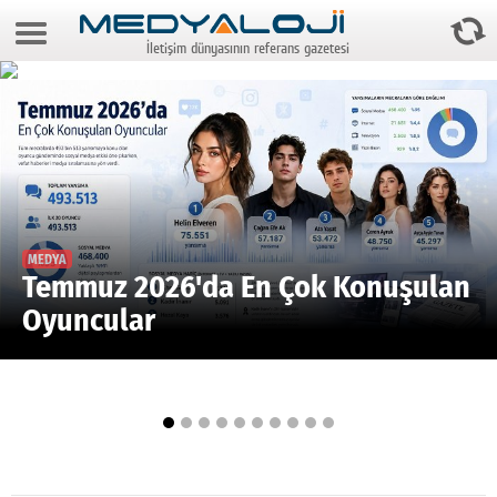
6 Ağustos 2026 8:36:38
İletişim dünyasının referans gazetesi
Anasayfa
Foto Galeri
Video Galeri
Gazeteler
Medya
MEDYA
Temmuz 2026'da En Çok Konuşulan
Reyting-tiraj
Oyuncular
Teknoloji
Televizyon
Dünya
Pr