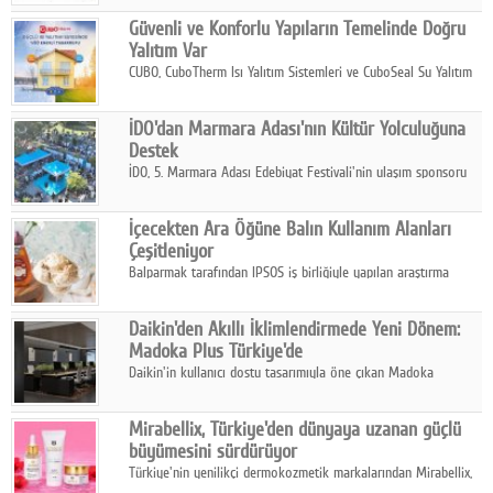
insanını, kültürünü ve yaşamını portre fotoğraflarıyla
Google Plus
Güvenli ve Konforlu Yapıların Temelinde Doğru
anlatmaya davet ediyor.
Yalıtım Var
© 2026 TÜM HAKLARI SAKLIDIR
CUBO, CuboTherm Isı Yalıtım Sistemleri ve CuboSeal Su Yalıtım
Sistemleri ile yapılara dört mevsim konfor, yüksek dayanıklılık
ve sürdürülebilir çözümler sunuyor.
İDO'dan Marmara Adası'nın Kültür Yolculuğuna
Destek
İDO, 5. Marmara Adası Edebiyat Festivali'nin ulaşım sponsoru
olarak kültür, sanat ve ada turizmine olan katkısını devam
ettiriyor.
İçecekten Ara Öğüne Balın Kullanım Alanları
Çeşitleniyor
Balparmak tarafından IPSOS iş birliğiyle yapılan araştırma
sonuçlarına göre, bal tüketicilerinin yüzde 34'ünün balı çay ve
ıhlamur gibi içeceklerde tercih ettiğini ortaya koyuyor.
Daikin'den Akıllı İklimlendirmede Yeni Dönem:
Madoka Plus Türkiye'de
Daikin'in kullanıcı dostu tasarımıyla öne çıkan Madoka
ailesinin yeni nesil teknolojilerle donatılmış son modeli VRV
kontrol ünitesi Madoka Plus Türkiye'de satışa sunuldu.
Mirabellix, Türkiye'den dünyaya uzanan güçlü
büyümesini sürdürüyor
Türkiye'nin yenilikçi dermokozmetik markalarından Mirabellix,
yüksek kalite standartlarında geliştirdiği cilt ve saç bakım