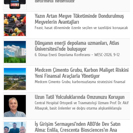
getirmeyi hedefliyor
Türkiye'de geliştirilen teknoloji girişimi ShopinX, dijital
ekonomi ile gerçek dünya alışveriş deneyimi arasında köprü
Yazın Artan Meyve Tüketiminde Dondurulmuş
kurmayı hedefleyen vizyonuyla uluslararası pazarlara açılıyor.
Meyvelerin Avantajları
Feast, hasat döneminde özenle seçilen ve tazeliğini koruyacak
şekilde dondurulan meyve ürünleriyle tüketicilere dört mevsim
pratik, güvenilir ve lezzetli bir alternatif sunuyor.
Dünyanın enerji depolama uzmanları, Atlas
Üniversitesi'nde buluşuyor
6. Dünya Enerji Depolama Konferansı – WESC-2026, 9-12
Ağustos 2026 tarihleri arasında İstanbul Atlas Üniversitesi ev
sahipliğinde gerçekleştirilecek.
Medcem Çimento Grubu, Karbon Maliyet Riskini
Yeni Finansal Araçlarla Yönetiyor
Medcem Çimento Grubu, karbonsuzlaşma stratejisini finansal
risk yönetimi uygulamalarıyla güçlendiren yeni bir adım attı.
Uzun Tatil Yolculuklarında Omzunuzu Koruyun
Central Hospital Ortopedi ve Travmatoloji Uzmanı Prof. Dr. Akif
Albayrak, basit önlemler ve doğru oturma alışkanlıklarıyla
yolculukların çok daha konforlu geçirilebileceğini belirtiyor.
İş Girişim Sermayesi'nden ABD'de Dev Satın
Alma: Enlila, Crescenta Biosciences'ın Ana