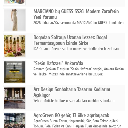
yönelik talepte azalma yaşansa da sektör yaz aylarını hobi,
sanat ve eğitici aktivite ürünleriyle dinamik bir biçimde
MARCIANO by GUESS SS26: Modern Zarafetin
geçiriyor.
Yeni Yorumu
2026 İlkbahar/Yaz sezonunda MARCIANO by GUESS, kendinden
emin bir duruşu modern bir çekicilik anlayışıyla buluşturuyor.
Doğadan Sofraya Uzanan Lezzet: Doğal
Fermantasyonun İzinde Sirke
İDA Organic, özenle seçilen meyve ve bitkilerden hazırlanan
sirke çeşitleriyle geleneksel lezzet kültürünü bugünün
sofralarına taşıyor.
"Sesin Hafızası" Ankara'da
Ressam Şerivan Tutuş'un “Sesin Hafızası” sergisi, Ankara Resim
ve Heykel Müzesi'nde sanatseverlerle buluşuyor.
Art Design Sonbaharın Tasarım Kodlarını
Açıklıyor
Şehre dönüşle birlikte yaşam alanları yeniden salonların
kalbine kayarken, mobilya sektörünün öncü markası Art Design
sonbaharın tasarım kodlarını açıklıyor.
AgroGreen 80 şehir, 13 ülke ağırlayacak
AgroGreen Bursa Tarım, Hayvancılık, Süt, Sera Teknolojileri,
Tohum, Fide, Fidan ve Canlı Hayvan Fuarı öncesinde sektörün