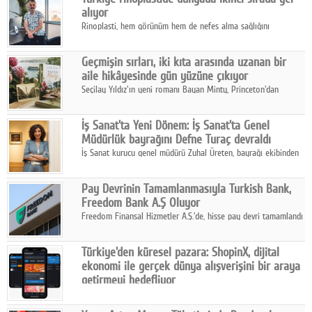
alıyor
Rinoplasti, hem görünüm hem de nefes alma sağlığını
ilgilendiren yönüyle bu alanın en dikkat çeken başlıklarından
biri konumunda.
Geçmişin sırları, iki kıta arasında uzanan bir
aile hikâyesinde gün yüzüne çıkıyor
Seçilay Yıldız'ın yeni romanı Bayan Minty, Princeton'dan
Büyükada'ya, 1960'ların Adana'sından günümüze uzanan çok
katmanlı bir aile hikâyesi anlatıyor.
İş Sanat'ta Yeni Dönem: İş Sanat'ta Genel
Müdürlük bayrağını Defne Turaç devraldı
İş Sanat kurucu genel müdürü Zuhal Üreten, bayrağı ekibinden
Defne Turaç'a devretti.
Pay Devrinin Tamamlanmasıyla Turkish Bank,
Freedom Bank A.Ş Oluyor
Freedom Finansal Hizmetler A.Ş.'de, hisse pay devri tamamlandı
ve yönetim kurulu belirlendi. Yapılan genel kurul toplantısında
Turkish Bank'ın ticaret unvanının “Freedom Bank A.Ş.” olmasına
Türkiye'den küresel pazara: ShopinX, dijital
karar verildi.
ekonomi ile gerçek dünya alışverişini bir araya
getirmeyi hedefliyor
Türkiye'de geliştirilen teknoloji girişimi ShopinX, dijital
ekonomi ile gerçek dünya alışveriş deneyimi arasında köprü