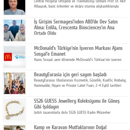
Central Hospital Ortopedi ve Travmatoloji Uzmanı Prof. Dr. Akif
Albayrak, basit önlemler ve doğru oturma alışkanlıklarıyla
yolculukların çok daha konforlu geçirilebileceğini belirtiyor.
İş Girişim Sermayesi'nden ABD'de Dev Satın
Alma: Enlila, Crescenta Biosciences'ın Ana
Ortağı Oldu
İş Girişim Sermayesi, biyoteknoloji alanındaki büyüme
stratejisini uluslararası ölçeğe taşıyan satın alma hamlesini
McDonald's Türkiye'nin İşveren Markası Ajans
tamamladı.
Sosyal'e Emanet
Ajans Sosyal, yeni dönemde McDonald's Türkiye'nin işveren
markası iletişim stratejisini oluşturacak.
BeautyEurasia için geri sayım başladı
BeautyEurasia: Uluslararası Kozmetik, Güzellik, Kuaför, Ambalaj,
Hammadde, Hijyen ve Private Label Fuarı, 2–4 Eylül tarihleri
arasında düzenlenecek.
SS26 GUESS Jewellery Koleksiyonu ile Güneş
Gibi Işıldayın
Işıltılı tasarımlarla dolu SS26 GUESS Kadın Mücevher
Koleksiyonu, yaz gardıroplarına modern lüksün zarif
dokunuşunu taşıyor.
Kamp ve Karavan Mutfaklarının Doğal