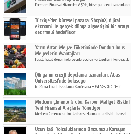
Freedom Finansal Hizmetler A.Ş.'de, hisse pay devri tamamlandı
ve yönetim kurulu belirlendi. Yapılan genel kurul toplantısında
Turkish Bank'ın ticaret unvanının “Freedom Bank A.Ş.” olmasına
Türkiye'den küresel pazara: ShopinX, dijital
karar verildi.
ekonomi ile gerçek dünya alışverişini bir araya
getirmeyi hedefliyor
Türkiye'de geliştirilen teknoloji girişimi ShopinX, dijital
ekonomi ile gerçek dünya alışveriş deneyimi arasında köprü
Yazın Artan Meyve Tüketiminde Dondurulmuş
kurmayı hedefleyen vizyonuyla uluslararası pazarlara açılıyor.
Meyvelerin Avantajları
Feast, hasat döneminde özenle seçilen ve tazeliğini koruyacak
şekilde dondurulan meyve ürünleriyle tüketicilere dört mevsim
pratik, güvenilir ve lezzetli bir alternatif sunuyor.
Dünyanın enerji depolama uzmanları, Atlas
Üniversitesi'nde buluşuyor
6. Dünya Enerji Depolama Konferansı – WESC-2026, 9-12
Ağustos 2026 tarihleri arasında İstanbul Atlas Üniversitesi ev
sahipliğinde gerçekleştirilecek.
Medcem Çimento Grubu, Karbon Maliyet Riskini
Yeni Finansal Araçlarla Yönetiyor
Medcem Çimento Grubu, karbonsuzlaşma stratejisini finansal
risk yönetimi uygulamalarıyla güçlendiren yeni bir adım attı.
Uzun Tatil Yolculuklarında Omzunuzu Koruyun