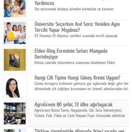
Yardımcısı
Yaz sezonunda doğaya yönelen kampçılar ve karavan
tutkunları, bulaşıklar için sıcak suya ihtiyaç duymadan güçlü
temizlik sağlayan, çevreye duyarlı bitkisel içerikli ürünleri tercih
Üniversite Seçerken Asıl Soru: Yeniden Aynı
ediyor.
Tercihi Yapar Mıydınız?
29 Temmuz-10 Ağustos tarihleri arasında tercih yapacak
milyonlarca üniversite adayı için en kritik karar süreci başladı.
Elden Ring Evreninin Sırları Mangada
Derinleşiyor
Dünya çapında milyonlarca oyuncuyu büyüleyen Elden
Ring evreni, resmi manga serisi Altın Ağaç'a Yolculuk ile mizahı,
aksiyonu ve karanlık fantastik atmosferi bir araya getirmeyi
Hangi Cilt Tipine Hangi Güneş Kremi Uygun?
sürdürüyor.
Güneş koruyucu kullanımı yalnızca yaz aylarında değil, yılın her
döneminde cilt sağlığını korumanın en önemli adımlarından biri
olarak öne çıkıyor.
AgroGreen 80 şehir, 13 ülke ağırlayacak
AgroGreen Bursa Tarım, Hayvancılık, Süt, Sera Teknolojileri,
Tohum, Fide, Fidan ve Canlı Hayvan Fuarı öncesinde sektörün
tüm paydaşları güç birliği yaptı.
Türkiye rinoplastide dünyada ikinci sırada yer