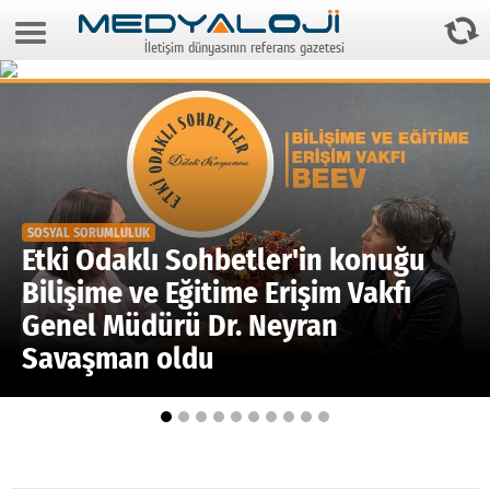
8 Ağustos 2026 12:16:42
İletişim dünyasının referans gazetesi
Anasayfa
Foto Galeri
Video Galeri
Gazeteler
SOSYAL SORUMLULUK
Medya
Etki Odaklı Sohbetler'in konuğu
Bilişime ve Eğitime Erişim Vakfı
Reyting-tiraj
Genel Müdürü Dr. Neyran
Teknoloji
Savaşman oldu
Televizyon
Dünya
Pr