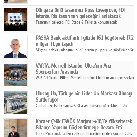
ortaklığıyla özel bir davete ev sahipliği yaptı.
Dünyaca ünlü tasarımcı Ross Lovegrove, FDI
İstanbul'da tasarımın geleceğini anlatacak
Tasarımın geleceği FDI Stage & Talks'ta konuşulacak.
PASHA Bank aktiflerini yüzde 16,1 büyüterek 17,2
milyar TL'ye taşıdı
Müşteri odaklı yaklaşımı, güçlü sermaye yapısı ve sürdürülebilir
büyüme stratejisiyle faaliyetlerini sürdüren PASHA Bank, 2026
yılının ilk yarısında güçlü finansal performansını korudu.
VARTA, Merrell İstanbul Ultra'nın Ana
Sponsorları Arasında
VARTA Tüketici Pilleri, Merrell İstanbul Ultra'nın ana sponsorları
arasında yer alarak sporun, performansın ve aktif yaşamın
enerjisine güç katıyor.
Ulusoy Un, Türkiye'nin Lider Un Markası Olmayı
Sürdürüyor
Capital dergisinin Capital500 araştırmasına göre Ulusoy Un,
2025 yılında gerçekleştirdiği 66 milyar 937 milyon TL satış
hasılatıyla Türkiye'nin en büyük 83. firması oldu.
Kocaer Çelik FAVÖK Marjını %16,1'e Yükselterek
Bilanço Yapısını Güçlendirmeye Devam Etti
Türkiye'nin önde gelen çelik profil üreticilerinden Kocaer Çelik