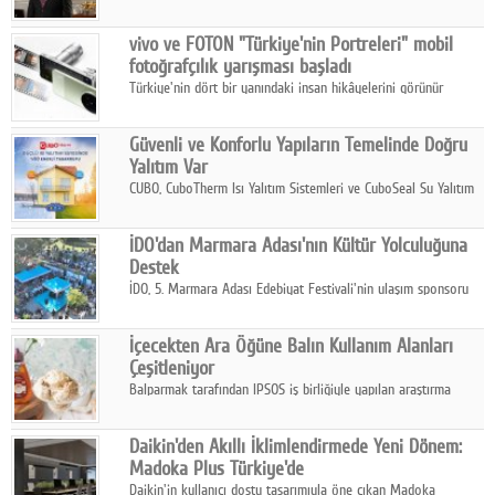
ikinci çeyrek ve ilk yarı finansal sonuçlarını açıkladı. Kocaer
Çelik FAVÖK Marjını %16,1'e yükseltti.
vivo ve FOTON "Türkiye'nin Portreleri" mobil
fotoğrafçılık yarışması başladı
Türkiye'nin dört bir yanındaki insan hikâyelerini görünür
kılmayı amaçlayan yarışma, katılımcıları yaşadıkları coğrafyanın
insanını, kültürünü ve yaşamını portre fotoğraflarıyla
Güvenli ve Konforlu Yapıların Temelinde Doğru
anlatmaya davet ediyor.
Yalıtım Var
CUBO, CuboTherm Isı Yalıtım Sistemleri ve CuboSeal Su Yalıtım
Sistemleri ile yapılara dört mevsim konfor, yüksek dayanıklılık
ve sürdürülebilir çözümler sunuyor.
İDO'dan Marmara Adası'nın Kültür Yolculuğuna
Destek
İDO, 5. Marmara Adası Edebiyat Festivali'nin ulaşım sponsoru
olarak kültür, sanat ve ada turizmine olan katkısını devam
ettiriyor.
İçecekten Ara Öğüne Balın Kullanım Alanları
Çeşitleniyor
Balparmak tarafından IPSOS iş birliğiyle yapılan araştırma
sonuçlarına göre, bal tüketicilerinin yüzde 34'ünün balı çay ve
ıhlamur gibi içeceklerde tercih ettiğini ortaya koyuyor.
Daikin'den Akıllı İklimlendirmede Yeni Dönem:
Madoka Plus Türkiye'de
Daikin'in kullanıcı dostu tasarımıyla öne çıkan Madoka