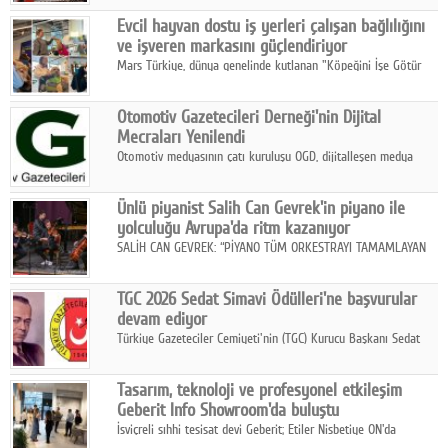
Fuarı'nda sektör profesyonelleri, iş ortakları, bayiler ve son
Google Plus
Evcil hayvan dostu iş yerleri çalışan bağlılığını
kullanıcılarla bir araya geldi.
ve işveren markasını güçlendiriyor
© 2026 TÜM HAKLARI SAKLIDIR
Mars Türkiye, dünya genelinde kutlanan "Köpeğini İşe Götür
Haftası" kapsamında, evcil hayvan dostu iş yeri uygulamalarının
çalışan bağlılığı, iyi olma hali ve işveren markası üzerindeki
Otomotiv Gazetecileri Derneği'nin Dijital
etkisine dikkat çekti.
Mecraları Yenilendi
Otomotiv medyasının çatı kuruluşu OGD, dijitalleşen medya
dünyasına uyum sağlama ve iletişim ağını güçlendirme
hedefiyle internet sitesini ve sosyal medya kanallarını yeniledi.
Ünlü piyanist Salih Can Gevrek'in piyano ile
yolculuğu Avrupa'da ritm kazanıyor
SALİH CAN GEVREK: “PİYANO TÜM ORKESTRAYI TAMAMLAYAN
BİR ENSTRÜMAN OLARAK BAŞLIBAŞINA BİR ORKESTRA GİBİ
ETKİ YARATIYOR"
TGC 2026 Sedat Simavi Ödülleri'ne başvurular
devam ediyor
Türkiye Gazeteciler Cemiyeti'nin (TGC) Kurucu Başkanı Sedat
Simavi adına 50 yıldır verilen ödüllere başvurular devam ediyor.
Tasarım, teknoloji ve profesyonel etkileşim
Geberit Info Showroom'da buluştu
İsviçreli sıhhi tesisat devi Geberit; Etiler Nisbetiye ON'da
konumlanan Info Showroom'unda Cosentino ve Smeg iş