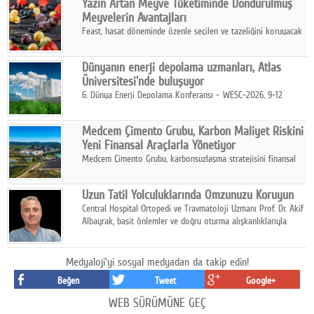
Yazın Artan Meyve Tüketiminde Dondurulmuş
kurmayı hedefleyen vizyonuyla uluslararası pazarlara açılıyor.
Meyvelerin Avantajları
Feast, hasat döneminde özenle seçilen ve tazeliğini koruyacak
şekilde dondurulan meyve ürünleriyle tüketicilere dört mevsim
pratik, güvenilir ve lezzetli bir alternatif sunuyor.
Dünyanın enerji depolama uzmanları, Atlas
Üniversitesi'nde buluşuyor
6. Dünya Enerji Depolama Konferansı – WESC-2026, 9-12
Ağustos 2026 tarihleri arasında İstanbul Atlas Üniversitesi ev
sahipliğinde gerçekleştirilecek.
Medcem Çimento Grubu, Karbon Maliyet Riskini
Yeni Finansal Araçlarla Yönetiyor
Medcem Çimento Grubu, karbonsuzlaşma stratejisini finansal
risk yönetimi uygulamalarıyla güçlendiren yeni bir adım attı.
Uzun Tatil Yolculuklarında Omzunuzu Koruyun
Central Hospital Ortopedi ve Travmatoloji Uzmanı Prof. Dr. Akif
Albayrak, basit önlemler ve doğru oturma alışkanlıklarıyla
yolculukların çok daha konforlu geçirilebileceğini belirtiyor.
Medyaloji'yi sosyal medyadan da takip edin!
Beğen
Tweet
Google+
WEB SÜRÜMÜNE GEÇ