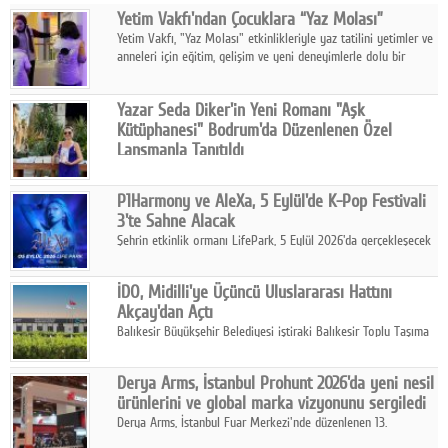
Yetim Vakfı'ndan Çocuklara “Yaz Molası”
Facebook
Yetim Vakfı, "Yaz Molası" etkinlikleriyle yaz tatilini yetimler ve
anneleri için eğitim, gelişim ve yeni deneyimlerle dolu bir
Diziler
programa dönüştürüyor.
Karikatür
Yazar Seda Diker'in Yeni Romanı "Aşk
Kütüphanesi" Bodrum'da Düzenlenen Özel
Youtube
Lansmanla Tanıtıldı
Yazar, Eğitmen, Duygu Simyacısı ve İletişim Mentörü Seda
Diker'in 13. kitabı “Aşk Kütüphanesi” 6 Ağustos'ta Casa dell'Arte
Polemik
P1Harmony ve AleXa, 5 Eylül'de K-Pop Festivali
Bodrum'da düzenlenen özel lansmanla okurlarıyla buluştu.
3'te Sahne Alacak
Reklam
Şehrin etkinlik ormanı LifePark, 5 Eylül 2026'da gerçekleşecek
K-Pop Festivali 3 ile bir kez daha İstanbul'u dünya K-Pop
Yazarlar
haritasında önemli bir destinasyon haline getirmeye
İDO, Midilli'ye Üçüncü Uluslararası Hattını
hazırlanıyor.
Akçay'dan Açtı
Künye
Balıkesir Büyükşehir Belediyesi iştiraki Balıkesir Toplu Taşıma
AŞ ( BTT) ve BADO markası iş birliğiyle hayata geçirilen Akçay-
SOSYAL MEDYA
Midilli hattının resmi açılışı gerçekleştirildi.
Derya Arms, İstanbul Prohunt 2026'da yeni nesil
Facebook
ürünlerini ve global marka vizyonunu sergiledi
Derya Arms, İstanbul Fuar Merkezi'nde düzenlenen 13.
Twitter
Uluslararası İstanbul Prohunt Av, Silah ve Doğa Sporları