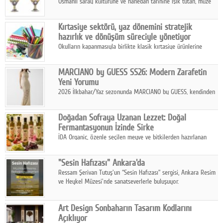
Osmanlı saray kültürüne ve hanedan tarihine ışık tutan, müze
koleksiyonlarıyla yarışacak nitelikteki 150 seçkin eser, 16
Ağustos'ta Arthill Müzecilik'in düzenleyeceği özel müzayedede
Kırtasiye sektörü, yaz dönemini stratejik
koleksiyonerlerle buluşuyor
hazırlık ve dönüşüm süreciyle yönetiyor
Okulların kapanmasıyla birlikte klasik kırtasiye ürünlerine
yönelik talepte azalma yaşansa da sektör yaz aylarını hobi,
sanat ve eğitici aktivite ürünleriyle dinamik bir biçimde
MARCIANO by GUESS SS26: Modern Zarafetin
geçiriyor.
Yeni Yorumu
2026 İlkbahar/Yaz sezonunda MARCIANO by GUESS, kendinden
emin bir duruşu modern bir çekicilik anlayışıyla buluşturuyor.
Doğadan Sofraya Uzanan Lezzet: Doğal
Fermantasyonun İzinde Sirke
İDA Organic, özenle seçilen meyve ve bitkilerden hazırlanan
sirke çeşitleriyle geleneksel lezzet kültürünü bugünün
sofralarına taşıyor.
"Sesin Hafızası" Ankara'da
Ressam Şerivan Tutuş'un “Sesin Hafızası” sergisi, Ankara Resim
ve Heykel Müzesi'nde sanatseverlerle buluşuyor.
Art Design Sonbaharın Tasarım Kodlarını
Açıklıyor