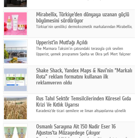
ailesinin yeni nesil teknolojilerle donatılmış son modeli VRV
kontrol ünitesi Madoka Plus Türkiye'de satışa sunuldu.
Mirabellix, Türkiye'den dünyaya uzanan güçlü
büyümesini sürdürüyor
Türkiye'nin yenilikçi dermokozmetik markalarından Mirabellix,
yüksek kalite standartlarında geliştirdiği cilt ve saç bakım
ürünleriyle hem yurt içinde hem de uluslararası pazarlarda
Upperist'in Mutfağı Açıldı
büyümesini sürdürüyor.
The Marmara Taksim'in çatısındaki terasıyla çok sevilen
Upperist, yemek programını Spelta ve Okra şefi Mert Yalçıner
ile başlatıyor.
Shake Shack, Yandex Maps & Navi'nin “Markalı
Rota” reklam formatını kullanan ilk
reklamveren oldu
Shake Shack, fiziksel restoranlarındaki ziyaretçi sayısını
artırmak amacıyla Cereyan Medya ve Yandex Ads iş birliğiyle
Rus Tahıl Sektör Temsilcilerinden Küresel Gıda
Yandex Maps & Navi'nin yeni "Markalı Rota" reklam formatını
Krizi Ve Kıtlık Uyarısı
kullanan ilk marka oldu.
Karadeniz'de ticari gemilere ve liman altyapılarına yönelik
artan saldırılar, küresel tahıl piyasalarını alarm durumuna
geçirdi.
Osmanlı Sarayına Ait 150 Nadir Eser 16
Ağustos'ta Müzayedeye Çıkıyor