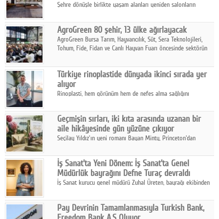
Şehre dönüşle birlikte yaşam alanları yeniden salonların
kalbine kayarken, mobilya sektörünün öncü markası Art Design
sonbaharın tasarım kodlarını açıklıyor.
AgroGreen 80 şehir, 13 ülke ağırlayacak
AgroGreen Bursa Tarım, Hayvancılık, Süt, Sera Teknolojileri,
Tohum, Fide, Fidan ve Canlı Hayvan Fuarı öncesinde sektörün
tüm paydaşları güç birliği yaptı.
Türkiye rinoplastide dünyada ikinci sırada yer
alıyor
Rinoplasti, hem görünüm hem de nefes alma sağlığını
ilgilendiren yönüyle bu alanın en dikkat çeken başlıklarından
biri konumunda.
Geçmişin sırları, iki kıta arasında uzanan bir
aile hikâyesinde gün yüzüne çıkıyor
Seçilay Yıldız'ın yeni romanı Bayan Minty, Princeton'dan
Büyükada'ya, 1960'ların Adana'sından günümüze uzanan çok
katmanlı bir aile hikâyesi anlatıyor.
İş Sanat'ta Yeni Dönem: İş Sanat'ta Genel
Müdürlük bayrağını Defne Turaç devraldı
İş Sanat kurucu genel müdürü Zuhal Üreten, bayrağı ekibinden
Defne Turaç'a devretti.
Pay Devrinin Tamamlanmasıyla Turkish Bank,
Freedom Bank A.Ş Oluyor