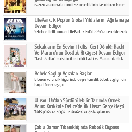
İşveren araştırmaları, İngilizce yeterliliğinin işe girişten kurum
içi gelişime kadar daha sistemli biçimde değerlendirildiğini
gösteriyor.
LifePark, K-Pop'un Global Yıldızlarını Ağırlamaya
Devam Ediyor
Şehrin etkinlik ormanı LifePark, 5 Eylül 2026'da gerçekleşecek
K-Pop Festivali 3 ile bir kez daha İstanbul'u dünya K-Pop
haritasında önemli bir destinasyon haline getirmeye
Sokakların En Sevimli İkilisi Geri Döndü: Hachi
hazırlanıyor.
Ve Maruru'nun Dostluk Hikâyesi Devam Ediyor
"Kedi Dostlar" serisinin ikinci cildi Hachi ve Maruru, dostluk,
dayanışma ve umudun iç ısıtan hikâyesini bu kez kış
mevsiminin zorlu koşulları eşliğinde anlatıyor.
Bebek Sağlığı Ağızdan Başlar
Biberon ve emzik hijyeninde doğru temizlik bebek sağlığı için
hayati önem taşıyor.
Ulusoy Un'dan Sürdürülebilir Tarımda Örnek
Adım: Kırıkkale Delice'de İlk Hasat Gerçekleşti
Türkiye'nin en büyük un üreticisi ve önde gelen un
ihracatçılarından Ulusoy Un, Kırıkkale'nin Delice ilçesinde
yürüttüğü iyi tarım ve onarıcı tarım uygulamalarının ilk hasadını
Çoklu Damar Tıkanıklığında Robotik Bypass
gerçekleştirdi.