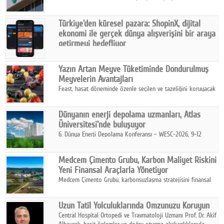
ve yönetim kurulu belirlendi. Yapılan genel kurul toplantısında
Turkish Bank'ın ticaret unvanının “Freedom Bank A.Ş.” olmasına
Türkiye'den küresel pazara: ShopinX, dijital
karar verildi.
ekonomi ile gerçek dünya alışverişini bir araya
getirmeyi hedefliyor
Türkiye'de geliştirilen teknoloji girişimi ShopinX, dijital
ekonomi ile gerçek dünya alışveriş deneyimi arasında köprü
Yazın Artan Meyve Tüketiminde Dondurulmuş
kurmayı hedefleyen vizyonuyla uluslararası pazarlara açılıyor.
Meyvelerin Avantajları
Feast, hasat döneminde özenle seçilen ve tazeliğini koruyacak
şekilde dondurulan meyve ürünleriyle tüketicilere dört mevsim
pratik, güvenilir ve lezzetli bir alternatif sunuyor.
Dünyanın enerji depolama uzmanları, Atlas
Üniversitesi'nde buluşuyor
6. Dünya Enerji Depolama Konferansı – WESC-2026, 9-12
Ağustos 2026 tarihleri arasında İstanbul Atlas Üniversitesi ev
sahipliğinde gerçekleştirilecek.
Medcem Çimento Grubu, Karbon Maliyet Riskini
Yeni Finansal Araçlarla Yönetiyor
Medcem Çimento Grubu, karbonsuzlaşma stratejisini finansal
risk yönetimi uygulamalarıyla güçlendiren yeni bir adım attı.
Uzun Tatil Yolculuklarında Omzunuzu Koruyun
Central Hospital Ortopedi ve Travmatoloji Uzmanı Prof. Dr. Akif