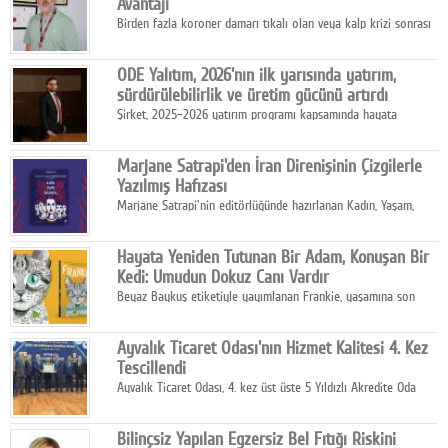
Avantajı
Birden fazla koroner damarı tıkalı olan veya kalp krizi sonrası
bypass gereksinimi gelişen hastalar için robotik çoklu bypass
cerrahisi önemli bir tedavi seçeneği olarak öne çıkıyor.
ODE Yalıtım, 2026'nın ilk yarısında yatırım,
sürdürülebilirlik ve üretim gücünü artırdı
Şirket, 2025–2026 yatırım programı kapsamında hayata
geçirdiği projelerle hem iç pazardaki rekabet gücünü artırdı
hem de ihracat kapasitesini destekleyen altyapısını güçlendirdi.
Marjane Satrapi'den İran Direnişinin Çizgilerle
Yazılmış Hafızası
Marjane Satrapi'nin editörlüğünde hazırlanan Kadın, Yaşam,
Özgürlük, Mahsa Amini'nin ölüm sonrasında başlayan İran
protestolarını tarihsel, siyasal ve toplumsal boyutlarıyla
Hayata Yeniden Tutunan Bir Adam, Konuşan Bir
anlatan bir grafik roman.
Kedi: Umudun Dokuz Canı Vardır
Beyaz Baykuş etiketiyle yayımlanan Frankie, yaşamına son
vermek üzere olan Richard Gold'un karşısına çıkan konuşkan
sokak kedisi Frankie ile başlayan sıra dışı bir hikâyeyi konu
Ayvalık Ticaret Odası'nın Hizmet Kalitesi 4. Kez
alıyor.
Tescillendi
Ayvalık Ticaret Odası, 4. kez üst üste 5 Yıldızlı Akredite Oda
sertifikasını 27 Temmuz Pazartesi günü Ankara'da düzenlenen
törenle aldı.
Bilinçsiz Yapılan Egzersiz Bel Fıtığı Riskini