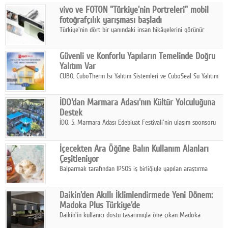
vivo ve FOTON "Türkiye'nin Portreleri" mobil
Facebook
fotoğrafçılık yarışması başladı
Türkiye'nin dört bir yanındaki insan hikâyelerini görünür
Diziler
kılmayı amaçlayan yarışma, katılımcıları yaşadıkları coğrafyanın
insanını, kültürünü ve yaşamını portre fotoğraflarıyla
Karikatür
Güvenli ve Konforlu Yapıların Temelinde Doğru
anlatmaya davet ediyor.
Yalıtım Var
Youtube
CUBO, CuboTherm Isı Yalıtım Sistemleri ve CuboSeal Su Yalıtım
Sistemleri ile yapılara dört mevsim konfor, yüksek dayanıklılık
ve sürdürülebilir çözümler sunuyor.
Polemik
İDO'dan Marmara Adası'nın Kültür Yolculuğuna
Destek
Reklam
İDO, 5. Marmara Adası Edebiyat Festivali'nin ulaşım sponsoru
olarak kültür, sanat ve ada turizmine olan katkısını devam
Yazarlar
ettiriyor.
İçecekten Ara Öğüne Balın Kullanım Alanları
Çeşitleniyor
Künye
Balparmak tarafından IPSOS iş birliğiyle yapılan araştırma
sonuçlarına göre, bal tüketicilerinin yüzde 34'ünün balı çay ve
SOSYAL MEDYA
ıhlamur gibi içeceklerde tercih ettiğini ortaya koyuyor.
Daikin'den Akıllı İklimlendirmede Yeni Dönem:
Facebook
Madoka Plus Türkiye'de
Daikin'in kullanıcı dostu tasarımıyla öne çıkan Madoka
Twitter
ailesinin yeni nesil teknolojilerle donatılmış son modeli VRV