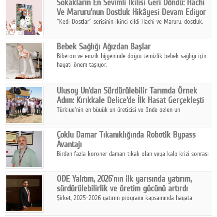
Sokakların En Sevimli İkilisi Geri Döndü: Hachi
hazırlanıyor.
Ve Maruru'nun Dostluk Hikâyesi Devam Ediyor
"Kedi Dostlar" serisinin ikinci cildi Hachi ve Maruru, dostluk,
dayanışma ve umudun iç ısıtan hikâyesini bu kez kış
mevsiminin zorlu koşulları eşliğinde anlatıyor.
Bebek Sağlığı Ağızdan Başlar
Biberon ve emzik hijyeninde doğru temizlik bebek sağlığı için
hayati önem taşıyor.
Ulusoy Un'dan Sürdürülebilir Tarımda Örnek
Adım: Kırıkkale Delice'de İlk Hasat Gerçekleşti
Türkiye'nin en büyük un üreticisi ve önde gelen un
ihracatçılarından Ulusoy Un, Kırıkkale'nin Delice ilçesinde
yürüttüğü iyi tarım ve onarıcı tarım uygulamalarının ilk hasadını
Çoklu Damar Tıkanıklığında Robotik Bypass
gerçekleştirdi.
Avantajı
Birden fazla koroner damarı tıkalı olan veya kalp krizi sonrası
bypass gereksinimi gelişen hastalar için robotik çoklu bypass
cerrahisi önemli bir tedavi seçeneği olarak öne çıkıyor.
ODE Yalıtım, 2026'nın ilk yarısında yatırım,
sürdürülebilirlik ve üretim gücünü artırdı
Şirket, 2025–2026 yatırım programı kapsamında hayata
geçirdiği projelerle hem iç pazardaki rekabet gücünü artırdı
hem de ihracat kapasitesini destekleyen altyapısını güçlendirdi.