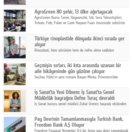
kalbine kayarken, mobilya sektörünün öncü markası Art Design
sonbaharın tasarım kodlarını açıklıyor.
AgroGreen 80 şehir, 13 ülke ağırlayacak
AgroGreen Bursa Tarım, Hayvancılık, Süt, Sera Teknolojileri,
Tohum, Fide, Fidan ve Canlı Hayvan Fuarı öncesinde sektörün
tüm paydaşları güç birliği yaptı.
Türkiye rinoplastide dünyada ikinci sırada yer
alıyor
Rinoplasti, hem görünüm hem de nefes alma sağlığını
ilgilendiren yönüyle bu alanın en dikkat çeken başlıklarından
biri konumunda.
Geçmişin sırları, iki kıta arasında uzanan bir
aile hikâyesinde gün yüzüne çıkıyor
Seçilay Yıldız'ın yeni romanı Bayan Minty, Princeton'dan
Büyükada'ya, 1960'ların Adana'sından günümüze uzanan çok
katmanlı bir aile hikâyesi anlatıyor.
İş Sanat'ta Yeni Dönem: İş Sanat'ta Genel
Müdürlük bayrağını Defne Turaç devraldı
İş Sanat kurucu genel müdürü Zuhal Üreten, bayrağı ekibinden
Defne Turaç'a devretti.
Pay Devrinin Tamamlanmasıyla Turkish Bank,
Freedom Bank A.Ş Oluyor
Freedom Finansal Hizmetler A.Ş.'de, hisse pay devri tamamlandı