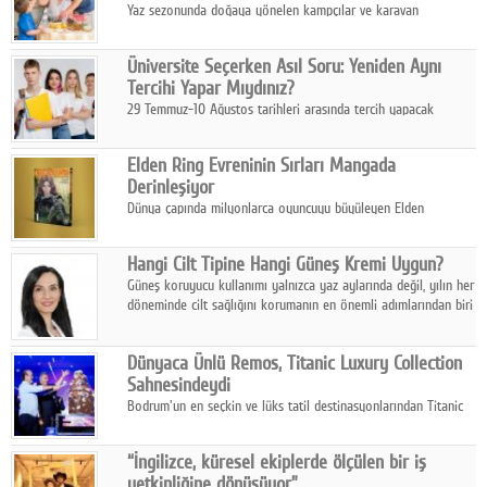
Yaz sezonunda doğaya yönelen kampçılar ve karavan
tutkunları, bulaşıklar için sıcak suya ihtiyaç duymadan güçlü
temizlik sağlayan, çevreye duyarlı bitkisel içerikli ürünleri tercih
Üniversite Seçerken Asıl Soru: Yeniden Aynı
ediyor.
Tercihi Yapar Mıydınız?
29 Temmuz-10 Ağustos tarihleri arasında tercih yapacak
milyonlarca üniversite adayı için en kritik karar süreci başladı.
Elden Ring Evreninin Sırları Mangada
Derinleşiyor
Dünya çapında milyonlarca oyuncuyu büyüleyen Elden
Ring evreni, resmi manga serisi Altın Ağaç'a Yolculuk ile mizahı,
aksiyonu ve karanlık fantastik atmosferi bir araya getirmeyi
Hangi Cilt Tipine Hangi Güneş Kremi Uygun?
sürdürüyor.
Güneş koruyucu kullanımı yalnızca yaz aylarında değil, yılın her
döneminde cilt sağlığını korumanın en önemli adımlarından biri
olarak öne çıkıyor.
Dünyaca Ünlü Remos, Titanic Luxury Collection
Sahnesindeydi
Bodrum'un en seçkin ve lüks tatil destinasyonlarından Titanic
Luxury Collection Bodrum, bu yıl 10. kuruluş yılını kutlarken,
yaz etkinlikleri kapsamında uluslararası yıldızları ağırlamaya
“İngilizce, küresel ekiplerde ölçülen bir iş
devam ediyor
yetkinliğine dönüşüyor”