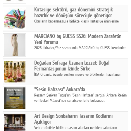
Ağustos'ta Arthill Müzecilik'in düzenleyeceği özel müzayedede
Kırtasiye sektörü, yaz dönemini stratejik
koleksiyonerlerle buluşuyor
hazırlık ve dönüşüm süreciyle yönetiyor
Okulların kapanmasıyla birlikte klasik kırtasiye ürünlerine
yönelik talepte azalma yaşansa da sektör yaz aylarını hobi,
sanat ve eğitici aktivite ürünleriyle dinamik bir biçimde
MARCIANO by GUESS SS26: Modern Zarafetin
geçiriyor.
Yeni Yorumu
2026 İlkbahar/Yaz sezonunda MARCIANO by GUESS, kendinden
emin bir duruşu modern bir çekicilik anlayışıyla buluşturuyor.
Doğadan Sofraya Uzanan Lezzet: Doğal
Fermantasyonun İzinde Sirke
İDA Organic, özenle seçilen meyve ve bitkilerden hazırlanan
sirke çeşitleriyle geleneksel lezzet kültürünü bugünün
sofralarına taşıyor.
"Sesin Hafızası" Ankara'da
Ressam Şerivan Tutuş'un “Sesin Hafızası” sergisi, Ankara Resim
ve Heykel Müzesi'nde sanatseverlerle buluşuyor.
Art Design Sonbaharın Tasarım Kodlarını
Açıklıyor
Şehre dönüşle birlikte yaşam alanları yeniden salonların