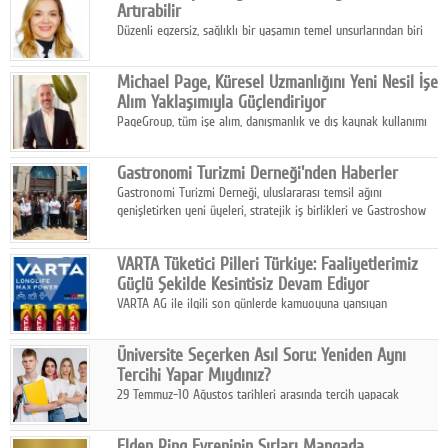
Artırabilir
Düzenli egzersiz, sağlıklı bir yaşamın temel unsurlarından biri
olarak kabul edilirken, bilinçsiz ve kontrolsüz yapılan spor
uygulamaları vücutta istenmeyen sonuçlara neden olabiliyor.
Michael Page, Küresel Uzmanlığını Yeni Nesil İşe
Alım Yaklaşımıyla Güçlendiriyor
PageGroup, tüm işe alım, danışmanlık ve dış kaynak kullanımı
hizmetlerini Michael Page markası altında bir araya getiriyor.
Gastronomi Turizmi Derneği'nden Haberler
Gastronomi Turizmi Derneği, uluslararası temsil ağını
genişletirken yeni üyeleri, stratejik iş birlikleri ve Gastroshow
2026 hazırlıklarıyla Türkiye'nin gastronomi turizmi ekosistemini
güçlendirmeyi sürdürüyor.
VARTA Tüketici Pilleri Türkiye: Faaliyetlerimiz
Güçlü Şekilde Kesintisiz Devam Ediyor
VARTA AG ile ilgili son günlerde kamuoyuna yansıyan
gelişmeler üzerine VARTA Tüketici Pilleri Türkiye,
operasyonlarına ilişkin açıklama yaptı.
Üniversite Seçerken Asıl Soru: Yeniden Aynı
Tercihi Yapar Mıydınız?
29 Temmuz-10 Ağustos tarihleri arasında tercih yapacak
milyonlarca üniversite adayı için en kritik karar süreci başladı.
Elden Ring Evreninin Sırları Mangada