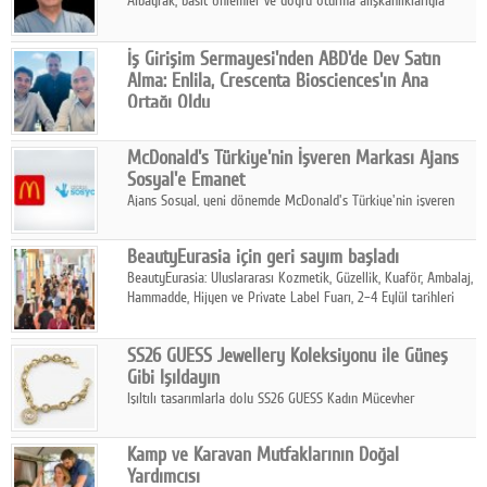
Albayrak, basit önlemler ve doğru oturma alışkanlıklarıyla
yolculukların çok daha konforlu geçirilebileceğini belirtiyor.
İş Girişim Sermayesi'nden ABD'de Dev Satın
Alma: Enlila, Crescenta Biosciences'ın Ana
Ortağı Oldu
İş Girişim Sermayesi, biyoteknoloji alanındaki büyüme
stratejisini uluslararası ölçeğe taşıyan satın alma hamlesini
McDonald's Türkiye'nin İşveren Markası Ajans
tamamladı.
Sosyal'e Emanet
Ajans Sosyal, yeni dönemde McDonald's Türkiye'nin işveren
markası iletişim stratejisini oluşturacak.
BeautyEurasia için geri sayım başladı
BeautyEurasia: Uluslararası Kozmetik, Güzellik, Kuaför, Ambalaj,
Hammadde, Hijyen ve Private Label Fuarı, 2–4 Eylül tarihleri
arasında düzenlenecek.
SS26 GUESS Jewellery Koleksiyonu ile Güneş
Gibi Işıldayın
Işıltılı tasarımlarla dolu SS26 GUESS Kadın Mücevher
Koleksiyonu, yaz gardıroplarına modern lüksün zarif
dokunuşunu taşıyor.
Kamp ve Karavan Mutfaklarının Doğal
Yardımcısı