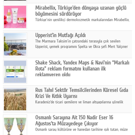
kontrol ünitesi Madoka Plus Türkiye'de satışa sunuldu.
Google Plus
Mirabellix, Türkiye'den dünyaya uzanan güçlü
büyümesini sürdürüyor
© 2026 TÜM HAKLARI SAKLIDIR
Türkiye'nin yenilikçi dermokozmetik markalarından Mirabellix,
yüksek kalite standartlarında geliştirdiği cilt ve saç bakım
ürünleriyle hem yurt içinde hem de uluslararası pazarlarda
Upperist'in Mutfağı Açıldı
büyümesini sürdürüyor.
The Marmara Taksim'in çatısındaki terasıyla çok sevilen
Upperist, yemek programını Spelta ve Okra şefi Mert Yalçıner
ile başlatıyor.
Shake Shack, Yandex Maps & Navi'nin “Markalı
Rota” reklam formatını kullanan ilk
reklamveren oldu
Shake Shack, fiziksel restoranlarındaki ziyaretçi sayısını
artırmak amacıyla Cereyan Medya ve Yandex Ads iş birliğiyle
Rus Tahıl Sektör Temsilcilerinden Küresel Gıda
Yandex Maps & Navi'nin yeni "Markalı Rota" reklam formatını
Krizi Ve Kıtlık Uyarısı
kullanan ilk marka oldu.
Karadeniz'de ticari gemilere ve liman altyapılarına yönelik
artan saldırılar, küresel tahıl piyasalarını alarm durumuna
geçirdi.
Osmanlı Sarayına Ait 150 Nadir Eser 16
Ağustos'ta Müzayedeye Çıkıyor
Osmanlı saray kültürüne ve hanedan tarihine ışık tutan, müze
koleksiyonlarıyla yarışacak nitelikteki 150 seçkin eser, 16