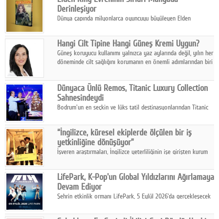
Derinleşiyor
Dünya çapında milyonlarca oyuncuyu büyüleyen Elden
Ring evreni, resmi manga serisi Altın Ağaç'a Yolculuk ile mizahı,
aksiyonu ve karanlık fantastik atmosferi bir araya getirmeyi
Hangi Cilt Tipine Hangi Güneş Kremi Uygun?
sürdürüyor.
Güneş koruyucu kullanımı yalnızca yaz aylarında değil, yılın her
döneminde cilt sağlığını korumanın en önemli adımlarından biri
olarak öne çıkıyor.
Dünyaca Ünlü Remos, Titanic Luxury Collection
Sahnesindeydi
Bodrum'un en seçkin ve lüks tatil destinasyonlarından Titanic
Luxury Collection Bodrum, bu yıl 10. kuruluş yılını kutlarken,
yaz etkinlikleri kapsamında uluslararası yıldızları ağırlamaya
“İngilizce, küresel ekiplerde ölçülen bir iş
devam ediyor
yetkinliğine dönüşüyor”
İşveren araştırmaları, İngilizce yeterliliğinin işe girişten kurum
içi gelişime kadar daha sistemli biçimde değerlendirildiğini
gösteriyor.
LifePark, K-Pop'un Global Yıldızlarını Ağırlamaya
Devam Ediyor
Şehrin etkinlik ormanı LifePark, 5 Eylül 2026'da gerçekleşecek
K-Pop Festivali 3 ile bir kez daha İstanbul'u dünya K-Pop
haritasında önemli bir destinasyon haline getirmeye