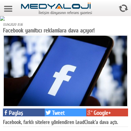
6 Ağustos 2026 21:03:28
İletişim dünyasının referans gazetesi
Anasayfa
13.04.2020 11:36
Foto Galeri
Facebook yanıltıcı reklamlara dava açıyor!
Video Galeri
Gazeteler
Medya
Reyting-tiraj
Teknoloji
Televizyon
Paylaş
Tweet
Google+
Dünya
Facebook, farklı sitelere yönlendiren LeadCloak'a dava açtı.
Pr