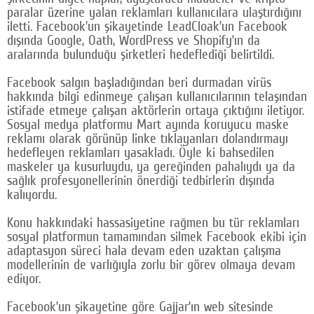
paralar üzerine yalan reklamları kullanıcılara ulaştırdığını
Google Plus
iletti. Facebook’un şikayetinde LeadCloak’un Facebook
dışında Google, Oath, WordPress ve Shopify’ın da
© 2026 TÜM HAKLARI SAKLIDIR
aralarında bulunduğu şirketleri hedeflediği belirtildi.
Facebook salgın başladığından beri durmadan virüs
hakkında bilgi edinmeye çalışan kullanıcılarının telaşından
istifade etmeye çalışan aktörlerin ortaya çıktığını iletiyor.
Sosyal medya platformu Mart ayında koruyucu maske
reklamı olarak görünüp linke tıklayanları dolandırmayı
hedefleyen reklamları yasakladı. Öyle ki bahsedilen
maskeler ya kusurluydu, ya gereğinden pahalıydı ya da
sağlık profesyonellerinin önerdiği tedbirlerin dışında
kalıyordu.
Konu hakkındaki hassasiyetine rağmen bu tür reklamları
sosyal platformun tamamından silmek Facebook ekibi için
adaptasyon süreci hala devam eden uzaktan çalışma
modellerinin de varlığıyla zorlu bir görev olmaya devam
ediyor.
Facebook’un şikayetine göre Gajjar’ın web sitesinde