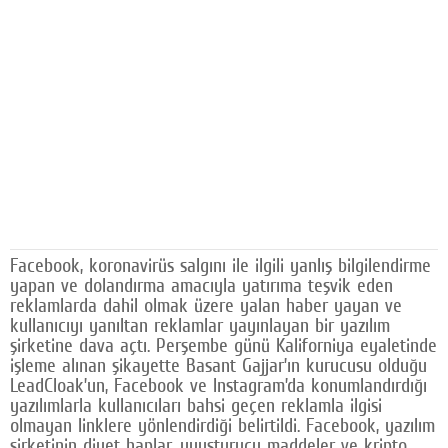
Facebook
Diziler
Karikatür
Youtube
Polemik
Reklam
Facebook, koronavirüs salgını ile ilgili yanlış bilgilendirme
Yazarlar
yapan ve dolandırma amacıyla yatırıma teşvik eden
reklamlarda dahil olmak üzere yalan haber yayan ve
Künye
kullanıcıyı yanıltan reklamlar yayınlayan bir yazılım
şirketine dava açtı. Perşembe günü Kaliforniya eyaletinde
SOSYAL MEDYA
işleme alınan şikayette Basant Gajjar’ın kurucusu olduğu
LeadCloak’un, Facebook ve Instagram’da konumlandırdığı
Facebook
yazılımlarla kullanıcıları bahsi geçen reklamla ilgisi
olmayan linklere yönlendirdiği belirtildi. Facebook, yazılım
Twitter
şirketinin diyet haplar, uyuşturucu maddeler ve kripto