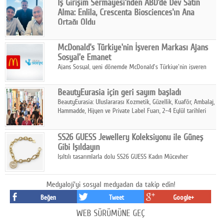
İş Girişim Sermayesi'nden ABD'de Dev Satın
Alma: Enlila, Crescenta Biosciences'ın Ana
Ortağı Oldu
İş Girişim Sermayesi, biyoteknoloji alanındaki büyüme
stratejisini uluslararası ölçeğe taşıyan satın alma hamlesini
McDonald's Türkiye'nin İşveren Markası Ajans
tamamladı.
Sosyal'e Emanet
Ajans Sosyal, yeni dönemde McDonald's Türkiye'nin işveren
markası iletişim stratejisini oluşturacak.
BeautyEurasia için geri sayım başladı
BeautyEurasia: Uluslararası Kozmetik, Güzellik, Kuaför, Ambalaj,
Hammadde, Hijyen ve Private Label Fuarı, 2–4 Eylül tarihleri
arasında düzenlenecek.
SS26 GUESS Jewellery Koleksiyonu ile Güneş
Gibi Işıldayın
Işıltılı tasarımlarla dolu SS26 GUESS Kadın Mücevher
Koleksiyonu, yaz gardıroplarına modern lüksün zarif
dokunuşunu taşıyor.
Medyaloji'yi sosyal medyadan da takip edin!
Beğen
Tweet
Google+
WEB SÜRÜMÜNE GEÇ