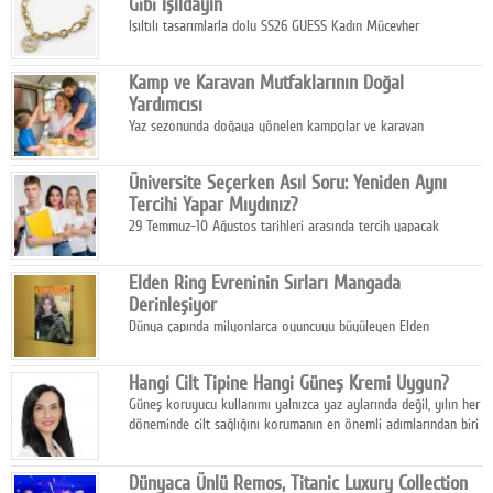
Gibi Işıldayın
Işıltılı tasarımlarla dolu SS26 GUESS Kadın Mücevher
Koleksiyonu, yaz gardıroplarına modern lüksün zarif
dokunuşunu taşıyor.
Kamp ve Karavan Mutfaklarının Doğal
Yardımcısı
Yaz sezonunda doğaya yönelen kampçılar ve karavan
tutkunları, bulaşıklar için sıcak suya ihtiyaç duymadan güçlü
temizlik sağlayan, çevreye duyarlı bitkisel içerikli ürünleri tercih
Üniversite Seçerken Asıl Soru: Yeniden Aynı
ediyor.
Tercihi Yapar Mıydınız?
29 Temmuz-10 Ağustos tarihleri arasında tercih yapacak
milyonlarca üniversite adayı için en kritik karar süreci başladı.
Elden Ring Evreninin Sırları Mangada
Derinleşiyor
Dünya çapında milyonlarca oyuncuyu büyüleyen Elden
Ring evreni, resmi manga serisi Altın Ağaç'a Yolculuk ile mizahı,
aksiyonu ve karanlık fantastik atmosferi bir araya getirmeyi
Hangi Cilt Tipine Hangi Güneş Kremi Uygun?
sürdürüyor.
Güneş koruyucu kullanımı yalnızca yaz aylarında değil, yılın her
döneminde cilt sağlığını korumanın en önemli adımlarından biri
olarak öne çıkıyor.
Dünyaca Ünlü Remos, Titanic Luxury Collection