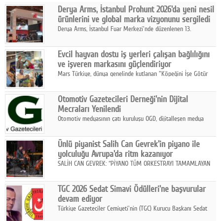
Derya Arms, İstanbul Prohunt 2026'da yeni nesil
Facebook
ürünlerini ve global marka vizyonunu sergiledi
Derya Arms, İstanbul Fuar Merkezi'nde düzenlenen 13.
Diziler
Uluslararası İstanbul Prohunt Av, Silah ve Doğa Sporları
Fuarı'nda sektör profesyonelleri, iş ortakları, bayiler ve son
Karikatür
Evcil hayvan dostu iş yerleri çalışan bağlılığını
kullanıcılarla bir araya geldi.
ve işveren markasını güçlendiriyor
Youtube
Mars Türkiye, dünya genelinde kutlanan "Köpeğini İşe Götür
Haftası" kapsamında, evcil hayvan dostu iş yeri uygulamalarının
çalışan bağlılığı, iyi olma hali ve işveren markası üzerindeki
Polemik
Otomotiv Gazetecileri Derneği'nin Dijital
etkisine dikkat çekti.
Mecraları Yenilendi
Reklam
Otomotiv medyasının çatı kuruluşu OGD, dijitalleşen medya
dünyasına uyum sağlama ve iletişim ağını güçlendirme
Yazarlar
hedefiyle internet sitesini ve sosyal medya kanallarını yeniledi.
Ünlü piyanist Salih Can Gevrek'in piyano ile
yolculuğu Avrupa'da ritm kazanıyor
Künye
SALİH CAN GEVREK: “PİYANO TÜM ORKESTRAYI TAMAMLAYAN
BİR ENSTRÜMAN OLARAK BAŞLIBAŞINA BİR ORKESTRA GİBİ
SOSYAL MEDYA
ETKİ YARATIYOR"
TGC 2026 Sedat Simavi Ödülleri'ne başvurular
Facebook
devam ediyor
Türkiye Gazeteciler Cemiyeti'nin (TGC) Kurucu Başkanı Sedat
Twitter
Simavi adına 50 yıldır verilen ödüllere başvurular devam ediyor.