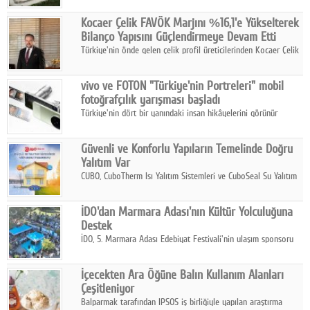
hasılatıyla Türkiye'nin en büyük 83. firması oldu.
Kocaer Çelik FAVÖK Marjını %16,1'e Yükselterek
Bilanço Yapısını Güçlendirmeye Devam Etti
Türkiye'nin önde gelen çelik profil üreticilerinden Kocaer Çelik
ikinci çeyrek ve ilk yarı finansal sonuçlarını açıkladı. Kocaer
Çelik FAVÖK Marjını %16,1'e yükseltti.
vivo ve FOTON "Türkiye'nin Portreleri" mobil
fotoğrafçılık yarışması başladı
Türkiye'nin dört bir yanındaki insan hikâyelerini görünür
kılmayı amaçlayan yarışma, katılımcıları yaşadıkları coğrafyanın
insanını, kültürünü ve yaşamını portre fotoğraflarıyla
Güvenli ve Konforlu Yapıların Temelinde Doğru
anlatmaya davet ediyor.
Yalıtım Var
CUBO, CuboTherm Isı Yalıtım Sistemleri ve CuboSeal Su Yalıtım
Sistemleri ile yapılara dört mevsim konfor, yüksek dayanıklılık
ve sürdürülebilir çözümler sunuyor.
İDO'dan Marmara Adası'nın Kültür Yolculuğuna
Destek
İDO, 5. Marmara Adası Edebiyat Festivali'nin ulaşım sponsoru
olarak kültür, sanat ve ada turizmine olan katkısını devam
ettiriyor.
İçecekten Ara Öğüne Balın Kullanım Alanları
Çeşitleniyor
Balparmak tarafından IPSOS iş birliğiyle yapılan araştırma