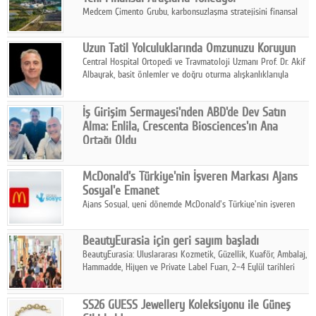
Medcem Çimento Grubu, karbonsuzlaşma stratejisini finansal
risk yönetimi uygulamalarıyla güçlendiren yeni bir adım attı.
Uzun Tatil Yolculuklarında Omzunuzu Koruyun
Central Hospital Ortopedi ve Travmatoloji Uzmanı Prof. Dr. Akif
Albayrak, basit önlemler ve doğru oturma alışkanlıklarıyla
yolculukların çok daha konforlu geçirilebileceğini belirtiyor.
İş Girişim Sermayesi'nden ABD'de Dev Satın
Alma: Enlila, Crescenta Biosciences'ın Ana
Ortağı Oldu
İş Girişim Sermayesi, biyoteknoloji alanındaki büyüme
stratejisini uluslararası ölçeğe taşıyan satın alma hamlesini
McDonald's Türkiye'nin İşveren Markası Ajans
tamamladı.
Sosyal'e Emanet
Ajans Sosyal, yeni dönemde McDonald's Türkiye'nin işveren
markası iletişim stratejisini oluşturacak.
BeautyEurasia için geri sayım başladı
BeautyEurasia: Uluslararası Kozmetik, Güzellik, Kuaför, Ambalaj,
Hammadde, Hijyen ve Private Label Fuarı, 2–4 Eylül tarihleri
arasında düzenlenecek.
SS26 GUESS Jewellery Koleksiyonu ile Güneş