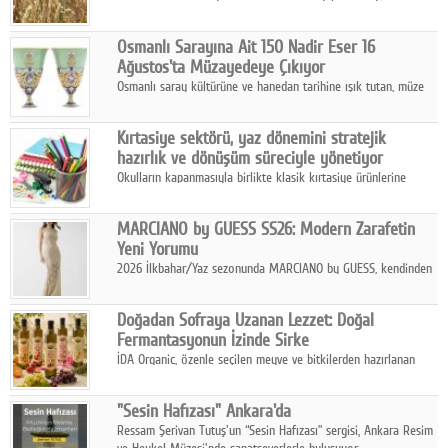
artan saldırılar, küresel tahıl piyasalarını alarm durumuna
geçirdi.
Osmanlı Sarayına Ait 150 Nadir Eser 16
Ağustos'ta Müzayedeye Çıkıyor
Osmanlı saray kültürüne ve hanedan tarihine ışık tutan, müze
koleksiyonlarıyla yarışacak nitelikteki 150 seçkin eser, 16
Ağustos'ta Arthill Müzecilik'in düzenleyeceği özel müzayedede
Kırtasiye sektörü, yaz dönemini stratejik
koleksiyonerlerle buluşuyor
hazırlık ve dönüşüm süreciyle yönetiyor
Okulların kapanmasıyla birlikte klasik kırtasiye ürünlerine
yönelik talepte azalma yaşansa da sektör yaz aylarını hobi,
sanat ve eğitici aktivite ürünleriyle dinamik bir biçimde
MARCIANO by GUESS SS26: Modern Zarafetin
geçiriyor.
Yeni Yorumu
2026 İlkbahar/Yaz sezonunda MARCIANO by GUESS, kendinden
emin bir duruşu modern bir çekicilik anlayışıyla buluşturuyor.
Doğadan Sofraya Uzanan Lezzet: Doğal
Fermantasyonun İzinde Sirke
İDA Organic, özenle seçilen meyve ve bitkilerden hazırlanan
sirke çeşitleriyle geleneksel lezzet kültürünü bugünün
sofralarına taşıyor.
"Sesin Hafızası" Ankara'da
Ressam Şerivan Tutuş'un “Sesin Hafızası” sergisi, Ankara Resim