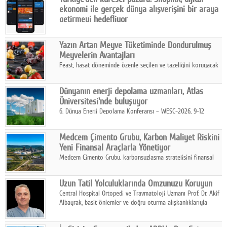
karar verildi.
ekonomi ile gerçek dünya alışverişini bir araya
getirmeyi hedefliyor
Türkiye'de geliştirilen teknoloji girişimi ShopinX, dijital
ekonomi ile gerçek dünya alışveriş deneyimi arasında köprü
Yazın Artan Meyve Tüketiminde Dondurulmuş
kurmayı hedefleyen vizyonuyla uluslararası pazarlara açılıyor.
Meyvelerin Avantajları
Feast, hasat döneminde özenle seçilen ve tazeliğini koruyacak
şekilde dondurulan meyve ürünleriyle tüketicilere dört mevsim
pratik, güvenilir ve lezzetli bir alternatif sunuyor.
Dünyanın enerji depolama uzmanları, Atlas
Üniversitesi'nde buluşuyor
6. Dünya Enerji Depolama Konferansı – WESC-2026, 9-12
Ağustos 2026 tarihleri arasında İstanbul Atlas Üniversitesi ev
sahipliğinde gerçekleştirilecek.
Medcem Çimento Grubu, Karbon Maliyet Riskini
Yeni Finansal Araçlarla Yönetiyor
Medcem Çimento Grubu, karbonsuzlaşma stratejisini finansal
risk yönetimi uygulamalarıyla güçlendiren yeni bir adım attı.
Uzun Tatil Yolculuklarında Omzunuzu Koruyun
Central Hospital Ortopedi ve Travmatoloji Uzmanı Prof. Dr. Akif
Albayrak, basit önlemler ve doğru oturma alışkanlıklarıyla
yolculukların çok daha konforlu geçirilebileceğini belirtiyor.