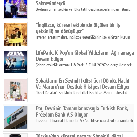
Sahnesindeydi
Bodrum'un en seçkin ve lüks tatil destinasyonlarından Titanic
Luxury Collection Bodrum, bu yıl 10. kuruluş yılını kutlarken,
yaz etkinlikleri kapsamında uluslararası yıldızları ağırlamaya
“İngilizce, küresel ekiplerde ölçülen bir iş
devam ediyor
yetkinliğine dönüşüyor”
İşveren araştırmaları, İngilizce yeterliliğinin işe girişten kurum
içi gelişime kadar daha sistemli biçimde değerlendirildiğini
gösteriyor.
LifePark, K-Pop'un Global Yıldızlarını Ağırlamaya
Devam Ediyor
Şehrin etkinlik ormanı LifePark, 5 Eylül 2026'da gerçekleşecek
K-Pop Festivali 3 ile bir kez daha İstanbul'u dünya K-Pop
haritasında önemli bir destinasyon haline getirmeye
Sokakların En Sevimli İkilisi Geri Döndü: Hachi
hazırlanıyor.
Ve Maruru'nun Dostluk Hikâyesi Devam Ediyor
"Kedi Dostlar" serisinin ikinci cildi Hachi ve Maruru, dostluk,
dayanışma ve umudun iç ısıtan hikâyesini bu kez kış
mevsiminin zorlu koşulları eşliğinde anlatıyor.
Pay Devrinin Tamamlanmasıyla Turkish Bank,
Freedom Bank A.Ş Oluyor
Freedom Finansal Hizmetler A.Ş.'de, hisse pay devri tamamlandı
ve yönetim kurulu belirlendi. Yapılan genel kurul toplantısında
Turkish Bank'ın ticaret unvanının “Freedom Bank A.Ş.” olmasına
Türkiye'den küresel pazara: ShopinX, dijital