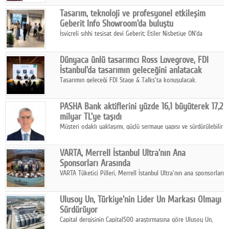
Google Plus
Tasarım, teknoloji ve profesyonel etkileşim
Geberit Info Showroom'da buluştu
© 2026 TÜM HAKLARI SAKLIDIR
İsviçreli sıhhi tesisat devi Geberit; Etiler Nisbetiye ON'da
konumlanan Info Showroom'unda Cosentino ve Smeg iş
ortaklığıyla özel bir davete ev sahipliği yaptı.
Dünyaca ünlü tasarımcı Ross Lovegrove, FDI
İstanbul'da tasarımın geleceğini anlatacak
Tasarımın geleceği FDI Stage & Talks'ta konuşulacak.
PASHA Bank aktiflerini yüzde 16,1 büyüterek 17,2
milyar TL'ye taşıdı
Müşteri odaklı yaklaşımı, güçlü sermaye yapısı ve sürdürülebilir
büyüme stratejisiyle faaliyetlerini sürdüren PASHA Bank, 2026
yılının ilk yarısında güçlü finansal performansını korudu.
VARTA, Merrell İstanbul Ultra'nın Ana
Sponsorları Arasında
VARTA Tüketici Pilleri, Merrell İstanbul Ultra'nın ana sponsorları
arasında yer alarak sporun, performansın ve aktif yaşamın
enerjisine güç katıyor.
Ulusoy Un, Türkiye'nin Lider Un Markası Olmayı
Sürdürüyor
Capital dergisinin Capital500 araştırmasına göre Ulusoy Un,
2025 yılında gerçekleştirdiği 66 milyar 937 milyon TL satış