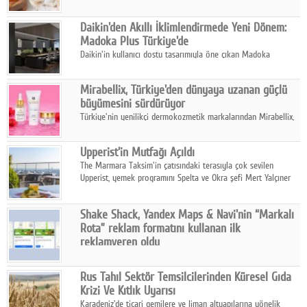
sonuçlarına göre, bal tüketicilerinin yüzde 34'ünün balı çay ve
ıhlamur gibi içeceklerde tercih ettiğini ortaya koyuyor.
Daikin'den Akıllı İklimlendirmede Yeni Dönem:
Madoka Plus Türkiye'de
Daikin'in kullanıcı dostu tasarımıyla öne çıkan Madoka
ailesinin yeni nesil teknolojilerle donatılmış son modeli VRV
kontrol ünitesi Madoka Plus Türkiye'de satışa sunuldu.
Mirabellix, Türkiye'den dünyaya uzanan güçlü
büyümesini sürdürüyor
Türkiye'nin yenilikçi dermokozmetik markalarından Mirabellix,
yüksek kalite standartlarında geliştirdiği cilt ve saç bakım
ürünleriyle hem yurt içinde hem de uluslararası pazarlarda
Upperist'in Mutfağı Açıldı
büyümesini sürdürüyor.
The Marmara Taksim'in çatısındaki terasıyla çok sevilen
Upperist, yemek programını Spelta ve Okra şefi Mert Yalçıner
ile başlatıyor.
Shake Shack, Yandex Maps & Navi'nin “Markalı
Rota” reklam formatını kullanan ilk
reklamveren oldu
Shake Shack, fiziksel restoranlarındaki ziyaretçi sayısını
artırmak amacıyla Cereyan Medya ve Yandex Ads iş birliğiyle
Rus Tahıl Sektör Temsilcilerinden Küresel Gıda
Yandex Maps & Navi'nin yeni "Markalı Rota" reklam formatını
Krizi Ve Kıtlık Uyarısı
kullanan ilk marka oldu.
Karadeniz'de ticari gemilere ve liman altyapılarına yönelik