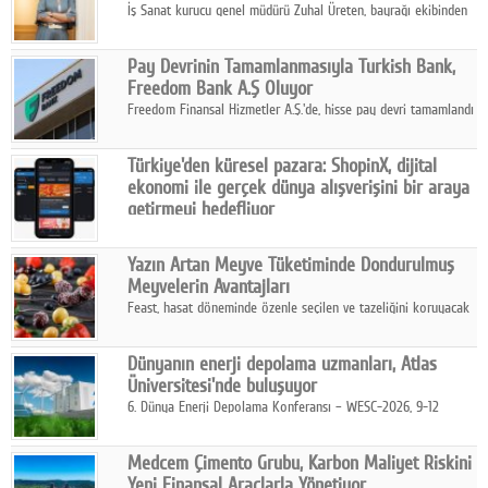
İş Sanat kurucu genel müdürü Zuhal Üreten, bayrağı ekibinden
Defne Turaç'a devretti.
Pay Devrinin Tamamlanmasıyla Turkish Bank,
Freedom Bank A.Ş Oluyor
Freedom Finansal Hizmetler A.Ş.'de, hisse pay devri tamamlandı
ve yönetim kurulu belirlendi. Yapılan genel kurul toplantısında
Turkish Bank'ın ticaret unvanının “Freedom Bank A.Ş.” olmasına
Türkiye'den küresel pazara: ShopinX, dijital
karar verildi.
ekonomi ile gerçek dünya alışverişini bir araya
getirmeyi hedefliyor
Türkiye'de geliştirilen teknoloji girişimi ShopinX, dijital
ekonomi ile gerçek dünya alışveriş deneyimi arasında köprü
Yazın Artan Meyve Tüketiminde Dondurulmuş
kurmayı hedefleyen vizyonuyla uluslararası pazarlara açılıyor.
Meyvelerin Avantajları
Feast, hasat döneminde özenle seçilen ve tazeliğini koruyacak
şekilde dondurulan meyve ürünleriyle tüketicilere dört mevsim
pratik, güvenilir ve lezzetli bir alternatif sunuyor.
Dünyanın enerji depolama uzmanları, Atlas
Üniversitesi'nde buluşuyor
6. Dünya Enerji Depolama Konferansı – WESC-2026, 9-12
Ağustos 2026 tarihleri arasında İstanbul Atlas Üniversitesi ev
sahipliğinde gerçekleştirilecek.
Medcem Çimento Grubu, Karbon Maliyet Riskini
Yeni Finansal Araçlarla Yönetiyor