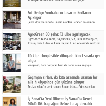
ve Heykel Müzesi'nde sanatseverlerle buluşuyor.
Art Design Sonbaharın Tasarım Kodlarını
Açıklıyor
Şehre dönüşle birlikte yaşam alanları yeniden salonların
kalbine kayarken, mobilya sektörünün öncü markası Art Design
sonbaharın tasarım kodlarını açıklıyor.
AgroGreen 80 şehir, 13 ülke ağırlayacak
AgroGreen Bursa Tarım, Hayvancılık, Süt, Sera Teknolojileri,
Tohum, Fide, Fidan ve Canlı Hayvan Fuarı öncesinde sektörün
tüm paydaşları güç birliği yaptı.
Türkiye rinoplastide dünyada ikinci sırada yer
alıyor
Rinoplasti, hem görünüm hem de nefes alma sağlığını
ilgilendiren yönüyle bu alanın en dikkat çeken başlıklarından
biri konumunda.
Geçmişin sırları, iki kıta arasında uzanan bir
aile hikâyesinde gün yüzüne çıkıyor
Seçilay Yıldız'ın yeni romanı Bayan Minty, Princeton'dan
Büyükada'ya, 1960'ların Adana'sından günümüze uzanan çok
katmanlı bir aile hikâyesi anlatıyor.
İş Sanat'ta Yeni Dönem: İş Sanat'ta Genel
Müdürlük bayrağını Defne Turaç devraldı