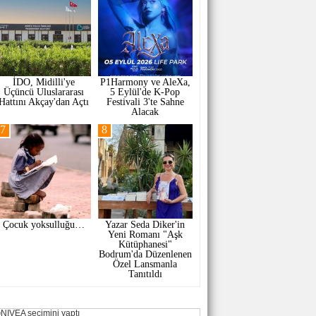
İDO, Midilli'ye
P1Harmony ve AleXa,
Üçüncü Uluslararası
5 Eylül'de K-Pop
Hattını Akçay'dan Açtı
Festivali 3'te Sahne
Alacak
7
8
Çocuk yoksulluğu…
Yazar Seda Diker'in
Yeni Romanı "Aşk
Kütüphanesi"
Bodrum'da Düzenlenen
Özel Lansmanla
Tanıtıldı