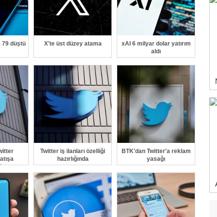
e 79 düştü
X'te üst düzey atama
xAI 6 milyar dolar yatırım
aldı
itter
Twitter iş ilanları özelliği
BTK'dan Twitter'a reklam
satışa
hazırlığında
yasağı
ak