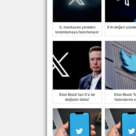
X, markasını yeniden
X'in değeri yüzd
tanımlamaya hazırlanıyor
Elon Musk'tan X'e bir
Elon Musk Tw
değişim daha!
hatıralarını 
çıkarac