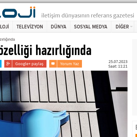
iletişim dünyasının referans gazetesi
LOJİ
TELEVİZYON
DÜNYA
SOSYAL MEDYA
DİĞER
zırlığında
 özelliği hazırlığında
25.07.2023
Google+ paylaş
Yorum Yaz
Saat: 11:21