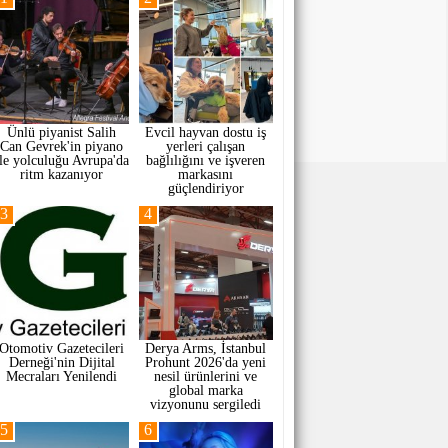
Ünlü piyanist Salih
Evcil hayvan dostu iş
Can Gevrek'in piyano
yerleri çalışan
ile yolculuğu Avrupa'da
bağlılığını ve işveren
ritm kazanıyor
markasını
güçlendiriyor
3
4
Otomotiv Gazetecileri
Derya Arms, İstanbul
Derneği'nin Dijital
Prohunt 2026'da yeni
Mecraları Yenilendi
nesil ürünlerini ve
global marka
vizyonunu sergiledi
5
6