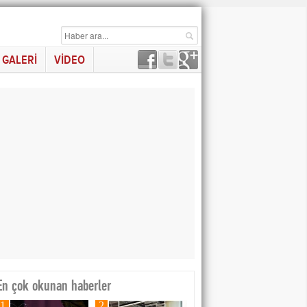
GALERİ
VİDEO
En çok okunan haberler
1
2