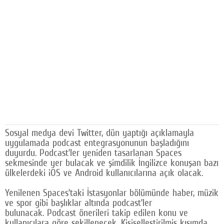
Facebook
Diziler
Karikatür
Youtube
Polemik
Reklam
Sosyal medya devi Twitter, dün yaptığı açıklamayla
Yazarlar
uygulamada podcast entegrasyonunun başladığını
duyurdu. Podcast’ler yeniden tasarlanan Spaces
Künye
sekmesinde yer bulacak ve şimdilik İngilizce konuşan bazı
ülkelerdeki iOS ve Android kullanıcılarına açık olacak.
SOSYAL MEDYA
Yenilenen Spaces’taki İstasyonlar bölümünde haber, müzik
Facebook
ve spor gibi başlıklar altında podcast’ler
bulunacak. Podcast önerileri takip edilen konu ve
Twitter
kullanıcılara göre şekillenecek. Kişiselleştirilmiş kısımda