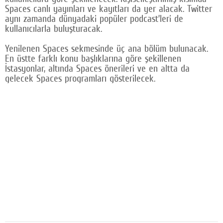
Spaces canlı yayınları ve kayıtları da yer alacak. Twitter
Google Plus
aynı zamanda dünyadaki popüler podcast’leri de
kullanıcılarla buluşturacak.
© 2026 TÜM HAKLARI SAKLIDIR
Yenilenen Spaces sekmesinde üç ana bölüm bulunacak.
En üstte farklı konu başlıklarına göre şekillenen
İstasyonlar, altında Spaces önerileri ve en altta da
gelecek Spaces programları gösterilecek.