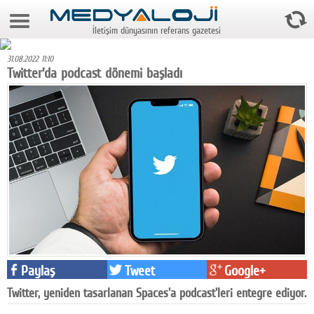
9 Ağustos 2026 12:33:59
İletişim dünyasının referans gazetesi
Anasayfa
31.08.2022 11:10
Foto Galeri
Twitter'da podcast dönemi başladı
Video Galeri
Gazeteler
Medya
Reyting-tiraj
Teknoloji
Televizyon
Paylaş
Tweet
Google+
Dünya
Twitter, yeniden tasarlanan Spaces'a podcast'leri entegre ediyor.
Pr