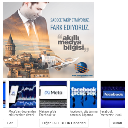
Meta'dan depremden
Metaverse'de
Facebook, yüz tanıma
Facebook,
etkilenenlere destek
Facebook ve
sistemini kapatma
'metaverse' isimli
Microsoft ortaklığı
kararı aldı!
büyük yatırımını
tanıttı.
Geri
Diğer FACEBOOK Haberleri
Yukarı