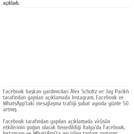
açıkladı.
Facebook
Diziler
Karikatür
Youtube
Polemik
Reklam
Yazarlar
Facebook başkan yardımcıları Alex Schultz ve Jay Parikh
Künye
tarafından yapılan açıklamada Instagram, Facebook ve
WhatsApp'taki mesajlaşma trafiği şubat ayında yüzde 50
SOSYAL MEDYA
artmış.
Facebook
Facebook tarafından yapılan açıklamada virüsün
etkilerinin yoğun olarak hissedildiği İtalya'da Facebook,
Twitter
Instagram ve WhatsApp'ta geçirilen toplam zamanın