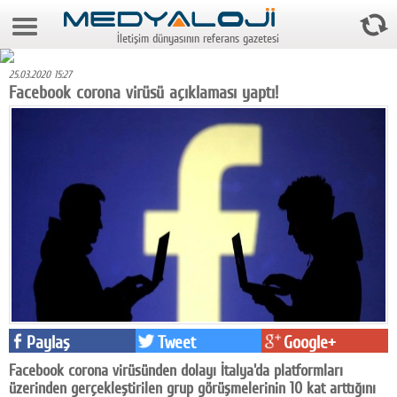
7 Ağustos 2026 9:27:30
İletişim dünyasının referans gazetesi
Anasayfa
25.03.2020 15:27
Foto Galeri
Facebook corona virüsü açıklaması yaptı!
Video Galeri
Gazeteler
Medya
Reyting-tiraj
Teknoloji
Televizyon
Paylaş
Tweet
Google+
Dünya
Facebook corona virüsünden dolayı İtalya'da platformları
Pr
üzerinden gerçekleştirilen grup görüşmelerinin 10 kat arttığını