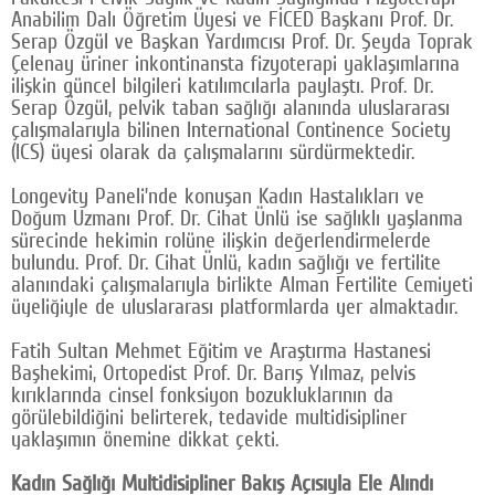
Anabilim Dalı Öğretim Üyesi ve FİCED Başkanı Prof. Dr.
Serap Özgül ve Başkan Yardımcısı Prof. Dr. Şeyda Toprak
Çelenay üriner inkontinansta fizyoterapi yaklaşımlarına
ilişkin güncel bilgileri katılımcılarla paylaştı. Prof. Dr.
Serap Özgül, pelvik taban sağlığı alanında uluslararası
çalışmalarıyla bilinen International Continence Society
(ICS) üyesi olarak da çalışmalarını sürdürmektedir.
Longevity Paneli’nde konuşan Kadın Hastalıkları ve
Doğum Uzmanı Prof. Dr. Cihat Ünlü ise sağlıklı yaşlanma
sürecinde hekimin rolüne ilişkin değerlendirmelerde
bulundu. Prof. Dr. Cihat Ünlü, kadın sağlığı ve fertilite
alanındaki çalışmalarıyla birlikte Alman Fertilite Cemiyeti
üyeliğiyle de uluslararası platformlarda yer almaktadır.
Fatih Sultan Mehmet Eğitim ve Araştırma Hastanesi
Başhekimi, Ortopedist Prof. Dr. Barış Yılmaz, pelvis
kırıklarında cinsel fonksiyon bozukluklarının da
görülebildiğini belirterek, tedavide multidisipliner
yaklaşımın önemine dikkat çekti.
Kadın Sağlığı Multidisipliner Bakış Açısıyla Ele Alındı