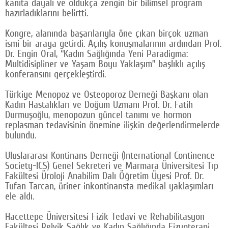
kanıta dayalı ve oldukça zengin bir bilimsel program
hazırladıklarını belirtti.
Kongre, alanında başarılarıyla öne çıkan birçok uzman
ismi bir araya getirdi. Açılış konuşmalarının ardından Prof.
Dr. Engin Oral, “Kadın Sağlığında Yeni Paradigma:
Multidisipliner ve Yaşam Boyu Yaklaşım” başlıklı açılış
konferansını gerçekleştirdi.
Türkiye Menopoz ve Osteoporoz Derneği Başkanı olan
Kadın Hastalıkları ve Doğum Uzmanı Prof. Dr. Fatih
Durmuşoğlu, menopozun güncel tanımı ve hormon
replasman tedavisinin önemine ilişkin değerlendirmelerde
bulundu.
Uluslararası Kontinans Derneği (International Continence
Society-ICS) Genel Sekreteri ve Marmara Üniversitesi Tıp
Fakültesi Üroloji Anabilim Dalı Öğretim Üyesi Prof. Dr.
Tufan Tarcan, üriner inkontinansta medikal yaklaşımları
ele aldı.
Hacettepe Üniversitesi Fizik Tedavi ve Rehabilitasyon
Fakültesi Pelvik Sağlık ve Kadın Sağlığında Fizyoterapi