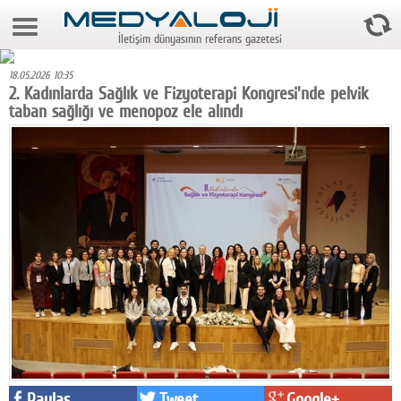
6 Ağustos 2026 11:48:05
İletişim dünyasının referans gazetesi
Anasayfa
18.05.2026 10:35
Foto Galeri
2. Kadınlarda Sağlık ve Fizyoterapi Kongresi'nde pelvik
taban sağlığı ve menopoz ele alındı
Video Galeri
Gazeteler
Medya
Reyting-tiraj
Teknoloji
Televizyon
Dünya
Pr
Paylaş
Tweet
Google+