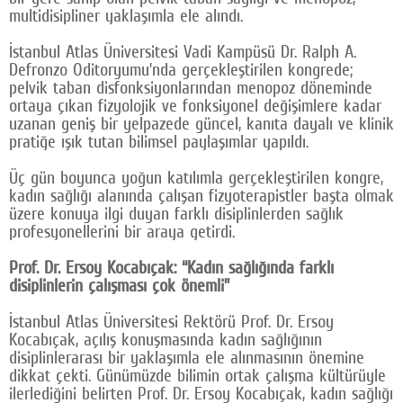
multidisipliner yaklaşımla ele alındı.
Google Plus
İstanbul Atlas Üniversitesi Vadi Kampüsü Dr. Ralph A.
© 2026 TÜM HAKLARI SAKLIDIR
Defronzo Oditoryumu’nda gerçekleştirilen kongrede;
pelvik taban disfonksiyonlarından menopoz döneminde
ortaya çıkan fizyolojik ve fonksiyonel değişimlere kadar
uzanan geniş bir yelpazede güncel, kanıta dayalı ve klinik
pratiğe ışık tutan bilimsel paylaşımlar yapıldı.
Üç gün boyunca yoğun katılımla gerçekleştirilen kongre,
kadın sağlığı alanında çalışan fizyoterapistler başta olmak
üzere konuya ilgi duyan farklı disiplinlerden sağlık
profesyonellerini bir araya getirdi.
Prof. Dr. Ersoy Kocabıçak: “Kadın sağlığında farklı
disiplinlerin çalışması çok önemli”
İstanbul Atlas Üniversitesi Rektörü Prof. Dr. Ersoy
Kocabıçak, açılış konuşmasında kadın sağlığının
disiplinlerarası bir yaklaşımla ele alınmasının önemine
dikkat çekti. Günümüzde bilimin ortak çalışma kültürüyle
ilerlediğini belirten Prof. Dr. Ersoy Kocabıçak, kadın sağlığı