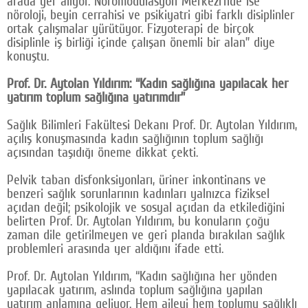
arada yer alıyor. Nöromodülasyon Merkezi’nde ise
nöroloji, beyin cerrahisi ve psikiyatri gibi farklı disiplinler
ortak çalışmalar yürütüyor. Fizyoterapi de birçok
disiplinle iş birliği içinde çalışan önemli bir alan” diye
konuştu.
Prof. Dr. Aytolan Yıldırım: “Kadın sağlığına yapılacak her
yatırım toplum sağlığına yatırımdır”
Sağlık Bilimleri Fakültesi Dekanı Prof. Dr. Aytolan Yıldırım,
açılış konuşmasında kadın sağlığının toplum sağlığı
açısından taşıdığı öneme dikkat çekti.
Pelvik taban disfonksiyonları, üriner inkontinans ve
benzeri sağlık sorunlarının kadınları yalnızca fiziksel
açıdan değil; psikolojik ve sosyal açıdan da etkilediğini
belirten Prof. Dr. Aytolan Yıldırım, bu konuların çoğu
zaman dile getirilmeyen ve geri planda bırakılan sağlık
problemleri arasında yer aldığını ifade etti.
Prof. Dr. Aytolan Yıldırım, “Kadın sağlığına her yönden
yapılacak yatırım, aslında toplum sağlığına yapılan
yatırım anlamına geliyor. Hem aileyi hem toplumu sağlıklı