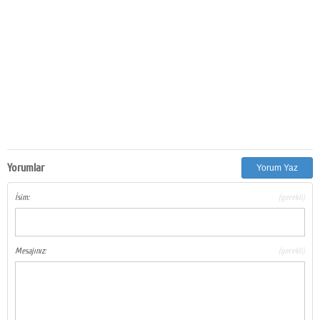
Yorumlar
Yorum Yaz
İsim:
(gerekli)
Mesajınız:
(gerekli)