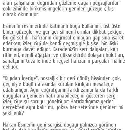
alan çalışmalar, doğrudan gözleme dayalı peyzajlardan
çok, zihinde birikmiş imgelerin yeniden yüzeye çıkışı
olarak okunuyor.
Esmer’in resimlerinde katmanlı boya kullanımı, üst üste
binen yüzeyler ve yer yer silinen formlar dikkat çekiyor.
Bu görsel dil, hafızanın doğrusal olmayan yapısına işaret
ederken; izleyiciyi de kendi geçmişiyle kişisel bir ilişki
kurmaya davet ediyor. Karadeniz’in sert dalgaları, kıyı
ritimleri, nemli ağaçları ve yükseklerde dolaşan bulutları,
sanatçının tuvallerinde bireysel hafızanın parçaları hâline
geliyor.
“Kıyıdan İçeriye”, nostaljik bir geri dönüş hissinden çok,
geçmişle bugün arasında kurulan kırılgan mesafeye
odaklanıyor. Aynı coğrafyanın farklı zamanlarda farklı
duygularla yeniden hatırlanabileceğini gösteren sergi,
izleyiciye şu soruyu yöneltiyor: Hatırladığımız yerler
gerçekten aynı kalır mı, yoksa her seferinde yeniden mi
şekillenir?
Hakan Esmer’in yeni sergisi, doğayı yalnızca görünen