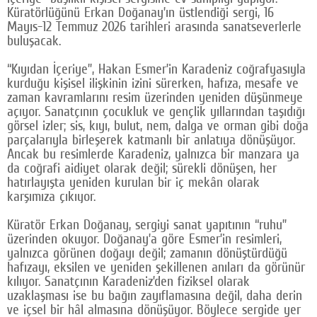
Küratörlüğünü Erkan Doğanay’ın üstlendiği sergi, 16
Google Plus
Mayıs-12 Temmuz 2026 tarihleri arasında sanatseverlerle
buluşacak.
© 2026 TÜM HAKLARI SAKLIDIR
“Kıyıdan İçeriye”, Hakan Esmer’in Karadeniz coğrafyasıyla
kurduğu kişisel ilişkinin izini sürerken, hafıza, mesafe ve
zaman kavramlarını resim üzerinden yeniden düşünmeye
açıyor. Sanatçının çocukluk ve gençlik yıllarından taşıdığı
görsel izler; sis, kıyı, bulut, nem, dalga ve orman gibi doğa
parçalarıyla birleşerek katmanlı bir anlatıya dönüşüyor.
Ancak bu resimlerde Karadeniz, yalnızca bir manzara ya
da coğrafi aidiyet olarak değil; sürekli dönüşen, her
hatırlayışta yeniden kurulan bir iç mekân olarak
karşımıza çıkıyor.
Küratör Erkan Doğanay, sergiyi sanat yapıtının “ruhu”
üzerinden okuyor. Doğanay’a göre Esmer’in resimleri,
yalnızca görünen doğayı değil; zamanın dönüştürdüğü
hafızayı, eksilen ve yeniden şekillenen anıları da görünür
kılıyor. Sanatçının Karadeniz’den fiziksel olarak
uzaklaşması ise bu bağın zayıflamasına değil, daha derin
ve içsel bir hâl almasına dönüşüyor. Böylece sergide yer