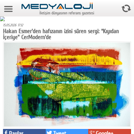
9 Ağustos 2026 16:51:33
İletişim dünyasının referans gazetesi
Anasayfa
15.05.2026 17:12
Foto Galeri
Hakan Esmer'den hafızanın izini süren sergi: “Kıyıdan
İçeriye” CerModern'de
Video Galeri
Gazeteler
Medya
Reyting-tiraj
Teknoloji
Televizyon
Dünya
Pr
Paylaş
Tweet
Google+