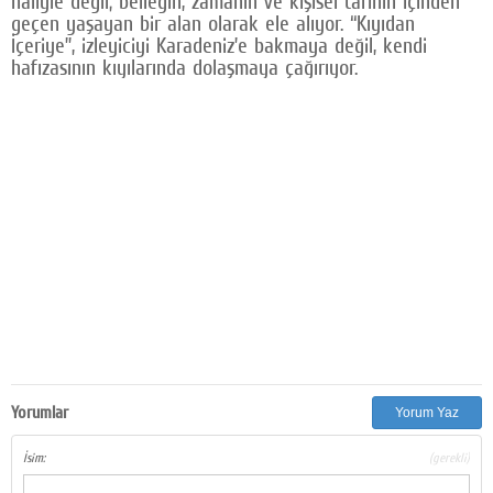
haliyle değil; belleğin, zamanın ve kişisel tarihin içinden
geçen yaşayan bir alan olarak ele alıyor. “Kıyıdan
İçeriye”, izleyiciyi Karadeniz’e bakmaya değil, kendi
hafızasının kıyılarında dolaşmaya çağırıyor.
Yorumlar
Yorum Yaz
İsim:
(gerekli)