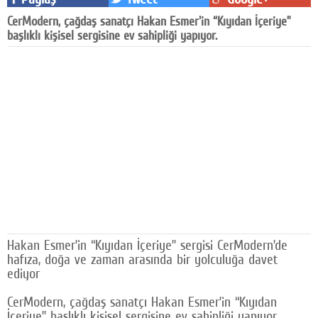
Facebook
CerModern, çağdaş sanatçı Hakan Esmer'in “Kıyıdan İçeriye”
başlıklı kişisel sergisine ev sahipliği yapıyor.
Diziler
Karikatür
Youtube
Polemik
Reklam
Yazarlar
Künye
Hakan Esmer’in “Kıyıdan İçeriye” sergisi CerModern’de
SOSYAL MEDYA
hafıza, doğa ve zaman arasında bir yolculuğa davet
ediyor
Facebook
CerModern, çağdaş sanatçı Hakan Esmer’in “Kıyıdan
Twitter
İçeriye” başlıklı kişisel sergisine ev sahipliği yapıyor.