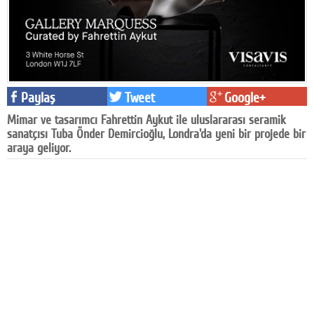
Facebook
Diziler
Karikatür
Paylaş
Tweet
Google+
Youtube
Mimar ve tasarımcı Fahrettin Aykut ile uluslararası seramik
sanatçısı Tuba Önder Demircioğlu, Londra'da yeni bir projede bir
Polemik
araya geliyor.
Reklam
Yazarlar
Künye
SOSYAL MEDYA
Facebook
Twitter