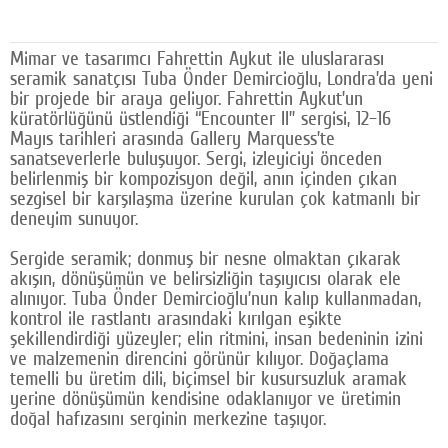
Google Plus
Mimar ve tasarımcı Fahrettin Aykut ile uluslararası
© 2026 TÜM HAKLARI SAKLIDIR
seramik sanatçısı Tuba Önder Demircioğlu, Londra’da yeni
bir projede bir araya geliyor. Fahrettin Aykut’un
küratörlüğünü üstlendiği “Encounter II” sergisi, 12–16
Mayıs tarihleri arasında Gallery Marquess’te
sanatseverlerle buluşuyor. Sergi, izleyiciyi önceden
belirlenmiş bir kompozisyon değil, anın içinden çıkan
sezgisel bir karşılaşma üzerine kurulan çok katmanlı bir
deneyim sunuyor.
Sergide seramik; donmuş bir nesne olmaktan çıkarak
akışın, dönüşümün ve belirsizliğin taşıyıcısı olarak ele
alınıyor. Tuba Önder Demircioğlu’nun kalıp kullanmadan,
kontrol ile rastlantı arasındaki kırılgan eşikte
şekillendirdiği yüzeyler; elin ritmini, insan bedeninin izini
ve malzemenin direncini görünür kılıyor. Doğaçlama
temelli bu üretim dili, biçimsel bir kusursuzluk aramak
yerine dönüşümün kendisine odaklanıyor ve üretimin
doğal hafızasını serginin merkezine taşıyor.