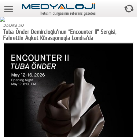
6 Ağustos 2026 5:55:01
İletişim dünyasının referans gazetesi
Anasayfa
12.05.2026 11:32
Foto Galeri
Tuba Önder Demircioğlu'nun “Encounter II” Sergisi,
Fahrettin Aykut Kürasyonuyla Londra'da
Video Galeri
Gazeteler
Medya
Reyting-tiraj
Teknoloji
Televizyon
Dünya
Pr