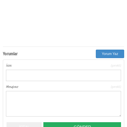
Yorumlar
Yorum Yaz
İsim:
(gerekli)
Mesajınız:
(gerekli)