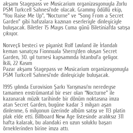
akşamı Stagepass ve Musicarium organizasyonuyla Zorlu
Google Plus
PSM Turkcell Sahnesi’nde olacak. Grammy ödüllü ekip,
“You Raise Me Up”, “Nocturne” ve “Song From a Secret
© 2026 TÜM HAKLARI SAKLIDIR
Garden” gibi hafızalara kazınan eserleriyle dinleyiciyle
buluşacak. Biletler 15 Mayıs Cuma günü Biletinial’da satışa
çıkıyor.
Norveçli besteci ve piyanist Rolf Løvland ile İrlandalı
keman sanatçısı Fionnuala Sherry’den oluşan Secret
Garden, 30. yıl turnesi kapsamında İstanbul’a geliyor.
İkili, 22 Kasım
Pazar akşamı Stagepass ve Musicarium organizasyonuyla Z
PSM Turkcell Sahnesi’nde dinleyiciyle buluşacak.
1995 yılında Eurovision Şarkı Yarışması’nı neredeyse
tamamen enstrümantal bir eser olan “Nocturne” ile
kazanarak müzik tarihinde bir dönüm noktasına imza
atan Secret Garden, bugüne kadar 3 milyarı aşan
dinlenme, 6 milyonun üzerinde albüm satışı ve 113 platin
plak elde etti. Billboard New Age listesinde aralıksız 311
hafta kalarak, bu alandaki en uzun soluklu başarı
örneklerinden birine imza attı.