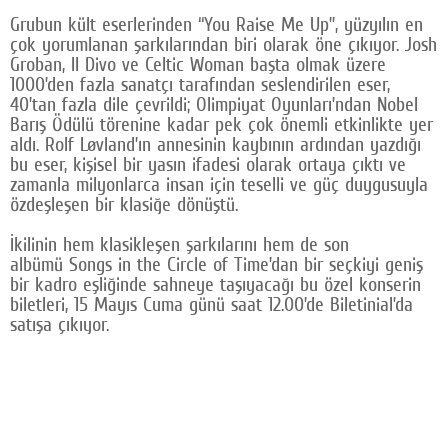
Grubun kült eserlerinden “You Raise Me Up”, yüzyılın en
çok yorumlanan şarkılarından biri olarak öne çıkıyor. Josh
Groban, Il Divo ve Celtic Woman başta olmak üzere
1000’den fazla sanatçı tarafından seslendirilen eser,
40’tan fazla dile çevrildi; Olimpiyat Oyunları’ndan Nobel
Barış Ödülü törenine kadar pek çok önemli etkinlikte yer
aldı. Rolf Løvland’ın annesinin kaybının ardından yazdığı
bu eser, kişisel bir yasın ifadesi olarak ortaya çıktı ve
zamanla milyonlarca insan için teselli ve güç duygusuyla
özdeşleşen bir klasiğe dönüştü.
İkilinin hem klasikleşen şarkılarını hem de son
albümü Songs in the Circle of Time’dan bir seçkiyi geniş
bir kadro eşliğinde sahneye taşıyacağı bu özel konserin
biletleri, 15 Mayıs Cuma günü saat 12.00’de Biletinial’da
satışa çıkıyor.