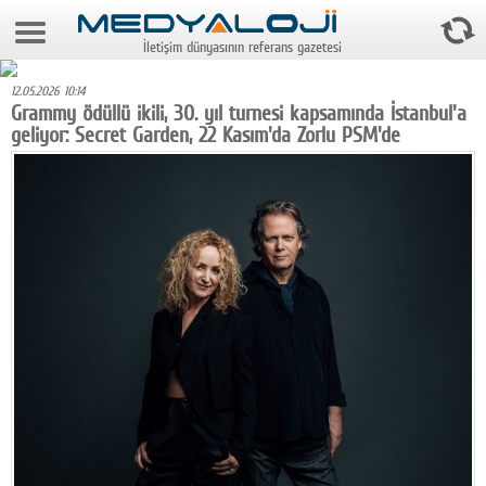
9 Ağustos 2026 16:16:48
İletişim dünyasının referans gazetesi
Anasayfa
12.05.2026 10:14
Foto Galeri
Grammy ödüllü ikili, 30. yıl turnesi kapsamında İstanbul'a
geliyor: Secret Garden, 22 Kasım'da Zorlu PSM'de
Video Galeri
Gazeteler
Medya
Reyting-tiraj
Teknoloji
Televizyon
Dünya
Pr