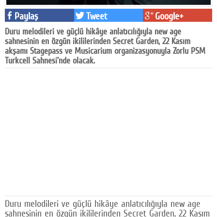
Facebook
Paylaş
Tweet
Google+
Duru melodileri ve güçlü hikâye anlatıcılığıyla new age
Diziler
sahnesinin en özgün ikililerinden Secret Garden, 22 Kasım
akşamı Stagepass ve Musicarium organizasyonuyla Zorlu PSM
Karikatür
Turkcell Sahnesi'nde olacak.
Youtube
Polemik
Reklam
Yazarlar
Künye
SOSYAL MEDYA
Facebook
Duru melodileri ve güçlü hikâye anlatıcılığıyla new age
Twitter
sahnesinin en özgün ikililerinden Secret Garden, 22 Kasım