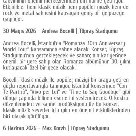
takviminin önemli merkezlerinden biri haline getiriyor.
Etkinlikler hem klasik müzik hem popüler müzik hem de
Google Plus
rock ve metal sahnesini kapsayan geniş bir yelpazeye
yayılıyor.
© 2026 TÜM HAKLARI SAKLIDIR
30 Mayıs 2026 – Andrea Bocelli | Tüpraş Stadyumu
Andrea Bocelli, İstanbul’da “Romanza 30th Anniversary
World Tour” kapsamında sahne alacak. Konser, Tüpraş
Stadyumu’nda gerçekleşecek ve sanatçının kariyerinde
önemli bir yere sahip olan Romanza albümünün 30. yılını
kutlayacak özel bir gece olacak.
Bocelli, klasik müzik ile popüler müziği bir araya getiren
güçlü repertuvarıyla tanınıyor. İstanbul konserinde “Con
Te Partirò”, “Vivo per Lei” ve “Time to Say Goodbye” gibi
dünya çapında bilinen eserlerini seslendirecek. Orkestra
düzenlemeleri ve sahne prodüksiyonu ile bu konser,
klasik müzik severler için yılın en önemli etkinliklerinden
biri olarak görülüyor.
6 Haziran 2026 – Max Korzh | Tüpraş Stadyumu