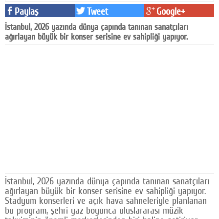
Paylaş
Tweet
Google+
Facebook
İstanbul, 2026 yazında dünya çapında tanınan sanatçıları
Diziler
ağırlayan büyük bir konser serisine ev sahipliği yapıyor.
Karikatür
Youtube
Polemik
Reklam
Yazarlar
Künye
SOSYAL MEDYA
İstanbul, 2026 yazında dünya çapında tanınan sanatçıları
ağırlayan büyük bir konser serisine ev sahipliği yapıyor.
Facebook
Stadyum konserleri ve açık hava sahneleriyle planlanan
bu program, şehri yaz boyunca uluslararası müzik
Twitter