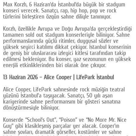
Max Korzh, 6 Haziran’da İstanbul’da büyük bir stadyum
konseri verecek. Sanatçı, rap, hip hop, pop ve rock
türlerini birleştiren özgün sahne diliyle tanınıyor.
Korzh, özellikle Avrupa ve Doğu Avrupa’da gerçekleştirdiği
tamamen sold out stadyum konserleriyle biliniyor. Sahne
performanslarında güçlü ritimler, duygusal sözler ve
yüksek seyirci katılımı dikkat çekiyor. İstanbul konserinin
de geniş bir uluslararası izleyici kitlesi tarafından takip
edilmesi bekleniyor. Bu konser, yaz sezonunun en yüksek
enerjili etkinliklerinden biri olarak öne çıkıyor.
13 Haziran 2026 – Alice Cooper | LifePark İstanbul
Alice Cooper, LifePark sahnesinde rock müziğin teatral
yüzünü İstanbul’a taşıyacak. Sanatçı, 50 yılı aşan
kariyerinde sahne performansını bir gösteri sanatına
dönüştürmesiyle biliniyor.
Konserde “School’s Out”, “Poison” ve “No More Mr. Nice
Guy” gibi klasikleşmiş parçalar yer alacak. Cooper’ın
sahne şovları, dramatik görseller, kostümler ve sahne