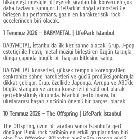
hikâyeleştirmesiyle birleşerek sıradan bir konserden çok
daha fazlasını sunuyor. LifePark’ın doğal atmosferi ile
birleşen bu performans, yazın en karakteristik rock
gecelerinden biri olacak.
1 Temmuz 2026 – BABYMETAL | LifePark İstanbul
BABYMETAL, İstanbul’da ilk kez sahne alacak. Grup, J-pop
estetiği ile heavy metal müziği birleştiren özgün tarzıyla
dünya çapında büyük bir hayran kitlesine sahip.
BABYMETAL konserleri, yüksek tempolu koreografiler,
senkronize sahne hareketleri ve güçlü prodüksiyonlarıyla
dikkat çekiyor. Grup, özellikle Japonya, Avrupa ve ABD’de
büyük stadyum ve arena konserlerini sold out olarak
gerçekleştirmiş durumda. İstanbul performansı, bu
uluslararası başarı zincirinin önemli bir parçası olacak.
10 Temmuz 2026 – The Offspring | LifePark İstanbul
The Offspring, uzun bir aradan sonra İstanbul’a geri
dönüyor. Punk rock tarihinin en etkili gruplarından biri
olan The Offspring, 90’lardan günümüze uzanan güçlü