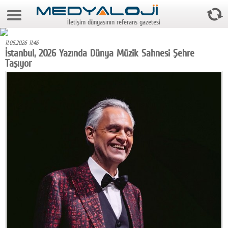
9 Ağustos 2026 5:54:22
İletişim dünyasının referans gazetesi
Anasayfa
11.05.2026 11:46
Foto Galeri
İstanbul, 2026 Yazında Dünya Müzik Sahnesi Şehre
Taşıyor
Video Galeri
Gazeteler
Medya
Reyting-tiraj
Teknoloji
Televizyon
Dünya
Pr