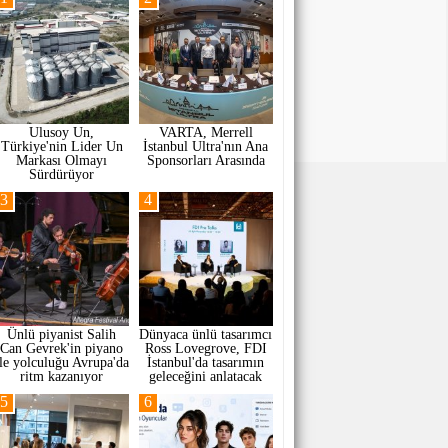
Ulusoy Un,
VARTA, Merrell
Türkiye'nin Lider Un
İstanbul Ultra'nın Ana
Markası Olmayı
Sponsorları Arasında
Sürdürüyor
3
4
Ünlü piyanist Salih
Dünyaca ünlü tasarımcı
Can Gevrek'in piyano
Ross Lovegrove, FDI
ile yolculuğu Avrupa'da
İstanbul'da tasarımın
ritm kazanıyor
geleceğini anlatacak
5
6