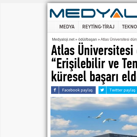
MEDYA
REYTİNG-TİRAJ
TEKNO
Medyaloji.net
»
ödül/başarı
» Atlas Üniversitesi düny
Atlas Üniversitesi
“Erişilebilir ve Te
küresel başarı eld
Facebook paylaş
Twitter paylaş