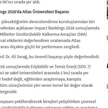
96’ncı sırada yer aldı.
gs 2026’da Atlas Üniversitesi Başarısı
ın yükseköğretim derecelendirme kuruluşlarından biri
arafından açıklanan Impact Rankings 2026 sonuçlarında
 Milletler Sürdürülebilir Kalkınma Amaçları (SKA)
al etkilerini değerlendiren sıralamada Atlas
rarası ölçekte güçlü bir performans sergiledi.
of. Dr. Ali Sınağ, bu önemli başarıyı şöyle değerlendirdi:
6 sonuçlarında Erişilebilir ve Temiz Enerji (SDG 7)
i ve vakıf üniversiteleri arasında 1’inci sırada yer
bir hedef değil, eğitimden araştırmaya, kampüs
üm süreçlerimize yön veren temel bir değer olarak
ergesidir.
nyasını şekillendirecek bireyleri yetiştirirken çevresel
e sürdürülebilir kalkınma anlayışını eğitim ve araştırma