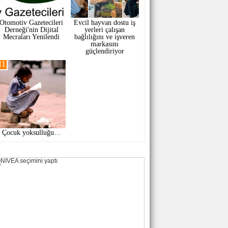
Otomotiv Gazetecileri
Evcil hayvan dostu iş
Derneği'nin Dijital
yerleri çalışan
Mecraları Yenilendi
bağlılığını ve işveren
markasını
güçlendiriyor
11
Çocuk yoksulluğu…