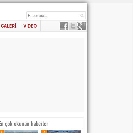
GALERİ
VİDEO
En çok okunan haberler
1
2