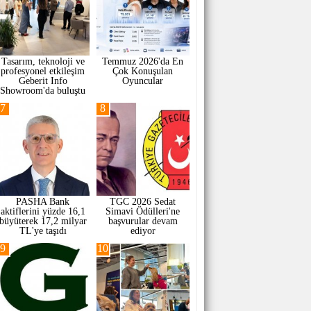
Tasarım, teknoloji ve
Temmuz 2026'da En
profesyonel etkileşim
Çok Konuşulan
Geberit Info
Oyuncular
Showroom'da buluştu
7
8
PASHA Bank
TGC 2026 Sedat
aktiflerini yüzde 16,1
Simavi Ödülleri'ne
büyüterek 17,2 milyar
başvurular devam
TL'ye taşıdı
ediyor
9
10