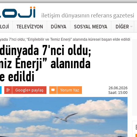
iletişim dünyasının referans gazetesi
LOJİ
TELEVİZYON
DÜNYA
SOSYAL MEDYA
DİĞER
ada 7'nci oldu; “Erişilebilir ve Temiz Enerji” alanında küresel başarı elde edildi
 dünyada 7'nci oldu;
miz Enerji” alanında
e edildi
26.06.2026
Google+ paylaş
Yorum Yaz
Saat: 15:00