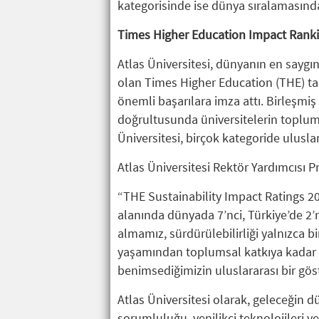
kategorisinde ise dünya sıralamasında 
Times Higher Education Impact Rankin
Atlas Üniversitesi, dünyanın en sayg
olan Times Higher Education (THE) t
önemli başarılara imza attı. Birleşmiş
doğrultusunda üniversitelerin toplums
Üniversitesi, birçok kategoride ulusla
Atlas Üniversitesi Rektör Yardımcısı Pr
“THE Sustainability Impact Ratings 202
alanında dünyada 7’nci, Türkiye’de 2’nc
almamız, sürdürülebilirliği yalnızca 
yaşamından toplumsal katkıya kadar t
benimsediğimizin uluslararası bir göst
Atlas Üniversitesi olarak, geleceğin dü
sorumluluğu, yenilikçi teknolojileri v