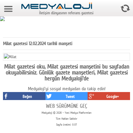
8 Ağustos 2026 5:10:19
İletişim dünyasının referans gazetesi
Anasayfa
Foto Galeri
Video Galeri
Milat gazetesi 12.02.2024 tarihli manşeti
Gazeteler
Medya
Milat gazetesi oku, Milat gazetesi manşetini bu sayfadan
okuyabilirsiniz. Günlük gazete manşetleri, Milat gazetesi
Reyting-tiraj
hergün Medyaloji'de
Medyaloji'yi sosyal medyadan da takip edin!
Teknoloji
Beğen
Tweet
Google+
Televizyon
WEB SÜRÜMÜNE GEÇ
Medyaloji © 2026 - Yeni Medya Platformları
Dünya
Tüm Hakları Saklıdır
Sayfa üretimi: 0.07
Pr