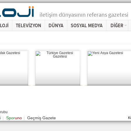
iletişim dünyasının referans gazetesi
LOJİ
TELEVİZYON
DÜNYA
SOSYAL MEDYA
DİĞER
Grubu
i
Spor
uno
Geçmiş Gazete
K
|
|