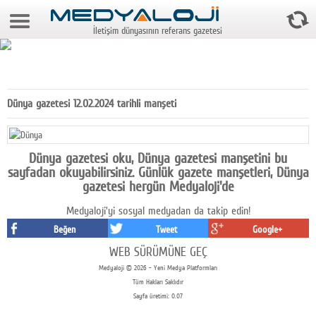
9 Ağustos 2026 8:20:44
İletişim dünyasının referans gazetesi
Anasayfa
Foto Galeri
Video Galeri
Dünya gazetesi 12.02.2024 tarihli manşeti
Gazeteler
Medya
Dünya gazetesi oku, Dünya gazetesi manşetini bu
sayfadan okuyabilirsiniz. Günlük gazete manşetleri, Dünya
Reyting-tiraj
gazetesi hergün Medyaloji'de
Medyaloji'yi sosyal medyadan da takip edin!
Teknoloji
Beğen
Tweet
Google+
Televizyon
WEB SÜRÜMÜNE GEÇ
Medyaloji © 2026 - Yeni Medya Platformları
Dünya
Tüm Hakları Saklıdır
Sayfa üretimi: 0.07
Pr