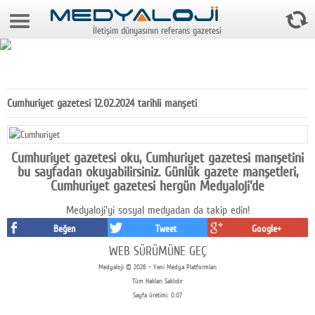
8 Ağustos 2026 23:14:38
İletişim dünyasının referans gazetesi
Anasayfa
Foto Galeri
Video Galeri
Cumhuriyet gazetesi 12.02.2024 tarihli manşeti
Gazeteler
Medya
Cumhuriyet gazetesi oku, Cumhuriyet gazetesi manşetini
bu sayfadan okuyabilirsiniz. Günlük gazete manşetleri,
Reyting-tiraj
Cumhuriyet gazetesi hergün Medyaloji'de
Medyaloji'yi sosyal medyadan da takip edin!
Teknoloji
Beğen
Tweet
Google+
Televizyon
WEB SÜRÜMÜNE GEÇ
Medyaloji © 2026 - Yeni Medya Platformları
Dünya
Tüm Hakları Saklıdır
Sayfa üretimi: 0.07
Pr