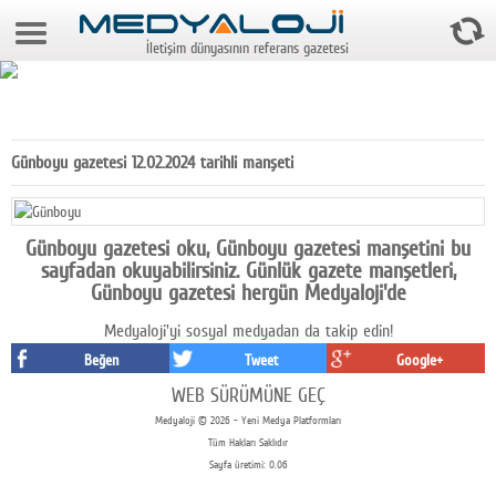
10 Ağustos 2026 14:50:24
İletişim dünyasının referans gazetesi
Anasayfa
Foto Galeri
Video Galeri
Günboyu gazetesi 12.02.2024 tarihli manşeti
Gazeteler
Medya
Günboyu gazetesi oku, Günboyu gazetesi manşetini bu
sayfadan okuyabilirsiniz. Günlük gazete manşetleri,
Reyting-tiraj
Günboyu gazetesi hergün Medyaloji'de
Medyaloji'yi sosyal medyadan da takip edin!
Teknoloji
Beğen
Tweet
Google+
Televizyon
WEB SÜRÜMÜNE GEÇ
Medyaloji © 2026 - Yeni Medya Platformları
Dünya
Tüm Hakları Saklıdır
Sayfa üretimi: 0.06
Pr