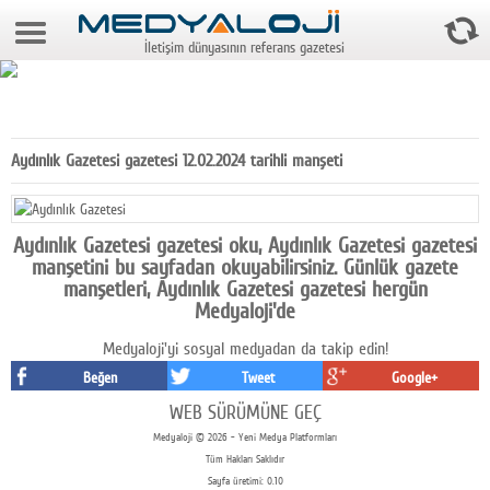
10 Ağustos 2026 11:30:31
İletişim dünyasının referans gazetesi
Anasayfa
Foto Galeri
Video Galeri
Aydınlık Gazetesi gazetesi 12.02.2024 tarihli manşeti
Gazeteler
Medya
Aydınlık Gazetesi gazetesi oku, Aydınlık Gazetesi gazetesi
manşetini bu sayfadan okuyabilirsiniz. Günlük gazete
Reyting-tiraj
manşetleri, Aydınlık Gazetesi gazetesi hergün
Medyaloji'de
Teknoloji
Medyaloji'yi sosyal medyadan da takip edin!
Televizyon
Beğen
Tweet
Google+
WEB SÜRÜMÜNE GEÇ
Dünya
Medyaloji © 2026 - Yeni Medya Platformları
Tüm Hakları Saklıdır
Pr
Sayfa üretimi: 0.10