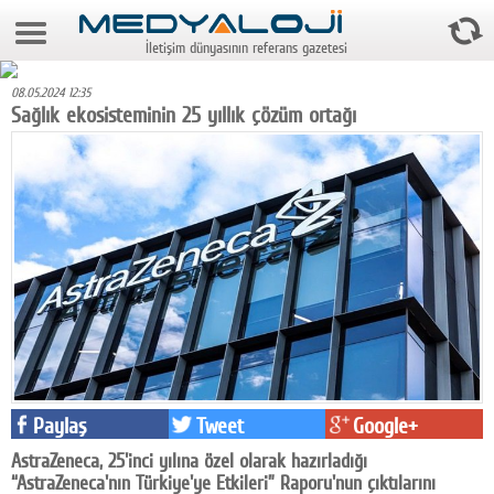
9 Ağustos 2026 2:08:07
İletişim dünyasının referans gazetesi
Anasayfa
08.05.2024 12:35
Foto Galeri
Sağlık ekosisteminin 25 yıllık çözüm ortağı
Video Galeri
Gazeteler
Medya
Reyting-tiraj
Teknoloji
Televizyon
Paylaş
Tweet
Google+
Dünya
AstraZeneca, 25'inci yılına özel olarak hazırladığı
Pr
“AstraZeneca'nın Türkiye'ye Etkileri” Raporu'nun çıktılarını