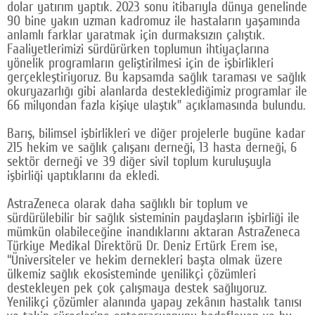
dolar yatırım yaptık. 2023 sonu itibarıyla dünya genelinde
90 bine yakın uzman kadromuz ile hastaların yaşamında
anlamlı farklar yaratmak için durmaksızın çalıştık.
Faaliyetlerimizi sürdürürken toplumun ihtiyaçlarına
yönelik programların geliştirilmesi için de işbirlikleri
gerçekleştiriyoruz. Bu kapsamda sağlık taraması ve sağlık
okuryazarlığı gibi alanlarda desteklediğimiz programlar ile
66 milyondan fazla kişiye ulaştık” açıklamasında bulundu.
Barış, bilimsel işbirlikleri ve diğer projelerle bugüne kadar
215 hekim ve sağlık çalışanı derneği, 13 hasta derneği, 6
sektör derneği ve 39 diğer sivil toplum kuruluşuyla
işbirliği yaptıklarını da ekledi.
AstraZeneca olarak daha sağlıklı bir toplum ve
sürdürülebilir bir sağlık sisteminin paydaşların işbirliği ile
mümkün olabileceğine inandıklarını aktaran AstraZeneca
Türkiye Medikal Direktörü Dr. Deniz Ertürk Erem ise,
“Üniversiteler ve hekim dernekleri başta olmak üzere
ülkemiz sağlık ekosisteminde yenilikçi çözümleri
destekleyen pek çok çalışmaya destek sağlıyoruz.
Yenilikçi çözümler alanında yapay zekânın hastalık tanısı