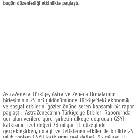
bugün düzenlediği etkinlikte paylaştı.
Facebook
Diziler
Karikatür
Youtube
Polemik
Reklam
Yazarlar
AstraZeneca Türkiye, Astra ve Zeneca firmalarının
Künye
birleşiminin 25’inci yıldönümünde Türkiye’deki ekonomik
ve sosyal etkilerini gözler önüne seren kapsamlı bir rapor
SOSYAL MEDYA
paylaştı. “AstraZeneca’nın Türkiye’ye Etkileri Raporu”nda
yer alan verilere göre, şirketin ülkeye doğrudan GSYH
Facebook
katkısının reel değeri 78 milyar TL düzeyinde
gerçekleşirken, dolaylı ve tetiklenen etkiler ile birlikte 25
Twitter
yıllık toplam GSYH katkısının reel değeri 195 milyar TL