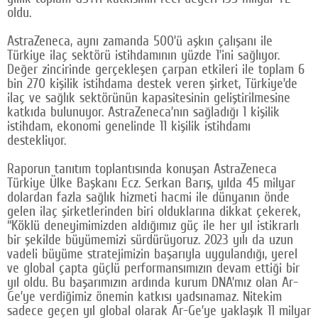
oldu.
Google Plus
AstraZeneca, aynı zamanda 500’ü aşkın çalışanı ile
© 2026 TÜM HAKLARI SAKLIDIR
Türkiye ilaç sektörü istihdamının yüzde 1’ini sağlıyor.
Değer zincirinde gerçekleşen çarpan etkileri ile toplam 6
bin 270 kişilik istihdama destek veren şirket, Türkiye’de
ilaç ve sağlık sektörünün kapasitesinin geliştirilmesine
katkıda bulunuyor. AstraZeneca’nın sağladığı 1 kişilik
istihdam, ekonomi genelinde 11 kişilik istihdamı
destekliyor.
Raporun tanıtım toplantısında konuşan AstraZeneca
Türkiye Ülke Başkanı Ecz. Serkan Barış, yılda 45 milyar
dolardan fazla sağlık hizmeti hacmi ile dünyanın önde
gelen ilaç şirketlerinden biri olduklarına dikkat çekerek,
“Köklü deneyimimizden aldığımız güç ile her yıl istikrarlı
bir şekilde büyümemizi sürdürüyoruz. 2023 yılı da uzun
vadeli büyüme stratejimizin başarıyla uygulandığı, yerel
ve global çapta güçlü performansımızın devam ettiği bir
yıl oldu. Bu başarımızın ardında kurum DNA’mız olan Ar-
Ge’ye verdiğimiz önemin katkısı yadsınamaz. Nitekim
sadece geçen yıl global olarak Ar-Ge’ye yaklaşık 11 milyar