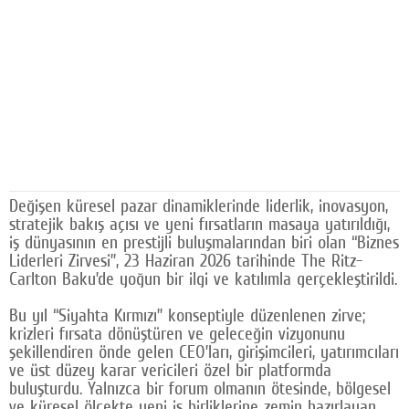
Facebook
Diziler
Karikatür
Youtube
Polemik
Değişen küresel pazar dinamiklerinde liderlik, inovasyon,
Reklam
stratejik bakış açısı ve yeni fırsatların masaya yatırıldığı,
iş dünyasının en prestijli buluşmalarından biri olan “Biznes
Yazarlar
Liderleri Zirvesi”, 23 Haziran 2026 tarihinde The Ritz-
Carlton Baku’de yoğun bir ilgi ve katılımla gerçekleştirildi.
Künye
Bu yıl “Siyahta Kırmızı” konseptiyle düzenlenen zirve;
SOSYAL MEDYA
krizleri fırsata dönüştüren ve geleceğin vizyonunu
şekillendiren önde gelen CEO’ları, girişimcileri, yatırımcıları
Facebook
ve üst düzey karar vericileri özel bir platformda
buluşturdu. Yalnızca bir forum olmanın ötesinde, bölgesel
Twitter
ve küresel ölçekte yeni iş birliklerine zemin hazırlayan