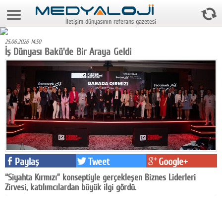
6 Ağustos 2026 3:37:30
İletişim dünyasının referans gazetesi
Anasayfa
25.06.2026 14:50
Foto Galeri
İş Dünyası Bakü'de Bir Araya Geldi
Video Galeri
Gazeteler
Medya
Reyting-tiraj
Teknoloji
Paylaş
Tweet
Google+
Televizyon
“Siyahta Kırmızı” konseptiyle gerçekleşen Biznes Liderleri
Zirvesi, katılımcılardan büyük ilgi gördü.
Dünya
Pr