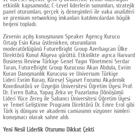
etkinlik kapsamında; C-Level liderlerin sunumları, stratejik
Google Plus
panel oturumları, gerçek iş deneyimleri ile vaka analizleri
ve premium networking imkanları katılımcılardan büyük
© 2026 TÜM HAKLARI SAKLIDIR
beğeni topladı.
Zirvenin açılış konuşmasını Speaker Agency Kurucu
Ortağı Esin Kasa üstlenirken, oturumların
moderatörlüğünü FutureBright Group Azerbaycan Ülke
Direktörü Konul Aliyeva yürüttü. Etkinlikte ayrıca Harvard
Business Review Türkiye Genel Yayın Yönetmeni Serdar
Turan, FutureBright Group Kurucusu Akan Abdula, Evrim
Kuran Danışmanlık Kurucusu ve Universum Türkiye
Lideri Evrim Kuran, Küresel Siyaset Forumu Akademik
Koordinatörü ve Özyeğin Üniversitesi Öğretim Üyesi Prof.
Dr. Evren Balta, Yapay Zeka ve Pazarlama Dönüşümü
Lideri Yüce Zerey ile Sabancı Üniversitesi Öğretim Üyesi
ve Temel Geliştirme Programı Direktörü Dr. Emre Erol gibi
Türk iş dünyası ve akademi camiasının vizyoner isimleri
konuşmacı olarak sahne aldı.
Yeni Nesil Liderlik Oturumu Dikkat Çekti