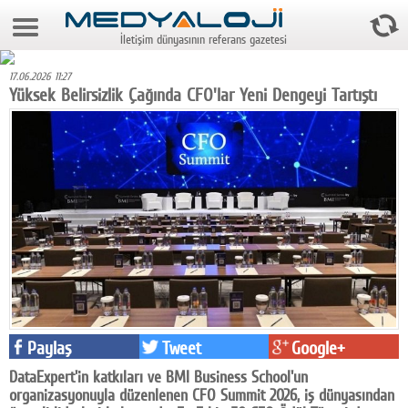
9 Ağustos 2026 7:43:12
İletişim dünyasının referans gazetesi
Anasayfa
17.06.2026 11:27
Foto Galeri
Yüksek Belirsizlik Çağında CFO'lar Yeni Dengeyi Tartıştı
Video Galeri
Gazeteler
Medya
Reyting-tiraj
Teknoloji
Televizyon
Paylaş
Tweet
Google+
Dünya
DataExpert'in katkıları ve BMI Business School'un
Pr
organizasyonuyla düzenlenen CFO Summit 2026, iş dünyasından