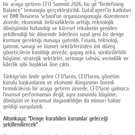
bir araya getiren CFO Summit 2026, bu yıl “Redefining
Google Plus
Balance” temasıyla gerçekleştirildi. DataExpert’in katkıları
ve BMI Business School’un organizasyonuyla düzenlenen
© 2026 TÜM HAKLARI SAKLIDIR
zirvede, ekonomik belirsizliklerin arttığı, teknolojik
dönüşümün hızlandığı ve küresel rekabetin yeniden
şekillendiği bir dönemde liderlerin nasıl yeni bir denge
kurması gerektiği masaya yatırıldı. Finans, teknoloji,
yatırım, sanayi ve hizmet sektörlerinden üst düzey
yöneticilerin katıldığı zirvede; yapay zekâ, sürdürülebilir
büyüme, stratejik sektörler, sermaye tahsisi, verimlilik ve
liderlik gibi başlıklar öne çıktı.
Türkiye’nin önde gelen CFO’larını, CEO’larını, yönetim
kurulu başkanlarını ve ekonomi dünyasının önemli
temsilcilerini bir araya getiren zirvede, CFO’ların yalnızca
finansal performansın değil; aynı zamanda büyüme,
dönüşüm ve kurumsal dayanıklılığın da mimarı haline
geldiği vurgulandı.
Altunkaya: “Denge kurabilen kurumlar geleceği
şekillendirecek”