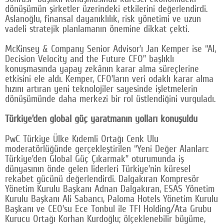
dönüşümün şirketler üzerindeki etkilerini değerlendirdi.
Aslanoğlu, finansal dayanıklılık, risk yönetimi ve uzun
vadeli stratejik planlamanın önemine dikkat çekti.
McKinsey & Company Senior Advisor’ı Jan Kemper ise “AI,
Decision Velocity and the Future CFO” başlıklı
konuşmasında yapay zekânın karar alma süreçlerine
etkisini ele aldı. Kemper, CFO’ların veri odaklı karar alma
hızını artıran yeni teknolojiler sayesinde işletmelerin
dönüşümünde daha merkezi bir rol üstlendiğini vurguladı.
Türkiye’den global güç yaratmanın yolları konuşuldu
PwC Türkiye Ülke Kıdemli Ortağı Cenk Ulu
moderatörlüğünde gerçekleştirilen “Yeni Değer Alanları:
Türkiye’den Global Güç Çıkarmak” oturumunda iş
dünyasının önde gelen liderleri Türkiye’nin küresel
rekabet gücünü değerlendirdi. Dalgakıran Kompresör
Yönetim Kurulu Başkanı Adnan Dalgakıran, ESAS Yönetim
Kurulu Başkanı Ali Sabancı, Paloma Hotels Yönetim Kurulu
Başkanı ve CEO’su Ece Tonbul ile TFI Holding/Ata Grubu
Kurucu Ortağı Korhan Kurdoğlu; ölçeklenebilir büyüme,