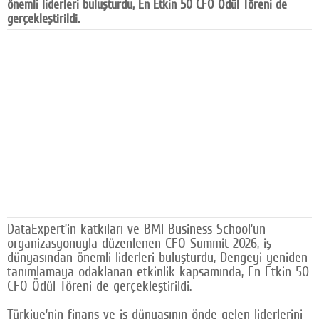
önemli liderleri buluşturdu, En Etkin 50 CFO Ödül Töreni de
Facebook
gerçekleştirildi.
Diziler
Karikatür
Youtube
Polemik
Reklam
Yazarlar
Künye
DataExpert’in katkıları ve BMI Business School’un
organizasyonuyla düzenlenen CFO Summit 2026, iş
SOSYAL MEDYA
dünyasından önemli liderleri buluşturdu, Dengeyi yeniden
tanımlamaya odaklanan etkinlik kapsamında, En Etkin 50
Facebook
CFO Ödül Töreni de gerçekleştirildi.
Twitter
Türkiye’nin finans ve iş dünyasının önde gelen liderlerini