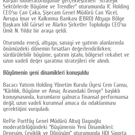
Kurşun moderatörlüğünde gerçekleştirilen “Stratejik
Sektörlerde Büyüme ve Trendler” oturumunda IC Holding
CEO’su Can Çaka, Şişecam Genel Müdürü Can Yücel,
Avrupa İmar ve Kalkınma Bankası (EBRD) Altyapı Bölge
Başkanı İdil Gürsel ve Alarko Şirketler Topluluğu CEO’su
Ümit N. Yıldız bir araya geldi.
Oturumda enerji, altyapı, sanayi ve yatırım alanlarında
önümüzdeki dönemin fırsatları değerlendirilirken;
sürdürülebilir büyüme, yatırım iştahı, bölgesel rekabet ve
uzun vadeli değer yaratma stratejileri ele alındı.
Büyümenin yeni dinamikleri konuşuldu
Bacacı Yatırım Holding Yönetim Kurulu Üyesi Cem Cansu,
“Kârlılık, Büyüme ve Amaç Arasındaki Denge” başlıklı
konuşmasında, kurumların yalnızca finansal performansa
değil, uzun vadeli kurumsal amaca da odaklanması
gerektiğini vurguladı.
RePie Portföy Genel Müdürü Altuğ Dayıoğlu
moderatörlüğündeki “Büyümenin Yeni Dinamikleri:
Deneyim, Çeviklik ve Dönüşüm” oturumunda HDI Sigorta