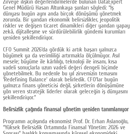
Zirveye ilişkin değerlendirmelerde bulunan DataExpert
Genel Müdürü Hasan Altunkaya şunları söyledi: “İş
dünyası bugün aynı anda birçok dönüşümü yönetmek
zorunda. Bir yandan ekonomik belirsizlikler, jeopolitik
riskler ve değişen ticaret dinamikleri diğer yandan yapay
zekâ, dijitalleşme ve sürdürülebilirlik gündemi kurumları
yeniden şekillendiriyor.
CFO Summit 2026’da gördük ki artık başarı yalnızca
büyümek ya da verimliliği artırmakla ölçülmüyor. Asıl
mesele; büyüme ile kârlılığı, teknoloji ile insanı, kısa
vadeli sonuçlarla uzun vadeli değeri dengeli biçimde
yönetebilmek. Bu nedenle bu yıl zirvemizin temasını
‘Redefining Balance’ olarak belirledik. CFO’lar bugün
yalnızca finans yöneticisi değil, şirketlerin dönüşümüne
yön veren stratejik liderler olarak geleceğin iş dünyasını
şekillendiriyor.”
Belirsizlik çağında finansal yönetim yeniden tanımlanıyor
Programın açılışında ekonomist Prof. Dr. Erhan Aslanoğlu,
“Yüksek Belirsizlik Ortamında Finansal Yönetim: 2026 ve
Sonrası” başlıklı konuşmasında küresel ekonomideki