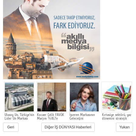
e
Ulusoy Un, Türkiye'nin
Kocaer Çelik FAVÖK
İşveren Markasının
Kırtasiye sektörü, yaz
m
Lider Un Markası
Marjını %16,1'e
Geleceğini
dönemini stratejik
G
Olmayı Sürdürüyor
Yükselterek Bilanço
Şekillendiren
hazırlık ve dönüşüm
M
u
Yapısını
Akademi 16. Kez
süreciyle yönetiyor
F
Geri
Diğer İŞ DÜNYASI Haberleri
Yukarı
Güçlendirmeye
Başlıyor
Y
Devam Etti