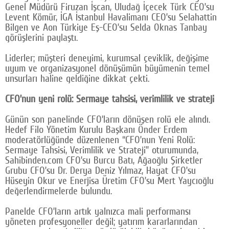
Genel Müdürü Firuzan İşcan, Uludağ İçecek Türk CEO’su
Levent Kömür, İGA İstanbul Havalimanı CEO’su Selahattin
Bilgen ve Aon Türkiye Eş-CEO’su Selda Oknas Tanbay
görüşlerini paylaştı.
Liderler; müşteri deneyimi, kurumsal çeviklik, değişime
uyum ve organizasyonel dönüşümün büyümenin temel
unsurları haline geldiğine dikkat çekti.
CFO’nun yeni rolü: Sermaye tahsisi, verimlilik ve strateji
Günün son panelinde CFO’ların dönüşen rolü ele alındı.
Hedef Filo Yönetim Kurulu Başkanı Önder Erdem
moderatörlüğünde düzenlenen “CFO’nun Yeni Rolü:
Sermaye Tahsisi, Verimlilik ve Strateji” oturumunda,
Sahibinden.com CFO’su Burcu Batı, Ağaoğlu Şirketler
Grubu CFO’su Dr. Derya Deniz Yılmaz, Hayat CFO’su
Hüseyin Okur ve Enerjisa Üretim CFO’su Mert Yaycıoğlu
değerlendirmelerde bulundu.
Panelde CFO’ların artık yalnızca mali performansı
yöneten profesyoneller değil; yatırım kararlarından