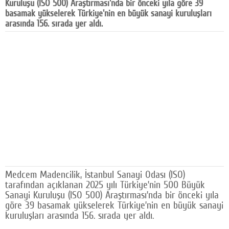
Kuruluşu (ISO 500) Araştırması'nda bir önceki yıla göre 39
Facebook
basamak yükselerek Türkiye'nin en büyük sanayi kuruluşları
arasında 156. sırada yer aldı.
Diziler
Karikatür
Youtube
Polemik
Reklam
Yazarlar
Künye
Medcem Madencilik, İstanbul Sanayi Odası (ISO)
SOSYAL MEDYA
tarafından açıklanan 2025 yılı Türkiye’nin 500 Büyük
Sanayi Kuruluşu (ISO 500) Araştırması’nda bir önceki yıla
Facebook
göre 39 basamak yükselerek Türkiye’nin en büyük sanayi
kuruluşları arasında 156. sırada yer aldı.
Twitter