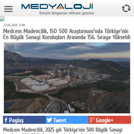
8 Ağustos 2026 19:07:43
İletişim dünyasının referans gazetesi
Anasayfa
25.06.2026 12:48
Foto Galeri
Medcem Madencilik, ISO 500 Araştırması'nda Türkiye'nin
En Büyük Sanayi Kuruluşları Arasında 156. Sıraya Yükseldi
Video Galeri
Gazeteler
Medya
Reyting-tiraj
Teknoloji
Televizyon
Dünya
Paylaş
Tweet
Google+
Pr
Medcem Madencilik, 2025 yılı Türkiye'nin 500 Büyük Sanayi