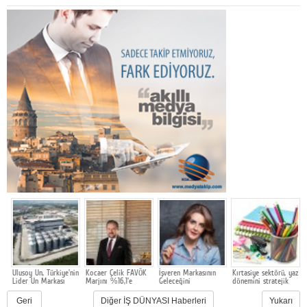
e
Ulusoy Un, Türkiye'nin
Kocaer Çelik FAVÖK
İşveren Markasının
Kırtasiye sektörü, yaz
m
Lider Un Markası
Marjını %16,1'e
Geleceğini
dönemini stratejik
G
Olmayı Sürdürüyor
Yükselterek Bilanço
Şekillendiren
hazırlık ve dönüşüm
M
u
Yapısını
Akademi 16. Kez
süreciyle yönetiyor
F
Geri
Diğer İŞ DÜNYASI Haberleri
Yukarı
Güçlendirmeye
Başlıyor
Y