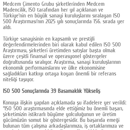
Medcem Çimento Grubu şirketlerinden Medcem
Google Plus
Madencilik, ISO tarafından her yıl açıklanan ve
Türkiye’nin en büyük sanayi kuruluşlarını sıralayan ISO
© 2026 TÜM HAKLARI SAKLIDIR
500 Araştırması’nın 2025 yılı sonuçlarında 156. sırada yer
aldı.
Türkiye sanayisinin en kapsamlı ve prestijli
değerlendirmelerinden biri olarak kabul edilen ISO 500
Araştırması, şirketleri üretimden satışlar başta olmak
üzere çeşitli finansal ve operasyonel göstergeler
doğrultusunda sıralıyor. Araştırma, sanayi kuruluşlarının
ekonomik performanslarını ve ülke ekonomisine
sağladıkları katkıyı ortaya koyan önemli bir referans
niteliği taşıyor.
ISO 500 Sonuçlarında 39 Basamaklık Yükseliş
Konuya ilişkin yapılan açıklamada şu ifadelere yer verildi:
“ISO 500 araştırmasında elde ettiğimiz bu önemli başarı,
şirketimizin istikrarlı büyüme yolculuğunun ve üretim
gücümüzün somut bir göstergesidir. Bu başarıda emeği
bulunan tüm çalışma arkadaşlarımıza, iş ortaklarımıza ve