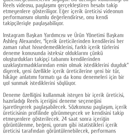
Reels videosu, paylaşımı gerçekleştiren hesabı takip
Google Plus
etmeyenlere gösteriliyor. Eğer içerik üreticisi videonun
performansını olumlu değerlendirirse, onu kendi
© 2026 TÜM HAKLARI SAKLIDIR
takipçileriyle paylaşabiliyor.
Instagram Başkan Yardımcısı ve Ürün Yönetimi Başkanı
Ashley Alexander, “İçerik üreticilerinden kendilerini her
zaman rahat hissedemediklerini, farklı içerik türlerini
deneme konusunda isteksiz olduklarını çünkü
oluşturdukları takipçi tabanını kendilerinden
uzaklaştırmadıklarından emin olmak istediklerini duyduk”
diyerek, yeni özellikle içerik üreticilerine yeni bir tür,
hikâye anlatımı formatı ya da konu denemeleri için bir
yol sunmak istediklerini söylüyor.
Deneme özelliğini kullanmak isteyen bir içerik üreticisi,
hazırladığı Reels içeriğini deneme seçeneğini
işaretleyerek paylaşabilecek. Sözkonusu paylaşım, içerik
üreticisinin profilinde görünmeyecek ve kendisini takip
etmeyenlere gösterilecek. 24 saat sonra içeriğin
görüntülenme, beğeni, yorum gibi istatistikleri içerik
üreticisi tarafından görüntülenebilecek, performans