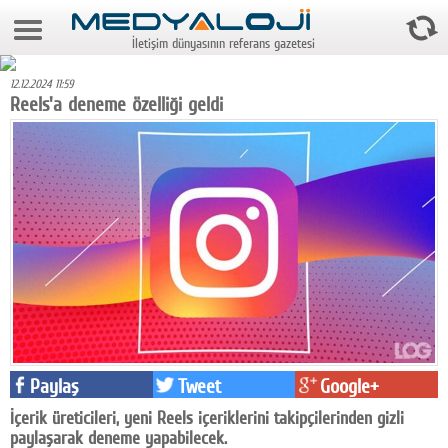
7 Ağustos 2026 9:43:31
İletişim dünyasının referans gazetesi
Anasayfa
12.12.2024 11:59
Foto Galeri
Reels'a deneme özelliği geldi
Video Galeri
Gazeteler
Medya
Reyting-tiraj
Teknoloji
Televizyon
Paylaş
Tweet
Google+
Dünya
İçerik üreticileri, yeni Reels içeriklerini takipçilerinden gizli
Pr
paylaşarak deneme yapabilecek.