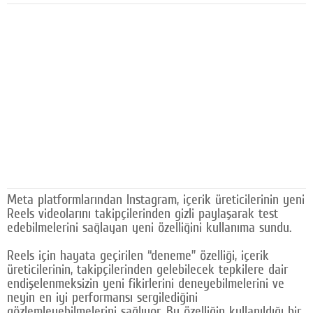
Facebook
Diziler
Karikatür
Youtube
Polemik
Reklam
Yazarlar
Meta platformlarından Instagram, içerik üreticilerinin yeni
Reels videolarını takipçilerinden gizli paylaşarak test
Künye
edebilmelerini sağlayan yeni özelliğini kullanıma sundu.
SOSYAL MEDYA
Reels için hayata geçirilen “deneme” özelliği, içerik
üreticilerinin, takipçilerinden gelebilecek tepkilere dair
Facebook
endişelenmeksizin yeni fikirlerini deneyebilmelerini ve
neyin en iyi performansı sergilediğini
Twitter
gözlemleyebilmelerini sağlıyor. Bu özelliğin kullanıldığı bir