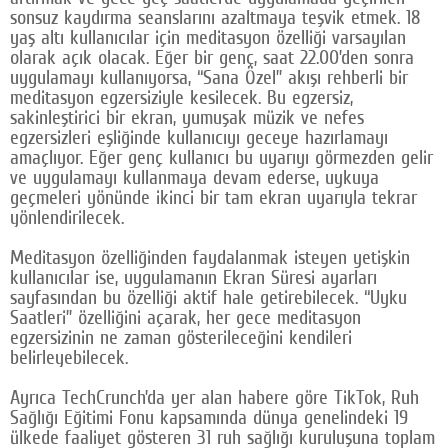
sonsuz kaydırma seanslarını azaltmaya teşvik etmek. 18
Google Plus
yaş altı kullanıcılar için meditasyon özelliği varsayılan
olarak açık olacak. Eğer bir genç, saat 22.00’den sonra
© 2026 TÜM HAKLARI SAKLIDIR
uygulamayı kullanıyorsa, “Sana Özel” akışı rehberli bir
meditasyon egzersiziyle kesilecek. Bu egzersiz,
sakinleştirici bir ekran, yumuşak müzik ve nefes
egzersizleri eşliğinde kullanıcıyı geceye hazırlamayı
amaçlıyor. Eğer genç kullanıcı bu uyarıyı görmezden gelir
ve uygulamayı kullanmaya devam ederse, uykuya
geçmeleri yönünde ikinci bir tam ekran uyarıyla tekrar
yönlendirilecek.
Meditasyon özelliğinden faydalanmak isteyen yetişkin
kullanıcılar ise, uygulamanın Ekran Süresi ayarları
sayfasından bu özelliği aktif hale getirebilecek. “Uyku
Saatleri” özelliğini açarak, her gece meditasyon
egzersizinin ne zaman gösterileceğini kendileri
belirleyebilecek.
Ayrıca TechCrunch’da yer alan habere göre TikTok, Ruh
Sağlığı Eğitimi Fonu kapsamında dünya genelindeki 19
ülkede faaliyet gösteren 31 ruh sağlığı kuruluşuna toplam