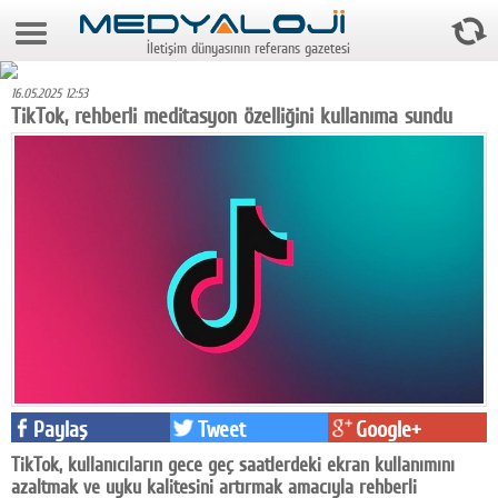
9 Ağustos 2026 9:57:52
İletişim dünyasının referans gazetesi
Anasayfa
16.05.2025 12:53
Foto Galeri
TikTok, rehberli meditasyon özelliğini kullanıma sundu
Video Galeri
Gazeteler
Medya
Reyting-tiraj
Teknoloji
Televizyon
Paylaş
Tweet
Google+
Dünya
TikTok, kullanıcıların gece geç saatlerdeki ekran kullanımını
Pr
azaltmak ve uyku kalitesini artırmak amacıyla rehberli