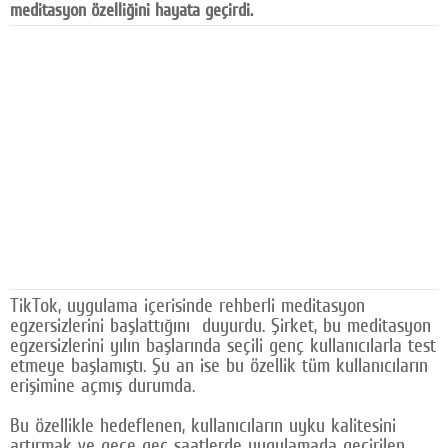
meditasyon özelliğini hayata geçirdi.
Facebook
Diziler
Karikatür
Youtube
Polemik
Reklam
Yazarlar
TikTok, uygulama içerisinde rehberli meditasyon
Künye
egzersizlerini başlattığını duyurdu. Şirket, bu meditasyon
egzersizlerini yılın başlarında seçili genç kullanıcılarla test
SOSYAL MEDYA
etmeye başlamıştı. Şu an ise bu özellik tüm kullanıcıların
erişimine açmış durumda.
Facebook
Bu özellikle hedeflenen, kullanıcıların uyku kalitesini
Twitter
artırmak ve gece geç saatlerde uygulamada geçirilen