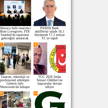
Dünyaca ünlü tasarımcı
PASHA Bank
Ross Lovegrove, FDI
aktiflerini yüzde 16,1
İstanbul'da tasarımın
büyüterek 17,2 milyar
geleceğini anlatacak
TL'ye taşıdı
7
8
Tasarım, teknoloji ve
TGC 2026 Sedat
profesyonel etkileşim
Simavi Ödülleri'ne
Geberit Info
başvurular devam
Showroom'da buluştu
ediyor
9
10