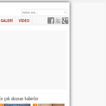
GALERİ
VİDEO
En çok okunan haberler
1
2