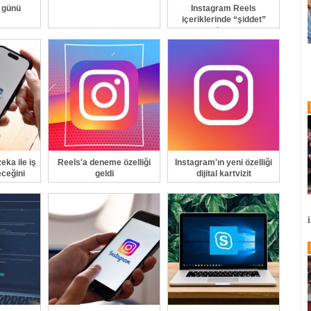
 günü
Instagram Reels
içeriklerinde “şiddet”
patlaması
eka ile iş
Reels'a deneme özelliği
Instagram'ın yeni özelliği
ceğini
geldi
dijital kartvizit
iyor