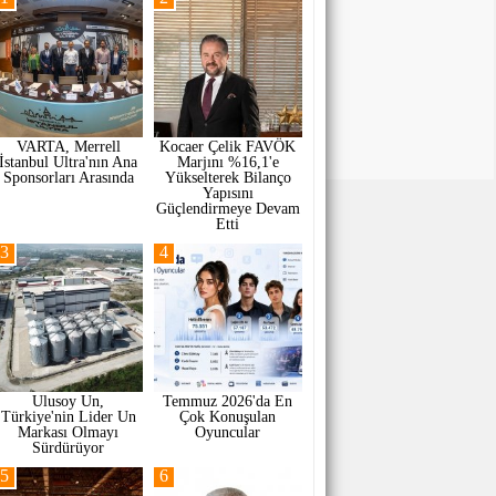
VARTA, Merrell
Kocaer Çelik FAVÖK
İstanbul Ultra'nın Ana
Marjını %16,1'e
Sponsorları Arasında
Yükselterek Bilanço
Yapısını
Güçlendirmeye Devam
Etti
3
4
Ulusoy Un,
Temmuz 2026'da En
Türkiye'nin Lider Un
Çok Konuşulan
Markası Olmayı
Oyuncular
Sürdürüyor
5
6