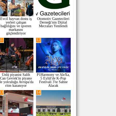
Evcil hayvan dostu iş
Otomotiv Gazetecileri
yerleri çalışan
Derneği'nin Dijital
bağlılığını ve işveren
Mecraları Yenilendi
markasını
güçlendiriyor
11
12
Ünlü piyanist Salih
P1Harmony ve AleXa,
Can Gevrek'in piyano
5 Eylül'de K-Pop
ile yolculuğu Avrupa'da
Festivali 3'te Sahne
ritm kazanıyor
Alacak
13
14