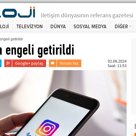
iletişim dünyasının referans gazetesi
LOJİ
TELEVİZYON
DÜNYA
SOSYAL MEDYA
DİĞER
ngeli getirildi
 engeli getirildi
02.08.2024
Google+ paylaş
Yorum Yaz
Saat: 11:53