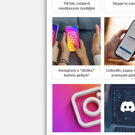
TikTok, rehberli
Skype'ın son
meditasyon özelliğini
kullanıma sundu
Instagram'a “dislike”
LinkedIn, yapay z
butonu geliyor!
aramanın gele
şekillendir