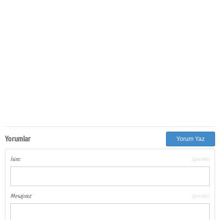
Yorumlar
Yorum Yaz
İsim:
(gerekli)
Mesajınız:
(gerekli)