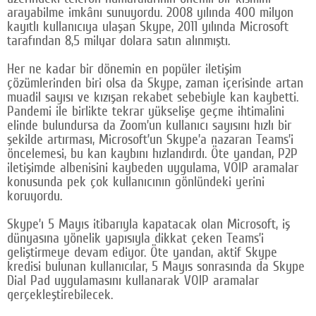
arayabilme imkânı sunuyordu. 2008 yılında 400 milyon
Google Plus
kayıtlı kullanıcıya ulaşan Skype, 2011 yılında Microsoft
tarafından 8,5 milyar dolara satın alınmıştı.
© 2026 TÜM HAKLARI SAKLIDIR
Her ne kadar bir dönemin en popüler iletişim
çözümlerinden biri olsa da Skype, zaman içerisinde artan
muadil sayısı ve kızışan rekabet sebebiyle kan kaybetti.
Pandemi ile birlikte tekrar yükselişe geçme ihtimalini
elinde bulundursa da Zoom’un kullanıcı sayısını hızlı bir
şekilde artırması, Microsoft’un Skype’a nazaran Teams’i
öncelemesi, bu kan kaybını hızlandırdı. Öte yandan, P2P
iletişimde albenisini kaybeden uygulama, VOIP aramalar
konusunda pek çok kullanıcının gönlündeki yerini
koruyordu.
Skype’ı 5 Mayıs itibarıyla kapatacak olan Microsoft, iş
dünyasına yönelik yapısıyla dikkat çeken Teams’i
geliştirmeye devam ediyor. Öte yandan, aktif Skype
kredisi bulunan kullanıcılar, 5 Mayıs sonrasında da Skype
Dial Pad uygulamasını kullanarak VOIP aramalar
gerçekleştirebilecek.