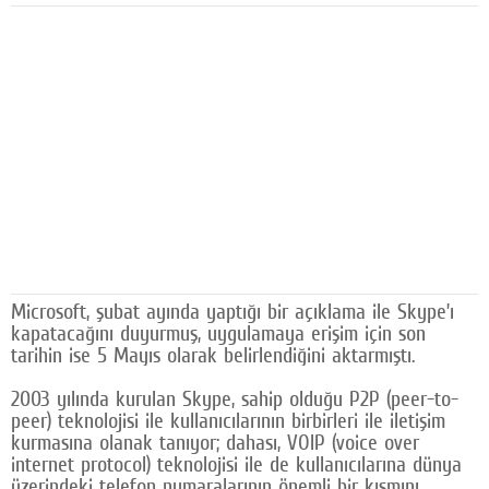
Facebook
Diziler
Karikatür
Youtube
Polemik
Reklam
Yazarlar
Microsoft, şubat ayında yaptığı bir açıklama ile Skype’ı
kapatacağını duyurmuş, uygulamaya erişim için son
Künye
tarihin ise 5 Mayıs olarak belirlendiğini aktarmıştı.
SOSYAL MEDYA
2003 yılında kurulan Skype, sahip olduğu P2P (peer-to-
peer) teknolojisi ile kullanıcılarının birbirleri ile iletişim
Facebook
kurmasına olanak tanıyor; dahası, VOIP (voice over
internet protocol) teknolojisi ile de kullanıcılarına dünya
Twitter
üzerindeki telefon numaralarının önemli bir kısmını