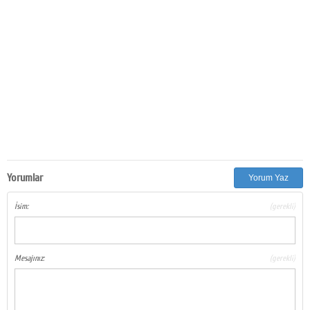
Yorumlar
Yorum Yaz
İsim:
(gerekli)
Mesajınız:
(gerekli)