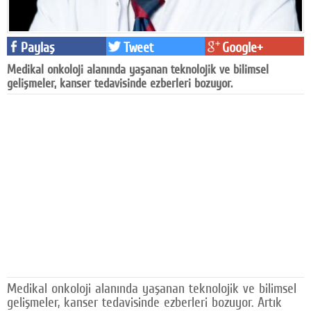
Facebook
Diziler
Paylaş
Tweet
Google+
Medikal onkoloji alanında yaşanan teknolojik ve bilimsel
Karikatür
gelişmeler, kanser tedavisinde ezberleri bozuyor.
Youtube
Polemik
Reklam
Yazarlar
Künye
SOSYAL MEDYA
Facebook
Medikal onkoloji alanında yaşanan teknolojik ve bilimsel
Twitter
gelişmeler, kanser tedavisinde ezberleri bozuyor. Artık