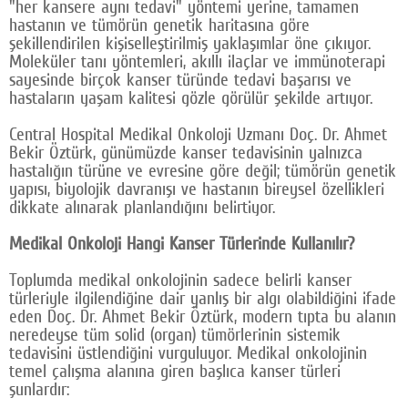
"her kansere aynı tedavi" yöntemi yerine, tamamen
Google Plus
hastanın ve tümörün genetik haritasına göre
şekillendirilen kişiselleştirilmiş yaklaşımlar öne çıkıyor.
© 2026 TÜM HAKLARI SAKLIDIR
Moleküler tanı yöntemleri, akıllı ilaçlar ve immünoterapi
sayesinde birçok kanser türünde tedavi başarısı ve
hastaların yaşam kalitesi gözle görülür şekilde artıyor.
Central Hospital Medikal Onkoloji Uzmanı Doç. Dr. Ahmet
Bekir Öztürk, günümüzde kanser tedavisinin yalnızca
hastalığın türüne ve evresine göre değil; tümörün genetik
yapısı, biyolojik davranışı ve hastanın bireysel özellikleri
dikkate alınarak planlandığını belirtiyor.
Medikal Onkoloji Hangi Kanser Türlerinde Kullanılır?
Toplumda medikal onkolojinin sadece belirli kanser
türleriyle ilgilendiğine dair yanlış bir algı olabildiğini ifade
eden Doç. Dr. Ahmet Bekir Öztürk, modern tıpta bu alanın
neredeyse tüm solid (organ) tümörlerinin sistemik
tedavisini üstlendiğini vurguluyor. Medikal onkolojinin
temel çalışma alanına giren başlıca kanser türleri
şunlardır: