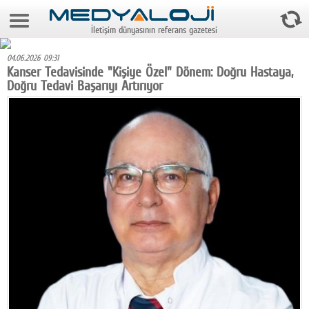
7 Ağustos 2026 20:10:58
İletişim dünyasının referans gazetesi
Anasayfa
04.06.2026 09:31
Foto Galeri
Kanser Tedavisinde "Kişiye Özel" Dönem: Doğru Hastaya,
Doğru Tedavi Başarıyı Artırıyor
Video Galeri
Gazeteler
Medya
Reyting-tiraj
Teknoloji
Televizyon
Dünya
Pr