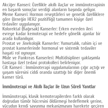
Akciğer Kanseri: Özellikle akıllı ilaçlar ve immünoterapinin
en başarılı sonuçlar verdiği alanların başında geliyor.
Meme Kanseri: Hormon reseptörleri ve genetik özelliklere
göre (örneğin HER2 pozitifliği) tamamen kişiye özel
tedaviler uygulanıyor.
Kolorektal (Bağırsak) Kanserler: Erken evreden ileri
evreye kadar kemoterapi ve hedefe yönelik ajanlar bir
arada kullanılıyor.
Prostat ve Jinekolojik Kanserler: Yumurtalık, rahim içi ve
prostat kanserlerinde hormonal ve sistemik tedaviler
hayati rol oynuyor.
Mide ve Pankreas Kanserleri: Multidisipliner yaklaşımla
hastaya özel tedavi protokolleri belirleniyor.
Cilt Kanseri : İmmünoterapi uygulamalarının çığır açtığı ve
yaşam süresini ciddi oranda uzattığı bir diğer önemli
kanser türü.
İmmünoterapi ve Akıllı İlaçlar ile Uzun Süreli Yanıtlar
İmmünoterapi, klasik kemoterapilerden farklı olarak
doğrudan tümör hücresini öldürmeyi hedeflemek yerine,
vücudun kendi savunma mekanizmasını harekete geçiren