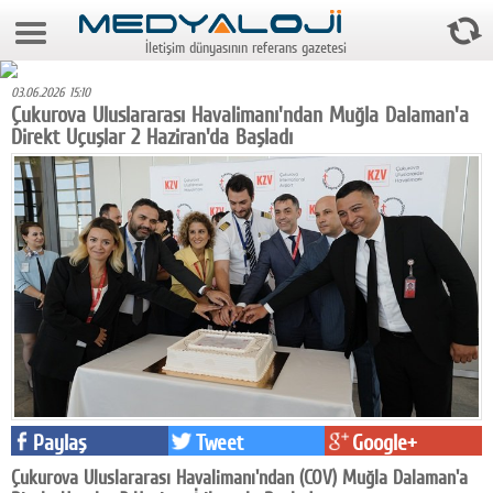
8 Ağustos 2026 12:43:03
İletişim dünyasının referans gazetesi
Anasayfa
03.06.2026 15:10
Foto Galeri
Çukurova Uluslararası Havalimanı'ndan Muğla Dalaman'a
Direkt Uçuşlar 2 Haziran'da Başladı
Video Galeri
Gazeteler
Medya
Reyting-tiraj
Teknoloji
Televizyon
Dünya
Paylaş
Tweet
Google+
Pr
Çukurova Uluslararası Havalimanı'ndan (COV) Muğla Dalaman'a