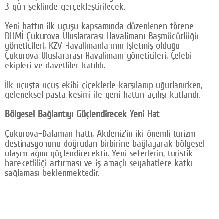
3 gün şeklinde gerçekleştirilecek.
Google Plus
Yeni hattın ilk uçuşu kapsamında düzenlenen törene
© 2026 TÜM HAKLARI SAKLIDIR
DHMİ Çukurova Uluslararası Havalimanı Başmüdürlüğü
yöneticileri, KZV Havalimanlarının işletmiş olduğu
Çukurova Uluslararası Havalimanı yöneticileri, Çelebi
ekipleri ve davetliler katıldı.
İlk uçuşta uçuş ekibi çiçeklerle karşılanıp uğurlanırken,
geleneksel pasta kesimi ile yeni hattın açılışı kutlandı.
Bölgesel Bağlantıyı Güçlendirecek Yeni Hat
Çukurova–Dalaman hattı, Akdeniz’in iki önemli turizm
destinasyonunu doğrudan birbirine bağlayarak bölgesel
ulaşım ağını güçlendirecektir. Yeni seferlerin, turistik
hareketliliği artırması ve iş amaçlı seyahatlere katkı
sağlaması beklenmektedir.