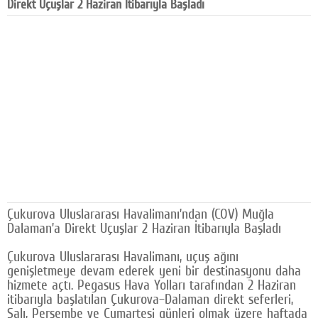
Direkt Uçuşlar 2 Haziran İtibarıyla Başladı
Facebook
Diziler
Karikatür
Youtube
Polemik
Reklam
Yazarlar
Çukurova Uluslararası Havalimanı’ndan (COV) Muğla
Künye
Dalaman’a Direkt Uçuşlar 2 Haziran İtibarıyla Başladı
SOSYAL MEDYA
Çukurova Uluslararası Havalimanı, uçuş ağını
genişletmeye devam ederek yeni bir destinasyonu daha
Facebook
hizmete açtı. Pegasus Hava Yolları tarafından 2 Haziran
itibarıyla başlatılan Çukurova–Dalaman direkt seferleri,
Twitter
Salı, Perşembe ve Cumartesi günleri olmak üzere haftada