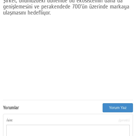
Şirket, önümüzdeki dönemde bu ekosistemin daha da
genişlemesini ve perakendede 700'ün üzerinde markaya
ulaşmasını hedefliyor.
Yorumlar
Yorum Yaz
İsim:
(gerekli)