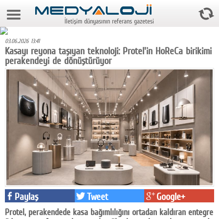
7 Ağustos 2026 9:55:28
İletişim dünyasının referans gazetesi
Anasayfa
03.06.2026 13:41
Foto Galeri
Kasayı reyona taşıyan teknoloji: Protel'in HoReCa birikimi
perakendeyi de dönüştürüyor
Video Galeri
Gazeteler
Medya
Reyting-tiraj
Teknoloji
Televizyon
Dünya
Paylaş
Tweet
Google+
Pr
Protel, perakendede kasa bağımlılığını ortadan kaldıran entegre