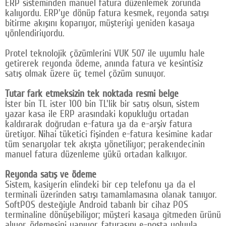
ERP sisteminden manuel fatura düzenlemek zorunda
kalıyordu. ERP'ye dönüp fatura kesmek, reyonda satışı
bitirme akışını koparıyor, müşteriyi yeniden kasaya
yönlendiriyordu.
Protel teknolojik çözümlerini VUK 507 ile uyumlu hale
getirerek reyonda ödeme, anında fatura ve kesintisiz
satış olmak üzere üç temel çözüm sunuyor.
Tutar fark etmeksizin tek noktada resmi belge
İster bin TL ister 100 bin TL'lik bir satış olsun, sistem
yazar kasa ile ERP arasındaki kopukluğu ortadan
kaldırarak doğrudan e-fatura ya da e-arşiv fatura
üretiyor. Nihai tüketici fişinden e-fatura kesimine kadar
tüm senaryolar tek akışta yönetiliyor; perakendecinin
manuel fatura düzenleme yükü ortadan kalkıyor.
Reyonda satış ve ödeme
Sistem, kasiyerin elindeki bir cep telefonu ya da el
terminali üzerinden satışı tamamlamasına olanak tanıyor.
SoftPOS desteğiyle Android tabanlı bir cihaz POS
terminaline dönüşebiliyor; müşteri kasaya gitmeden ürünü
alıyor, ödemesini yapıyor, faturasını e-posta yoluyla