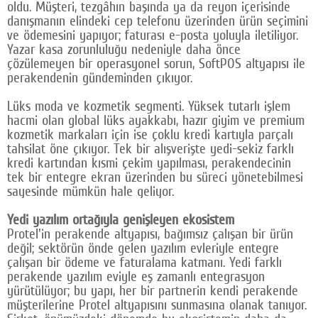
oldu. Müşteri, tezgâhın başında ya da reyon içerisinde
danışmanın elindeki cep telefonu üzerinden ürün seçimini
ve ödemesini yapıyor; faturası e-posta yoluyla iletiliyor.
Yazar kasa zorunluluğu nedeniyle daha önce
çözülemeyen bir operasyonel sorun, SoftPOS altyapısı ile
perakendenin gündeminden çıkıyor.
Lüks moda ve kozmetik segmenti. Yüksek tutarlı işlem
hacmi olan global lüks ayakkabı, hazır giyim ve premium
kozmetik markaları için ise çoklu kredi kartıyla parçalı
tahsilat öne çıkıyor. Tek bir alışverişte yedi-sekiz farklı
kredi kartından kısmi çekim yapılması, perakendecinin
tek bir entegre ekran üzerinden bu süreci yönetebilmesi
sayesinde mümkün hale geliyor.
Yedi yazılım ortağıyla genişleyen ekosistem
Protel'in perakende altyapısı, bağımsız çalışan bir ürün
değil; sektörün önde gelen yazılım evleriyle entegre
çalışan bir ödeme ve faturalama katmanı. Yedi farklı
perakende yazılım eviyle eş zamanlı entegrasyon
yürütülüyor; bu yapı, her bir partnerin kendi perakende
müşterilerine Protel altyapısını sunmasına olanak tanıyor.