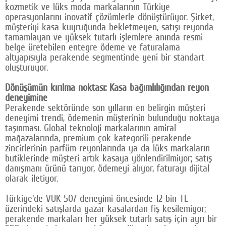
kozmetik ve lüks moda markalarının Türkiye
Google Plus
operasyonlarını inovatif çözümlerle dönüştürüyor. Şirket,
müşteriyi kasa kuyruğunda bekletmeyen, satışı reyonda
© 2026 TÜM HAKLARI SAKLIDIR
tamamlayan ve yüksek tutarlı işlemlere anında resmi
belge üretebilen entegre ödeme ve faturalama
altyapısıyla perakende segmentinde yeni bir standart
oluşturuyor.
Dönüşümün kırılma noktası: Kasa bağımlılığından reyon
deneyimine
Perakende sektöründe son yılların en belirgin müşteri
deneyimi trendi, ödemenin müşterinin bulunduğu noktaya
taşınması. Global teknoloji markalarının amiral
mağazalarında, premium çok kategorili perakende
zincirlerinin parfüm reyonlarında ya da lüks markaların
butiklerinde müşteri artık kasaya yönlendirilmiyor; satış
danışmanı ürünü tarıyor, ödemeyi alıyor, faturayı dijital
olarak iletiyor.
Türkiye'de VUK 507 deneyimi öncesinde 12 bin TL
üzerindeki satışlarda yazar kasalardan fiş kesilemiyor;
perakende markaları her yüksek tutarlı satış için ayrı bir