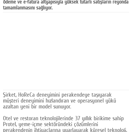
ödeme ve e-fatura altyapısıyla yüksek tutarlı satışların reyonda
Facebook
tamamlanmasını sağlıyor.
Diziler
Karikatür
Youtube
Polemik
Reklam
Yazarlar
Künye
Şirket, HoReCa deneyimini perakendeye taşıyarak
müşteri deneyimini hızlandıran ve operasyonel yükü
SOSYAL MEDYA
azaltan yeni bir model sunuyor.
Facebook
Otel ve restoran teknolojilerinde 37 yıllık birikime sahip
Protel, yeme-içme sektöründeki çözümlerini
Twitter
perakendenin ihtiyaçlarına uyarlayarak küresel teknoloji,