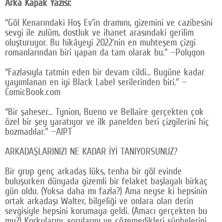
Arka Kapak Yazısı:
“Göl Kenarındaki Hoş Ev’in dramını, gizemini ve cazibesini
sevgi ile zulüm, dostluk ve ihanet arasındaki gerilim
oluşturuyor. Bu hikâyeyi 2022’nin en muhteşem çizgi
romanlarından biri yapan da tam olarak bu.” —Polygon
“Fazlasıyla tatmin eden bir devam cildi... Bugüne kadar
yayımlanan en iyi Black Label serilerinden biri.” —
ComicBook.com
“Bir şaheser... Tynion, Bueno ve Bellaire gerçekten çok
özel bir şey yaratıyor ve ilk panelden beri çizgilerini hiç
bozmadılar.” —AIPT
ARKADAŞLARINIZI NE KADAR İYİ TANIYORSUNUZ?
Bir grup genç arkadaş lüks, tenha bir göl evinde
buluşurken dünyada gizemli bir felaket başlayalı birkaç
gün oldu. (Yoksa daha mı fazla?) Ama neyse ki hepsinin
ortak arkadaşı Walter, bilgeliği ve onlara olan derin
sevgisiyle hepsini korumaya geldi. (Amacı gerçekten bu
mu?) Korkularını, sorularını ve çözemedikleri şüphelerini