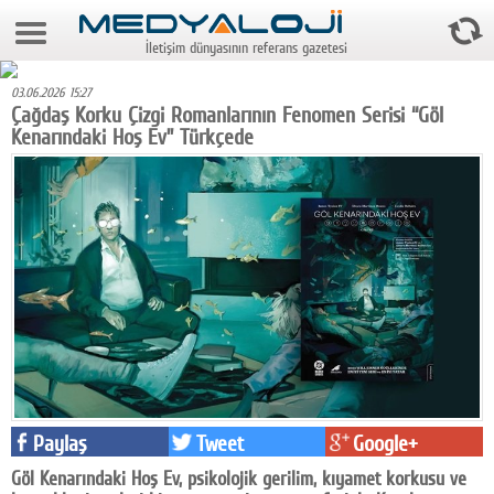
7 Ağustos 2026 3:17:21
İletişim dünyasının referans gazetesi
Anasayfa
03.06.2026 15:27
Foto Galeri
Çağdaş Korku Çizgi Romanlarının Fenomen Serisi “Göl
Kenarındaki Hoş Ev” Türkçede
Video Galeri
Gazeteler
Medya
Reyting-tiraj
Teknoloji
Televizyon
Dünya
Paylaş
Tweet
Google+
Pr
Göl Kenarındaki Hoş Ev, psikolojik gerilim, kıyamet korkusu ve