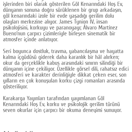
işlerinden biri olarak gösterilen Göl Kenarındaki Hoş Ev,
Google Plus
dünyanın sonuna doğru sürüklenen bir grup arkadaşın,
göl kenarındaki izole bir evde yaşadığı gerilim dolu
© 2026 TÜM HAKLARI SAKLIDIR
olayları merkezine alıyor. James Tynion IV, insan
psikolojisini, korkuyu ve paranoyayı; Álvaro Martínez
Bueno’nun çarpıcı çizimleriyle birleşen sinematik bir
atmosfer içinde anlatıyor.
Seri boyunca dostluk, travma, yabancılaşma ve hayatta
kalma içgüdüsü giderek daha karanlık bir hâl alırken;
okur da gerçeklikle kabus arasındaki sınırın silindiği bir
dünyanın içine çekiliyor. Özellikle görsel dili, rahatsız edici
atmosferi ve karakter derinliğiyle dikkat çeken eser, son
yılların en çok konuşulan korku çizgi romanları arasında
gösteriliyor.
Karakarga Yayınları tarafından yayımlanan Göl
Kenarındaki Hoş Ev, korku ve psikolojik gerilim türünü
seven okurlar için çarpıcı bir okuma deneyimi sunuyor.