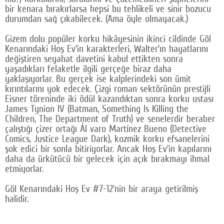
bir kenara bırakırlarsa hepsi bu tehlikeli ve sinir bozucu
durumdan sağ çıkabilecek. (Ama öyle olmayacak.)
Gizem dolu popüler korku hikâyesinin ikinci cildinde Göl
Kenarındaki Hoş Ev’in karakterleri, Walter’ın hayatlarını
değiştiren seyahat davetini kabul ettikten sonra
yaşadıkları felaketle ilgili gerçeğe biraz daha
yaklaşıyorlar. Bu gerçek ise kalplerindeki son ümit
kırıntılarını yok edecek. Çizgi roman sektörünün prestijli
Eisner töreninde iki ödül kazandıktan sonra korku ustası
James Tynion IV (Batman, Something Is Killing the
Children, The Department of Truth) ve senelerdir beraber
çalıştığı çizer ortağı Ál varo Martínez Bueno (Detective
Comics, Justice League Dark), kozmik korku efsanelerini
şok edici bir sonla bitiriyorlar. Ancak Hoş Ev’in kapılarını
daha da ürkütücü bir gelecek için açık bırakmayı ihmal
etmiyorlar.
Göl Kenarındaki Hoş Ev #7-12’nin bir araya getirilmiş
halidir.