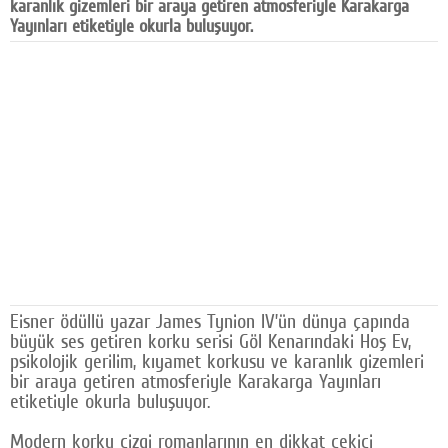
karanlık gizemleri bir araya getiren atmosferiyle Karakarga
Facebook
Yayınları etiketiyle okurla buluşuyor.
Diziler
Karikatür
Youtube
Polemik
Reklam
Yazarlar
Künye
Eisner ödüllü yazar James Tynion IV’ün dünya çapında
büyük ses getiren korku serisi Göl Kenarındaki Hoş Ev,
SOSYAL MEDYA
psikolojik gerilim, kıyamet korkusu ve karanlık gizemleri
bir araya getiren atmosferiyle Karakarga Yayınları
Facebook
etiketiyle okurla buluşuyor.
Twitter
Modern korku çizgi romanlarının en dikkat çekici