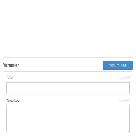
Yorumlar
Yorum Yaz
İsim:
(gerekli)
Mesajınız:
(gerekli)