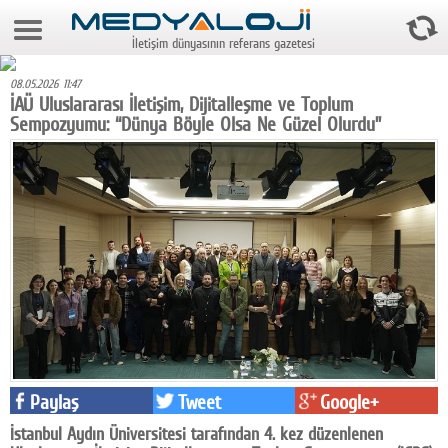
8 Ağustos 2026 11:21:00
İletişim dünyasının referans gazetesi
Anasayfa
08.05.2026 11:47
Foto Galeri
İAÜ Uluslararası İletişim, Dijitalleşme ve Toplum
Sempozyumu: “Dünya Böyle Olsa Ne Güzel Olurdu”
Video Galeri
Gazeteler
Medya
Reyting-tiraj
Teknoloji
Televizyon
Dünya
Paylaş
Tweet
Google+
Pr
İstanbul Aydın Üniversitesi tarafından 4. kez düzenlenen