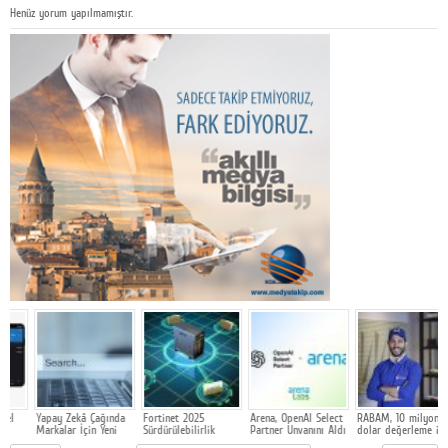
Henüz yorum yapılmamıştır.
Yapay Zekâ Çağında
Fortinet 2025
Arena, OpenAI Select
RABAM, 10 milyon
E
Markalar İçin Yeni
Sürdürülebilirlik
Partner Unvanını Aldı
dolar değerleme ile
s
Rekabet Alanı: GEO
Raporunu açıkladı
500 bin dolarlık
y