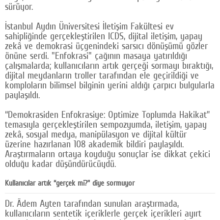
sürüyor.
Google Plus
İstanbul Aydın Üniversitesi İletişim Fakültesi ev
© 2026 TÜM HAKLARI SAKLIDIR
sahipliğinde gerçekleştirilen ICDS, dijital iletişim, yapay
zekâ ve demokrasi üçgenindeki sarsıcı dönüşümü gözler
önüne serdi. "Enfokrasi" çağının masaya yatırıldığı
çalışmalarda; kullanıcıların artık gerçeği sormayı bıraktığı,
dijital meydanların troller tarafından ele geçirildiği ve
komploların bilimsel bilginin yerini aldığı çarpıcı bulgularla
paylaşıldı.
“Demokrasiden Enfokrasiye: Optimize Toplumda Hakikat”
temasıyla gerçekleştirilen sempozyumda, iletişim, yapay
zekâ, sosyal medya, manipülasyon ve dijital kültür
üzerine hazırlanan 108 akademik bildiri paylaşıldı.
Araştırmaların ortaya koyduğu sonuçlar ise dikkat çekici
olduğu kadar düşündürücüydü.
Kullanıcılar artık “gerçek mi?” diye sormuyor
Dr. Âdem Ayten tarafından sunulan araştırmada,
kullanıcıların sentetik içeriklerle gerçek içerikleri ayırt