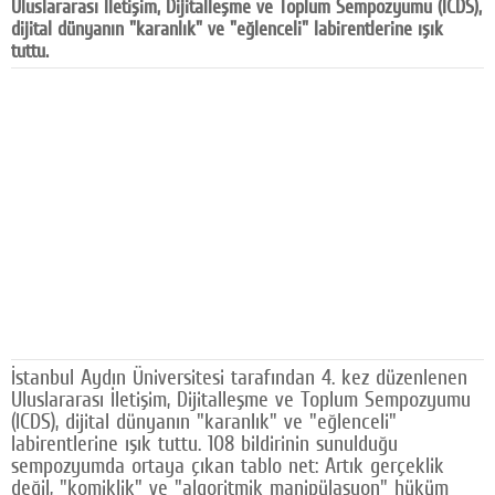
Uluslararası İletişim, Dijitalleşme ve Toplum Sempozyumu (ICDS),
Facebook
dijital dünyanın "karanlık" ve "eğlenceli" labirentlerine ışık
tuttu.
Diziler
Karikatür
Youtube
Polemik
Reklam
Yazarlar
Künye
İstanbul Aydın Üniversitesi tarafından 4. kez düzenlenen
SOSYAL MEDYA
Uluslararası İletişim, Dijitalleşme ve Toplum Sempozyumu
(ICDS), dijital dünyanın "karanlık" ve "eğlenceli"
Facebook
labirentlerine ışık tuttu. 108 bildirinin sunulduğu
sempozyumda ortaya çıkan tablo net: Artık gerçeklik
Twitter
değil, "komiklik" ve "algoritmik manipülasyon" hüküm