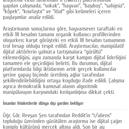
yapılan çalışmada; “sokak”, “hayvan”, “başıboş”, “sahipsiz”,
“köpek”, “kısırlaştır” ve “itlaf” gibi kelimeleri içeren
paylaşımlar analiz edildi.
Araştırmanın sonuçlarına göre, hayvansever taraftaki en
etkili 18 hesabın tamamı organik kullanıcı profillerinden
oluşurken; karşıt görüşteki en etkili 18 hesabın tamamının
trol hesap olduğu tespit edildi. Araştırmacılar, manipülatif
dijital aktörlerin yalnızca tartışmalara “gürültü”
eklemediğini, aynı zamanda karşıt kampın dijital liderliğini
tamamen ele geçirdiğini belirtti. Bu durumun, dijital
platformlarda bilgi iktidarının artık gerçek kullanıcılar
yerine yapay biçimde üretilmiş ağlar tarafından
şekillendirilebildiğini ortaya koyduğu ifade edildi. Çalışma
ayrıca demokratik kamusal alanın algoritmik
manipülasyon karşısındaki kırılganlığına dikkat çekti.
İnsanlar felaketlerde dünya dışı yardım bekliyor
Öğr. Gör. Revşan Şen tarafından Reddit’in “r/aliens”
topluluğu üzerinden yürütülen araştırma ise dijital çağın
komplo kültürünü mercek altına aldı. Son bir ay