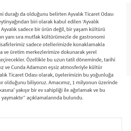
i durağı da olduğunu belirten Ayvalık Ticaret Odası
eytinyağından biri olarak kabul edilen ‘Ayvalık
. Ayvalık sadece bir ürün değil, bir yaşam kültürü
ızın yanı sıra mutfak kültürümezle de gastronomi
isafirlerimiz sadece otellerimizde konaklamakla
a ve üretim merkezlerimize dokunarak yerel
çirecekler. Özellikle bu uzun tatil döneminde, tarihi
mız ve Cunda Adamızın eşsiz atmosferiyle kültür
alık Ticaret Odası olarak, üyelerimizin bu yoğunluğa
zır olduğunu biliyoruz. Amacımız, 1 milyonun üzerinde
asına' yakışır bir ev sahipliği ile ağırlamak ve bu
e yaymaktır” açıklamalarında bulundu.