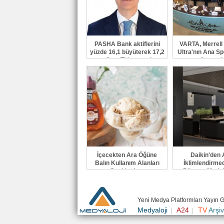
PASHA Bank aktiflerini
VARTA, Merrell 
yüzde 16,1 büyüterek 17,2
Ultra'nın Ana Sp
milyar TL'ye taşıdı
Arasınd
İçecekten Ara Öğüne
Daikin'den A
Balın Kullanım Alanları
İklimlendirme
Çeşitleniyor
Dönem: Madok
Türkiye'
Yeni Medya Platformları Yayın 
Medyaloji
A24
TV
Arşiv
|
|