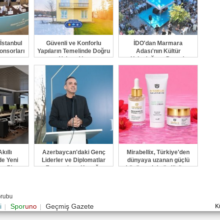
İstanbul
Güvenli ve Konforlu
İDO'dan Marmara
onsorları
Yapıların Temelinde Doğru
Adası'nın Kültür
a
Yalıtım Var
Yolculuğuna Destek
kıllı
Azerbaycan'daki Genç
Mirabellix, Türkiye'den
de Yeni
Liderler ve Diplomatlar
dünyaya uzanan güçlü
a Plus
Forumu'nun Konuğu
büyümesini sürdürüyor
de
Mentör ve Akademisyen
Fatih Elibol Oldu
Grubu
i
Spor
uno
Geçmiş Gazete
K
|
|