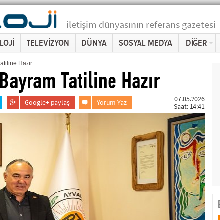
iletişim dünyasının referans gazetesi
LOJİ
TELEVİZYON
DÜNYA
SOSYAL MEDYA
DİĞER
tiline Hazır
Bayram Tatiline Hazır
07.05.2026
Google+ paylaş
Yorum Yaz
Saat: 14:41