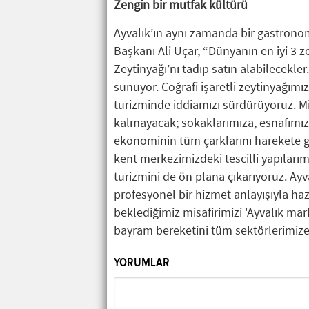
Zengin bir mutfak kültürü
Ayvalık’ın aynı zamanda bir gastronom
Başkanı Ali Uçar, “Dünyanın en iyi 3 z
Zeytinyağı’nı tadıp satın alabilecekler
sunuyor. Coğrafi işaretli zeytinyağım
turizminde iddiamızı sürdürüyoruz. M
kalmayacak; sokaklarımıza, esnafımız
ekonominin tüm çarklarını harekete ge
kent merkezimizdeki tescilli yapıları
turizmini de ön plana çıkarıyoruz. Ayv
profesyonel bir hizmet anlayışıyla ha
beklediğimiz misafirimizi 'Ayvalık mark
bayram bereketini tüm sektörlerimiz
YORUMLAR