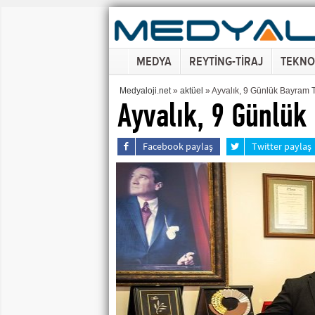
MEDYA
REYTİNG-TİRAJ
TEKNO
Medyaloji.net
»
aktüel
» Ayvalık, 9 Günlük Bayram Ta
Ayvalık, 9 Günlük 
Facebook paylaş
Twitter paylaş