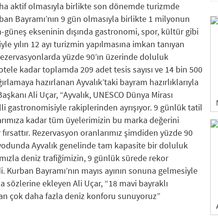
aha aktif olmasıyla birlikte son dönemde turizmde
urban Bayramı’nın 9 gün olmasıyla birlikte 1 milyonun
m-güneş ekseninin dışında gastronomi, spor, kültür gibi
yle yılın 12 ayı turizmin yapılmasına imkan tanıyan
 rezervasyonlarda yüzde 90’ın üzerinde doluluk
k otele kadar toplamda 209 adet tesis sayısı ve 14 bin 500
ağırlamaya hazırlanan Ayvalık’taki bayram hazırlıklarıyla
ı Başkanı Ali Uçar, “Ayvalık, UNESCO Dünya Mirası
li gastronomisiyle rakiplerinden ayrışıyor. 9 günlük tatil
larımıza kadar tüm üyelerimizin bu marka değerini
r fırsattır. Rezervasyon oranlarımız şimdiden yüzde 90
odunda Ayvalık genelinde tam kapasite bir doluluk
mızla deniz trafiğimizin, 9 günlük sürede rekor
di. Kurban Bayramı’nın mayıs ayının sonuna gelmesiyle
a sözlerine ekleyen Ali Uçar, “18 mavi bayraklı
an çok daha fazla deniz konforu sunuyoruz”