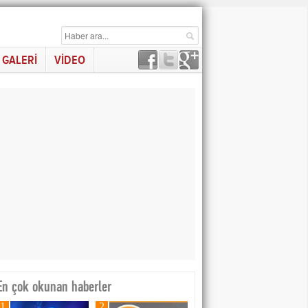
GALERİ
VİDEO
En çok okunan haberler
1
2