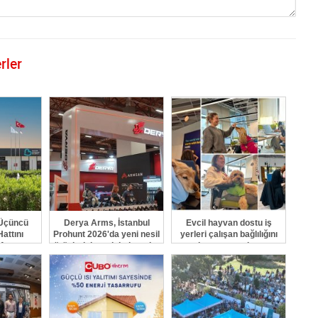
rler
GÖNDER
e Üçüncü
Derya Arms, İstanbul
Evcil hayvan dostu iş
attını
Prohunt 2026'da yeni nesil
yerleri çalışan bağlılığını
Açtı
ürünlerini ve global marka
ve işveren markasını
vizyonunu sergiledi
güçlendiriyor