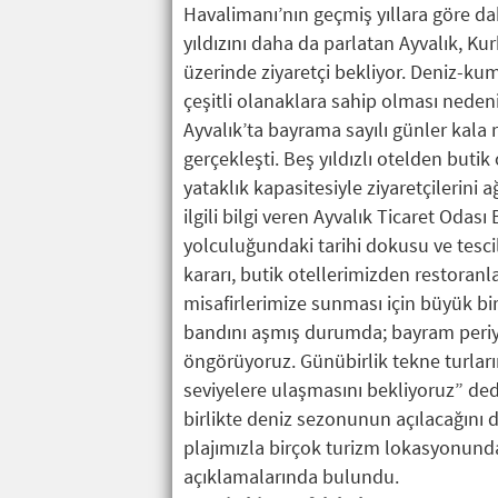
Havalimanı’nın geçmiş yıllara göre d
yıldızını daha da parlatan Ayvalık, K
üzerinde ziyaretçi bekliyor. Deniz-ku
çeşitli olanaklara sahip olması nedeni
Ayvalık’ta bayrama sayılı günler kala
gerçekleşti. Beş yıldızlı otelden buti
yataklık kapasitesiyle ziyaretçilerini 
ilgili bilgi veren Ayvalık Ticaret Odas
yolculuğundaki tarihi dokusu ve tescil
kararı, butik otellerimizden restoran
misafirlerimize sunması için büyük bi
bandını aşmış durumda; bayram periy
öngörüyoruz. Günübirlik tekne turları
seviyelere ulaşmasını bekliyoruz” de
birlikte deniz sezonunun açılacağını d
plajımızla birçok turizm lokasyonund
açıklamalarında bulundu.