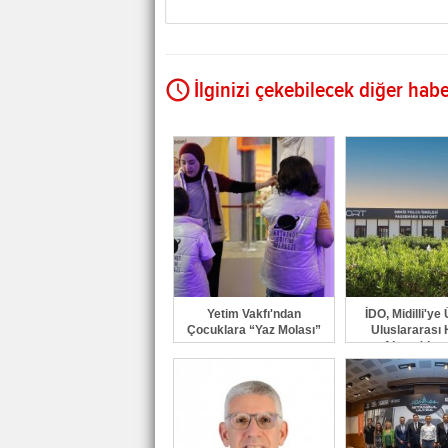
İlginizi çekebilecek diğer habe
Yetim Vakfı'ndan
İDO, Midilli'y
Çocuklara “Yaz Molası”
Uluslararası H
Akçay'dan 