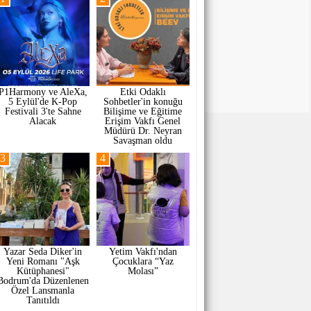
P1Harmony ve AleXa,
Etki Odaklı
5 Eylül'de K-Pop
Sohbetler'in konuğu
Festivali 3'te Sahne
Bilişime ve Eğitime
Alacak
Erişim Vakfı Genel
Müdürü Dr. Neyran
Savaşman oldu
3
4
Yazar Seda Diker'in
Yetim Vakfı'ndan
Yeni Romanı "Aşk
Çocuklara “Yaz
Kütüphanesi"
Molası”
Bodrum'da Düzenlenen
Özel Lansmanla
Tanıtıldı