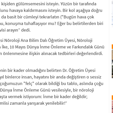
e kişiden gülümsemesini isteyin. Yüzün bir tarafında
unu havaya kaldırmasını isteyin. Bir kol aşağıya doğru
da basit bir cümleyi tekrarlatın ("Bugün hava çok
mu, konuşma tuhaflaşıyor mu? Eğer bu belirtilerden biri
isi arayın” dedi.
esi Nöroloji Ana Bilim Dalı Öğretim Üyesi, Nöroloji
 İke, 10 Mayıs Dünya İnme Önleme ve Farkındalık Günü
 önlenmesine ilişkin alınacak tedbirleri değerlendirdi.
nin bir kader olmadığını belirten Dr. Öğretim Üyesi
ıl binlerce insan, hayatını bir anda değiştiren o sessiz
çoğumuzun "felç" olarak bildiği bu tablo, aslında çoğu
 Dünya İnme Önleme Günü vesilesiyle, bir nöroloji
şta vermek istiyorum: İnme bir kader değildir;
emlisi zamanla yarışarak yenilebilir!”