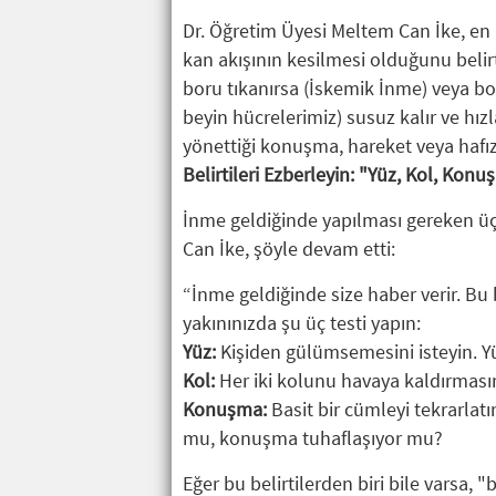
Dr. Öğretim Üyesi Meltem Can İke, en 
kan akışının kesilmesi olduğunu belir
boru tıkanırsa (İskemik İnme) veya bo
beyin hücrelerimiz) susuz kalır ve hız
yönettiği konuşma, hareket veya hafız
Belirtileri Ezberleyin: "Yüz, Kol, Konu
İnme geldiğinde yapılması gereken ü
Can İke, şöyle devam etti:
“İnme geldiğinde size haber verir. Bu 
yakınınızda şu üç testi yapın:
Yüz:
Kişiden gülümsemesini isteyin. Y
Kol:
Her iki kolunu havaya kaldırmasın
Konuşma:
Basit bir cümleyi tekrarlatı
mu, konuşma tuhaflaşıyor mu?
Eğer bu belirtilerden biri bile varsa, 