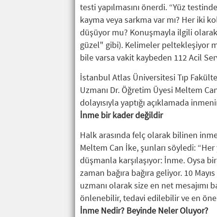
testi yapılmasını önerdi. “Yüz testind
kayma veya sarkma var mı? Her iki kol
düşüyor mu? Konuşmayla ilgili olarak 
güzel" gibi). Kelimeler peltekleşiyor 
bile varsa vakit kaybeden 112 Acil Serv
İstanbul Atlas Üniversitesi Tıp Fakült
Uzmanı Dr. Öğretim Üyesi Meltem Can
dolayısıyla yaptığı açıklamada inmenin
İnme bir kader değildir
Halk arasında felç olarak bilinen inme
Meltem Can İke, şunları söyledi: “Her y
düşmanla karşılaşıyor: İnme. Oysa bir
zaman bağıra bağıra geliyor. 10 Mayıs
uzmanı olarak size en net mesajımı ba
önlenebilir, tedavi edilebilir ve en ön
İnme Nedir? Beyinde Neler Oluyor?