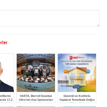
rler
GÖNDER
iflerini
VARTA, Merrell İstanbul
Güvenli ve Konforlu
erek 17,2
Ultra'nın Ana Sponsorları
Yapıların Temelinde Doğru
taşıdı
Arasında
Yalıtım Var