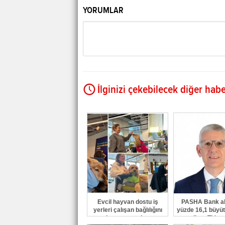
YORUMLAR
İlginizi çekebilecek diğer habe
Evcil hayvan dostu iş
PASHA Bank akt
yerleri çalışan bağlılığını
yüzde 16,1 büyüt
ve işveren markasını
milyar TL'ye 