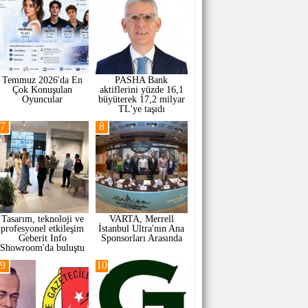
Temmuz 2026'da En
PASHA Bank
Çok Konuşulan
aktiflerini yüzde 16,1
Oyuncular
büyüterek 17,2 milyar
TL'ye taşıdı
7
8
Tasarım, teknoloji ve
VARTA, Merrell
profesyonel etkileşim
İstanbul Ultra'nın Ana
Geberit Info
Sponsorları Arasında
Showroom'da buluştu
9
10