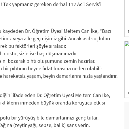
n! Tek yapmanız gereken derhal 112 Acil Servis'i
nu kaydeden Dr. Öğretim Üyesi Meltem Can İke, “Bazı
etimiz veya aile geçmişimiz gibi. Ancak asıl suçluları
ek bu faktörleri şöyle sıraladı:
 dostu, sizin ise baş düşmanınızdır.
sını bozarak pıhtı oluşumuna zemin hazırlar.
 bir pıhtının beyne fırlatılmasına neden olabilir.
ve hareketsiz yaşam, beyin damarlarını hızla yaşlandırır.
iğini ifade eden Dr. Öğretim Üyesi Meltem Can İke,
ikliklerin inmeden büyük oranda koruyucu etkisi
olu bir yürüyüş bile damarlarınızı genç tutar.
ğına (zeytinyağı, sebze, balık) şans verin.