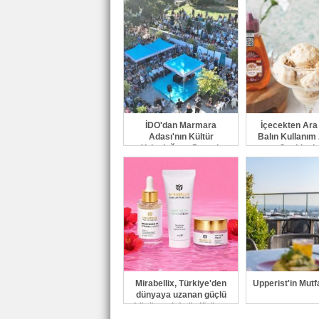
güçlendiriyor
İDO'dan Marmara
İçecekten Ar
Adası'nın Kültür
Balın Kullanım 
Yolculuğuna Destek
Çeşitleni
Mirabellix, Türkiye'den
Upperist'in Mutfa
dünyaya uzanan güçlü
büyümesini sürdürüyor