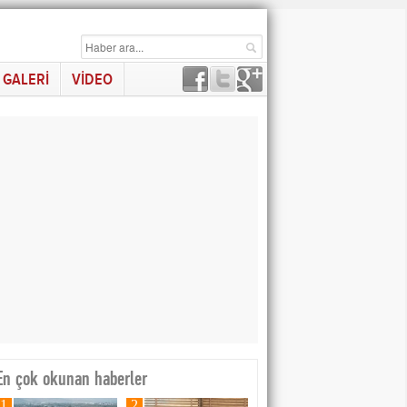
GALERİ
VİDEO
En çok okunan haberler
1
2