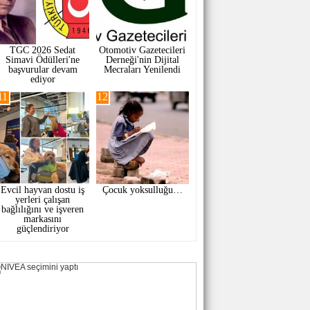
TGC 2026 Sedat
Otomotiv Gazetecileri
Simavi Ödülleri'ne
Derneği'nin Dijital
başvurular devam
Mecraları Yenilendi
ediyor
11
12
Evcil hayvan dostu iş
Çocuk yoksulluğu…
yerleri çalışan
bağlılığını ve işveren
markasını
güçlendiriyor