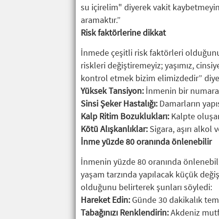
su içirelim" diyerek vakit kaybetmeyi
aramaktır.”
Risk faktörlerine dikkat
İnmede çeşitli risk faktörleri olduğu
riskleri değiştiremeyiz; yaşımız, cinsiy
kontrol etmek bizim elimizdedir” diyer
Yüksek Tansiyon:
İnmenin bir numaralı
Sinsi Şeker Hastalığı:
Damarların yapı
Kalp Ritim Bozuklukları:
Kalpte oluşan
Kötü Alışkanlıklar:
Sigara, aşırı alkol 
İnme yüzde 80 oranında önlenebilir
İnmenin yüzde 80 oranında önlenebild
yaşam tarzında yapılacak küçük değiş
olduğunu belirterek şunları söyledi:
Hareket Edin:
Günde 30 dakikalık temp
Tabağınızı Renklendirin:
Akdeniz mutfa