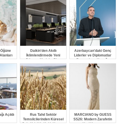
a Öğüne
Daikin'den Akıllı
Azerbaycan'daki Genç
Alanları
İklimlendirmede Yeni
Liderler ve Diplomatlar
yor
Dönem: Madoka Plus
Forumu'nun Konuğu
Türkiye'de
Mentör ve Akademisyen
Fatih Elibol Oldu
ğı Açıldı
Rus Tahıl Sektör
MARCIANO by GUESS
Temsilcilerinden Küresel
SS26: Modern Zarafetin
Gıda Krizi Ve Kıtlık Uyarısı
Yeni Yorumu