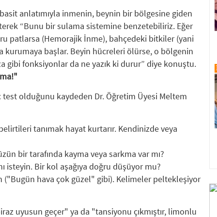
basit anlatımıyla inmenin, beynin bir bölgesine giden
terek “Bunu bir sulama sistemine benzetebiliriz. Eğer
ru patlarsa (Hemorajik İnme), bahçedeki bitkiler (yani
la kurumaya başlar. Beyin hücreleri ölürse, o bölgenin
a gibi fonksiyonlar da ne yazık ki durur” diye konuştu.
şma!"
ç test olduğunu kaydeden Dr. Öğretim Üyesi Meltem
belirtileri tanımak hayat kurtarır. Kendinizde veya
üzün bir tarafında kayma veya sarkma var mı?
ı isteyin. Bir kol aşağıya doğru düşüyor mu?
n ("Bugün hava çok güzel" gibi). Kelimeler peltekleşiyor
"biraz uyusun geçer" ya da "tansiyonu çıkmıştır, limonlu