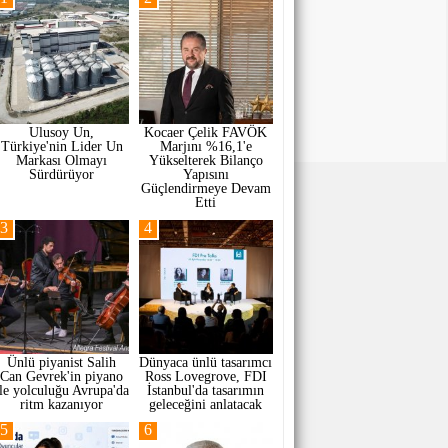
Ulusoy Un,
Kocaer Çelik FAVÖK
Türkiye'nin Lider Un
Marjını %16,1'e
Markası Olmayı
Yükselterek Bilanço
Sürdürüyor
Yapısını
Güçlendirmeye Devam
Etti
3
4
Ünlü piyanist Salih
Dünyaca ünlü tasarımcı
Can Gevrek'in piyano
Ross Lovegrove, FDI
ile yolculuğu Avrupa'da
İstanbul'da tasarımın
ritm kazanıyor
geleceğini anlatacak
5
6