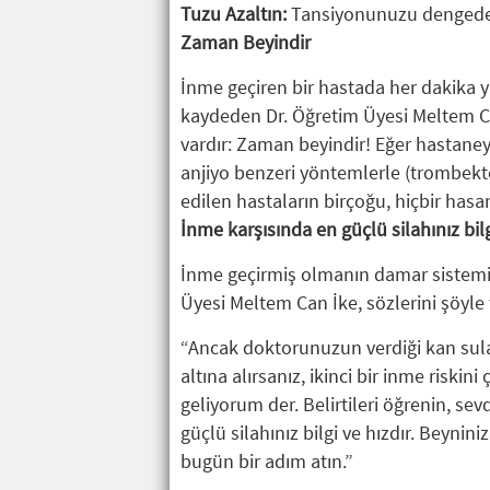
Tuzu Azaltın:
Tansiyonunuzu dengede 
Zaman Beyindir
İnme geçiren bir hastada her dakika 
kaydeden Dr. Öğretim Üyesi Meltem C
vardır: Zaman beyindir! Eğer hastaneye 
anjiyo benzeri yöntemlerle (trombek
edilen hastaların birçoğu, hiçbir ha
İnme karşısında en güçlü silahınız bilg
İnme geçirmiş olmanın damar sistemin
Üyesi Meltem Can İke, sözlerini şöyl
“Ancak doktorunuzun verdiği kan sulandı
altına alırsanız, ikinci bir inme riski
geliyorum der. Belirtileri öğrenin, se
güçlü silahınız bilgi ve hızdır. Beyn
bugün bir adım atın.”