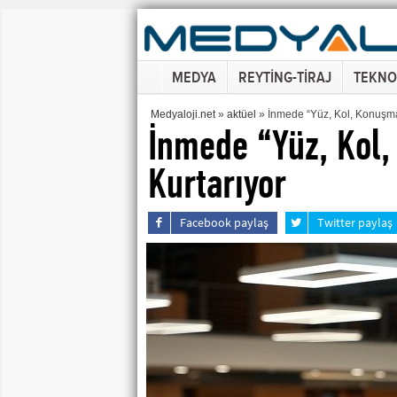
MEDYA
REYTİNG-TİRAJ
TEKNO
Medyaloji.net
»
aktüel
» İnmede “Yüz, Kol, Konuşma 
İnmede “Yüz, Kol,
Kurtarıyor
Facebook paylaş
Twitter paylaş