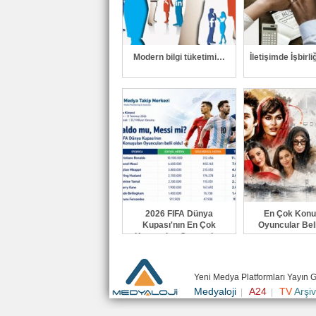
Modern bilgi tüketimi…
İletişimde İşbirli
2026 FIFA Dünya
En Çok Konu
Kupası'nın En Çok
Oyuncular Bell
Konuşulan Oyuncuları
belli oldu
Yeni Medya Platformları Yayın 
Medyaloji
A24
TV
Arşiv
|
|