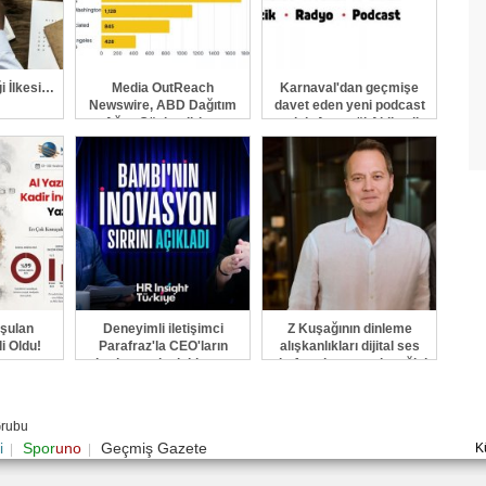
ği İlkesi…
Media OutReach
Karnaval'dan geçmişe
Newswire, ABD Dağıtım
davet eden yeni podcast
Ağını Güçlendiriyor
serisi: Ayşegül Aldinç ile
O Zaman
şulan
Deneyimli iletişimci
Z Kuşağının dinleme
i Oldu!
Parafraz'la CEO'ların
alışkanlıkları dijital ses
kariyer yolculuklarına
platformlarının geleceğini
eşlik ediyor
şekillendiriyor
Grubu
i
Spor
uno
Geçmiş Gazete
K
|
|