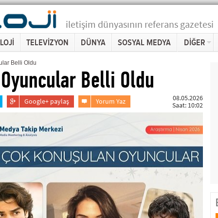
iletişim dünyasının referans gazetesi
LOJİ
TELEVİZYON
DÜNYA
SOSYAL MEDYA
DİĞER
ar Belli Oldu
Oyuncular Belli Oldu
08.05.2026
Google+ paylaş
Yorum Yaz
Saat: 10:02