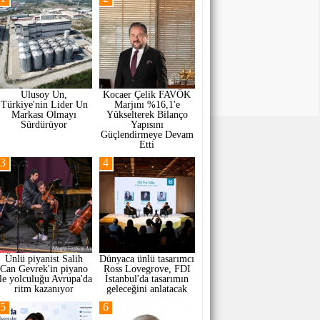
Ulusoy Un,
Kocaer Çelik FAVÖK
Türkiye'nin Lider Un
Marjını %16,1'e
Markası Olmayı
Yükselterek Bilanço
Sürdürüyor
Yapısını
Güçlendirmeye Devam
Etti
3
4
Ünlü piyanist Salih
Dünyaca ünlü tasarımcı
Can Gevrek'in piyano
Ross Lovegrove, FDI
ile yolculuğu Avrupa'da
İstanbul'da tasarımın
ritm kazanıyor
geleceğini anlatacak
5
6