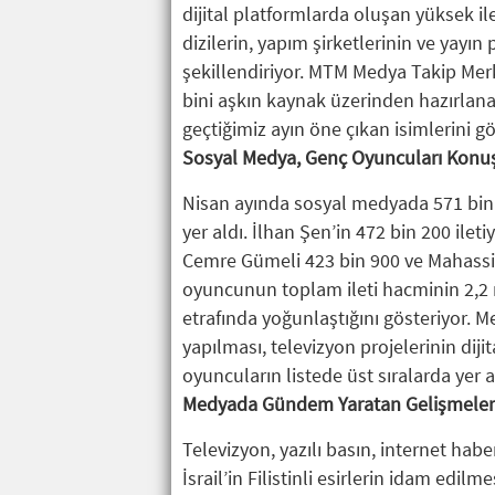
dijital platformlarda oluşan yüksek ile
dizilerin, yapım şirketlerinin ve yay
şekillendiriyor. MTM Medya Takip Mer
bini aşkın kaynak üzerinden hazırlan
geçtiğimiz ayın öne çıkan isimlerini g
Sosyal Medya, Genç Oyuncuları Konu
Nisan ayında sosyal medyada 571 bin 
yer aldı. İlhan Şen’in 472 bin 200 ileti
Cemre Gümeli 423 bin 900 ve Mahassine
oyuncunun toplam ileti hacminin 2,2 m
etrafında yoğunlaştığını gösteriyor.
yapılması, televizyon projelerinin dij
oyuncuların listede üst sıralarda yer 
Medyada Gündem Yaratan Gelişmeler 
Televizyon, yazılı basın, internet hab
İsrail’in Filistinli esirlerin idam edil