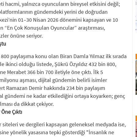
ti hacmi, yalnızca oyuncuların bireysel etkisini değil;
ın platformlarının gündemdeki yerini de doğrudan
kezi’nin 01–30 Nisan 2026 dönemini kapsayan ve 10
an “En Çok Konuşulan Oyuncular” araştırması,
özler önüne seriyor.
ştu
800 paylaşıma konu olan Biran Damla Yılmaz ilk sırada
yle ikinci olduğu listede, Şükrü Özyıldız 432 bin 800,
 Merabet 366 bin 700 iletiyle öne çıktı. İlk 5
ilyonu aşması, dijital gündemin belirli isimler
 Mert Ramazan Demir hakkında 234 bin paylaşım
ital gündemi ne kadar etkilediğini ortaya koyarken; genç
alması da dikkat çekiyor.
Öne Çıktı
er siteleri ve dergileri kapsayan geleneksel medyada ise,
mesine yönelik yasasına tepki gösterdiği "İnsanlık ne