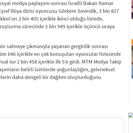
syal medya paylaşımı sonrası İsrailli Bakan Itamar
Eşref Rüya dizisi oyuncusu Görkem Sevindik, 3 bin 827
likkol’un 3 bin 405 içerikle ikinci olduğu listede,
ruşturma sürecinde 2 bin 949 içerikle üçüncü sıraya
cinin sahneye çıkmasıyla yaşanan gerginlik sonrası
bin 646 içerikle en çok konuşulan oyuncular listesinde
al ise 2 bin 458 içerikle ilk 5’e girdi. MTM Medya Takip
şımların belirli isimlerde yoğunlaştığını, geleneksel
erin daha dengeli bir dağılım oluşturduğunu