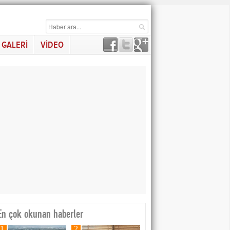
GALERİ
VİDEO
En çok okunan haberler
1
2