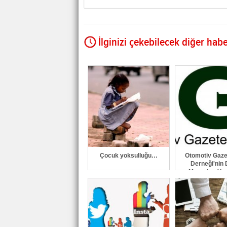
İlginizi çekebilecek diğer habe
Çocuk yoksulluğu…
Otomotiv Gazet
Derneği'nin D
Mecraları Yen