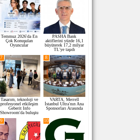
Temmuz 2026'da En
PASHA Bank
Çok Konuşulan
aktiflerini yüzde 16,1
Oyuncular
büyüterek 17,2 milyar
TL'ye taşıdı
7
8
Tasarım, teknoloji ve
VARTA, Merrell
profesyonel etkileşim
İstanbul Ultra'nın Ana
Geberit Info
Sponsorları Arasında
Showroom'da buluştu
9
10