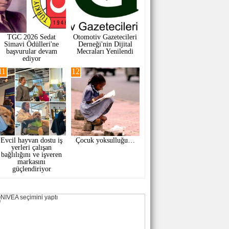
TGC 2026 Sedat
Otomotiv Gazetecileri
Simavi Ödülleri'ne
Derneği'nin Dijital
başvurular devam
Mecraları Yenilendi
ediyor
11
12
Evcil hayvan dostu iş
Çocuk yoksulluğu…
yerleri çalışan
bağlılığını ve işveren
markasını
güçlendiriyor