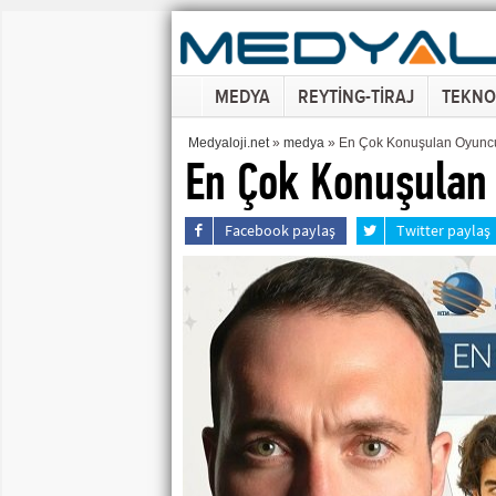
MEDYA
REYTİNG-TİRAJ
TEKNO
Medyaloji.net
»
medya
» En Çok Konuşulan Oyuncul
En Çok Konuşulan 
Facebook paylaş
Twitter paylaş