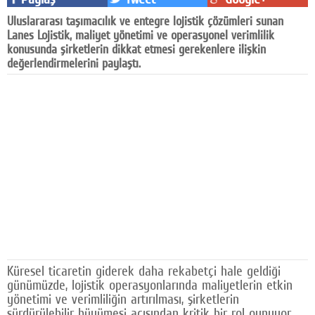
Facebook
Uluslararası taşımacılık ve entegre lojistik çözümleri sunan
Lanes Lojistik, maliyet yönetimi ve operasyonel verimlilik
Diziler
konusunda şirketlerin dikkat etmesi gerekenlere ilişkin
değerlendirmelerini paylaştı.
Karikatür
Youtube
Polemik
Reklam
Yazarlar
Künye
SOSYAL MEDYA
Küresel ticaretin giderek daha rekabetçi hale geldiği
Facebook
günümüzde, lojistik operasyonlarında maliyetlerin etkin
yönetimi ve verimliliğin artırılması, şirketlerin
Twitter
sürdürülebilir büyümesi açısından kritik bir rol oynuyor.