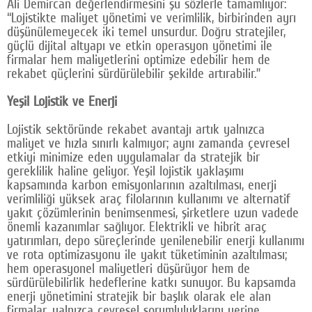
Ali Demircan değerlendirmesini şu sözlerle tamamlıyor:
“Lojistikte maliyet yönetimi ve verimlilik, birbirinden ayrı
düşünülemeyecek iki temel unsurdur. Doğru stratejiler,
güçlü dijital altyapı ve etkin operasyon yönetimi ile
firmalar hem maliyetlerini optimize edebilir hem de
rekabet güçlerini sürdürülebilir şekilde artırabilir.”
Yeşil Lojistik ve Enerji
Lojistik sektöründe rekabet avantajı artık yalnızca
maliyet ve hızla sınırlı kalmıyor; aynı zamanda çevresel
etkiyi minimize eden uygulamalar da stratejik bir
gereklilik haline geliyor. Yeşil lojistik yaklaşımı
kapsamında karbon emisyonlarının azaltılması, enerji
verimliliği yüksek araç filolarının kullanımı ve alternatif
yakıt çözümlerinin benimsenmesi, şirketlere uzun vadede
önemli kazanımlar sağlıyor. Elektrikli ve hibrit araç
yatırımları, depo süreçlerinde yenilenebilir enerji kullanımı
ve rota optimizasyonu ile yakıt tüketiminin azaltılması;
hem operasyonel maliyetleri düşürüyor hem de
sürdürülebilirlik hedeflerine katkı sunuyor. Bu kapsamda
enerji yönetimini stratejik bir başlık olarak ele alan
firmalar, yalnızca çevresel sorumluluklarını yerine