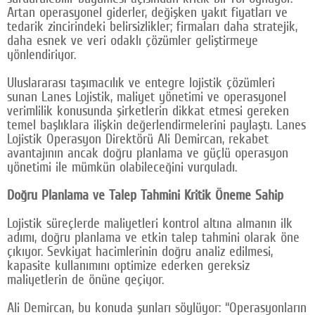
Artan operasyonel giderler, değişken yakıt fiyatları ve
Google Plus
tedarik zincirindeki belirsizlikler; firmaları daha stratejik,
daha esnek ve veri odaklı çözümler geliştirmeye
© 2026 TÜM HAKLARI SAKLIDIR
yönlendiriyor.
Uluslararası taşımacılık ve entegre lojistik çözümleri
sunan Lanes Lojistik, maliyet yönetimi ve operasyonel
verimlilik konusunda şirketlerin dikkat etmesi gereken
temel başlıklara ilişkin değerlendirmelerini paylaştı. Lanes
Lojistik Operasyon Direktörü Ali Demircan, rekabet
avantajının ancak doğru planlama ve güçlü operasyon
yönetimi ile mümkün olabileceğini vurguladı.
Doğru Planlama ve Talep Tahmini Kritik Öneme Sahip
Lojistik süreçlerde maliyetleri kontrol altına almanın ilk
adımı, doğru planlama ve etkin talep tahmini olarak öne
çıkıyor. Sevkiyat hacimlerinin doğru analiz edilmesi,
kapasite kullanımını optimize ederken gereksiz
maliyetlerin de önüne geçiyor.
Ali Demircan, bu konuda şunları söylüyor: “Operasyonların