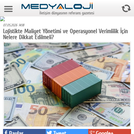
9 Ağustos 2026 2:32:45
İletişim dünyasının referans gazetesi
Anasayfa
07.05.2026 14:18
Foto Galeri
Lojistikte Maliyet Yönetimi ve Operasyonel Verimlilik İçin
Nelere Dikkat Edilmeli?
Video Galeri
Gazeteler
Medya
Reyting-tiraj
Teknoloji
Televizyon
Dünya
Pr
Paylaş
Tweet
Google+