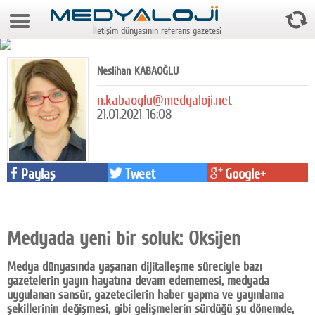
9 Ağustos 2026 10:14:46
İletişim dünyasının referans gazetesi
Anasayfa
Foto Galeri
Neslihan KABAOĞLU
Video Galeri
n.kabaoglu@medyaloji.net
21.01.2021 16:08
Gazeteler
Medya
Paylaş
Tweet
Google+
Reyting-tiraj
Teknoloji
Medyada yeni bir soluk: Oksijen
Televizyon
Medya dünyasında yaşanan dijitalleşme süreciyle bazı
Dünya
gazetelerin yayın hayatına devam edememesi, medyada
uygulanan sansür, gazetecilerin haber yapma ve yayınlama
Pr
şekillerinin değişmesi, gibi gelişmelerin sürdüğü şu dönemde,