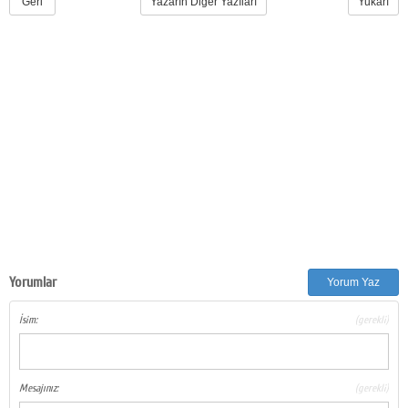
Geri
Yazarın Diğer Yazıları
Yukarı
Yorumlar
Yorum Yaz
İsim:
(gerekli)
Mesajınız:
(gerekli)