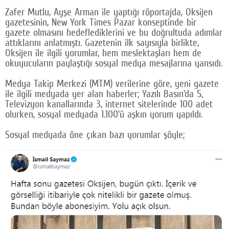
Zafer Mutlu, Ayşe Arman ile yaptığı röportajda, Oksijen
Google Plus
gazetesinin, New York Times Pazar konseptinde bir
gazete olmasını hedeflediklerini ve bu doğrultuda adımlar
© 2026 TÜM HAKLARI SAKLIDIR
attıklarını anlatmıştı. Gazetenin ilk sayısıyla birlikte,
Oksijen ile ilgili yorumlar, hem meslektaşları hem de
okuyucuların paylaştığı sosyal medya mesajlarına yansıdı.
Medya Takip Merkezi (MTM) verilerine göre, yeni gazete
ile ilgili medyada yer alan haberler; Yazılı Basın’da 5,
Televizyon kanallarında 3, internet sitelerinde 100 adet
olurken, sosyal medyada 1.100’ü aşkın yorum yapıldı.
Sosyal medyada öne çıkan bazı yorumlar şöyle;