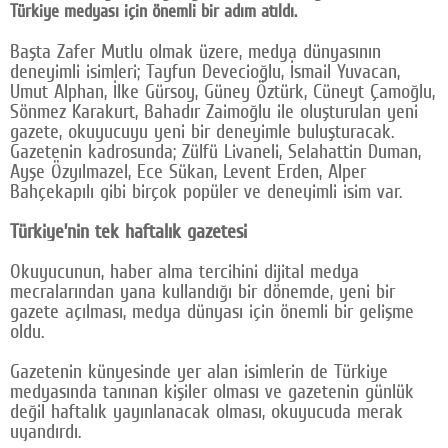
Türkiye medyası için önemli bir adım atıldı.
Facebook
Başta Zafer Mutlu olmak üzere, medya dünyasının
Diziler
deneyimli isimleri; Tayfun Devecioğlu, İsmail Yuvacan,
Umut Alphan, İlke Gürsoy, Güney Öztürk, Cüneyt Çamoğlu,
Karikatür
Sönmez Karakurt, Bahadır Zaimoğlu ile oluşturulan yeni
gazete, okuyucuyu yeni bir deneyimle buluşturacak.
Youtube
Gazetenin kadrosunda; Zülfü Livaneli, Selahattin Duman,
Ayşe Özyılmazel, Ece Sükan, Levent Erden, Alper
Bahçekapılı gibi birçok popüler ve deneyimli isim var.
Polemik
Türkiye’nin tek haftalık gazetesi
Reklam
Okuyucunun, haber alma tercihini dijital medya
Yazarlar
mecralarından yana kullandığı bir dönemde, yeni bir
gazete açılması, medya dünyası için önemli bir gelişme
Künye
oldu.
SOSYAL MEDYA
Gazetenin künyesinde yer alan isimlerin de Türkiye
Facebook
medyasında tanınan kişiler olması ve gazetenin günlük
değil haftalık yayınlanacak olması, okuyucuda merak
uyandırdı.
Twitter