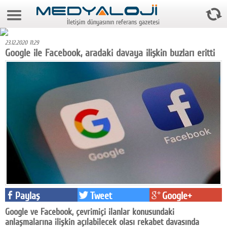
7 Ağustos 2026 19:48:08
İletişim dünyasının referans gazetesi
Anasayfa
23.12.2020 11:29
Foto Galeri
Google ile Facebook, aradaki davaya ilişkin buzları eritti
Video Galeri
Gazeteler
Medya
Reyting-tiraj
Teknoloji
Televizyon
Paylaş
Tweet
Google+
Dünya
Google ve Facebook, çevrimiçi ilanlar konusundaki
Pr
anlaşmalarına ilişkin açılabilecek olası rekabet davasında