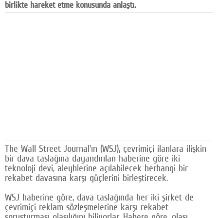
birlikte hareket etme konusunda anlaştı.
Facebook
Diziler
Karikatür
Youtube
Polemik
Reklam
Yazarlar
The Wall Street Journal’ın (WSJ), çevrimiçi ilanlara ilişkin
Künye
bir dava taslağına dayandırılan haberine göre iki
teknoloji devi, aleyhlerine açılabilecek herhangi bir
SOSYAL MEDYA
rekabet davasına karşı güçlerini birleştirecek.
Facebook
WSJ haberine göre, dava taslağında her iki şirket de
çevrimiçi reklam sözleşmelerine karşı rekabet
Twitter
soruşturması olasılığını biliyorlar. Habere göre, olası