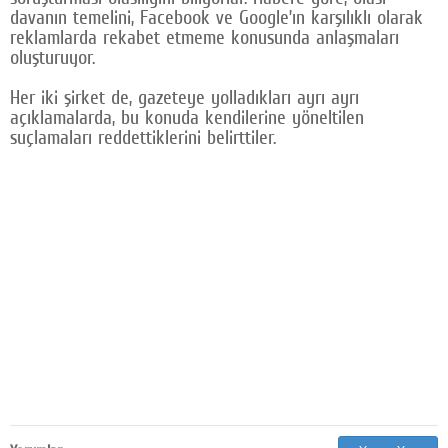
davanın temelini, Facebook ve Google’ın karşılıklı olarak
Google Plus
reklamlarda rekabet etmeme konusunda anlaşmaları
oluşturuyor.
© 2026 TÜM HAKLARI SAKLIDIR
Her iki şirket de, gazeteye yolladıkları ayrı ayrı
açıklamalarda, bu konuda kendilerine yöneltilen
suçlamaları reddettiklerini belirttiler.