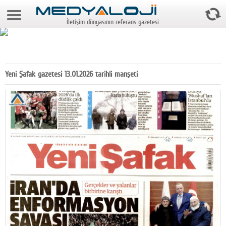
8 Ağustos 2026 18:53:50
İletişim dünyasının referans gazetesi
Anasayfa
Foto Galeri
Video Galeri
Yeni Şafak gazetesi 13.01.2026 tarihli manşeti
Gazeteler
Medya
Reyting-tiraj
Teknoloji
Televizyon
Dünya
Pr