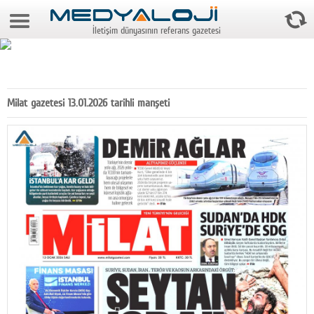
6 Ağustos 2026 20:43:20
İletişim dünyasının referans gazetesi
Anasayfa
Foto Galeri
Video Galeri
Milat gazetesi 13.01.2026 tarihli manşeti
Gazeteler
Medya
Reyting-tiraj
Teknoloji
Televizyon
Dünya
Pr