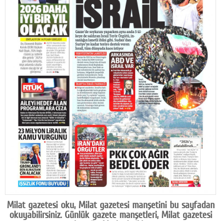
Facebook
Diziler
Karikatür
Youtube
Polemik
Reklam
Yazarlar
Künye
SOSYAL MEDYA
Facebook
Milat gazetesi oku, Milat gazetesi manşetini bu sayfadan
Twitter
okuyabilirsiniz. Günlük gazete manşetleri, Milat gazetesi