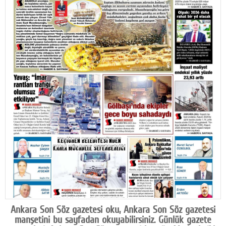
Facebook
Diziler
Karikatür
Youtube
Polemik
Reklam
Yazarlar
Künye
SOSYAL MEDYA
Facebook
Ankara Son Söz gazetesi oku, Ankara Son Söz gazetesi
Twitter
manşetini bu sayfadan okuyabilirsiniz. Günlük gazete