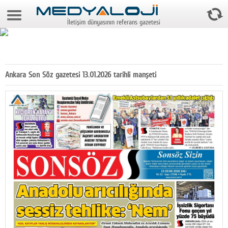
6 Ağustos 2026 10:57:20
İletişim dünyasının referans gazetesi
Anasayfa
Foto Galeri
Video Galeri
Ankara Son Söz gazetesi 13.01.2026 tarihli manşeti
Gazeteler
Medya
Reyting-tiraj
Teknoloji
Televizyon
Dünya
Pr