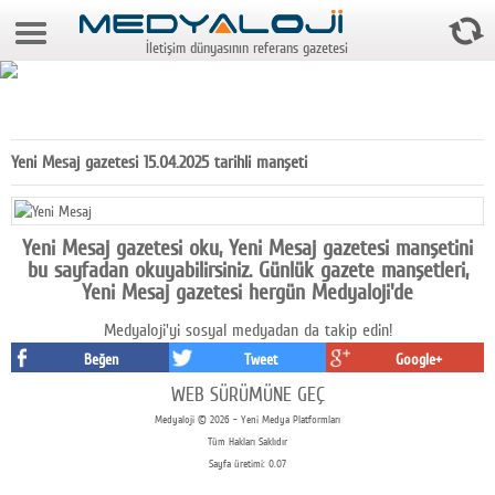
8 Ağustos 2026 16:26:11
İletişim dünyasının referans gazetesi
Anasayfa
Foto Galeri
Video Galeri
Yeni Mesaj gazetesi 15.04.2025 tarihli manşeti
Gazeteler
Medya
Yeni Mesaj gazetesi oku, Yeni Mesaj gazetesi manşetini
bu sayfadan okuyabilirsiniz. Günlük gazete manşetleri,
Reyting-tiraj
Yeni Mesaj gazetesi hergün Medyaloji'de
Medyaloji'yi sosyal medyadan da takip edin!
Teknoloji
Beğen
Tweet
Google+
Televizyon
WEB SÜRÜMÜNE GEÇ
Medyaloji © 2026 - Yeni Medya Platformları
Dünya
Tüm Hakları Saklıdır
Sayfa üretimi: 0.07
Pr