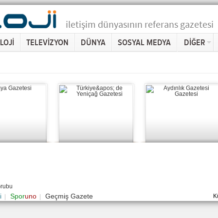
iletişim dünyasının referans gazetesi
LOJİ
TELEVİZYON
DÜNYA
SOSYAL MEDYA
DİĞER
Grubu
i
Spor
uno
Geçmiş Gazete
K
|
|