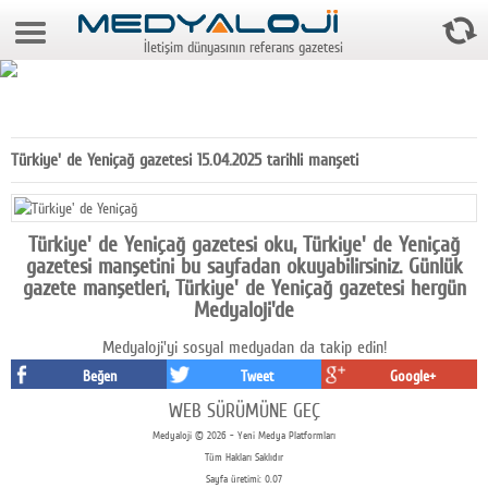
6 Ağustos 2026 10:56:53
İletişim dünyasının referans gazetesi
Anasayfa
Foto Galeri
Video Galeri
Türkiye' de Yeniçağ gazetesi 15.04.2025 tarihli manşeti
Gazeteler
Medya
Türkiye' de Yeniçağ gazetesi oku, Türkiye' de Yeniçağ
gazetesi manşetini bu sayfadan okuyabilirsiniz. Günlük
Reyting-tiraj
gazete manşetleri, Türkiye' de Yeniçağ gazetesi hergün
Medyaloji'de
Teknoloji
Medyaloji'yi sosyal medyadan da takip edin!
Televizyon
Beğen
Tweet
Google+
WEB SÜRÜMÜNE GEÇ
Dünya
Medyaloji © 2026 - Yeni Medya Platformları
Tüm Hakları Saklıdır
Pr
Sayfa üretimi: 0.07