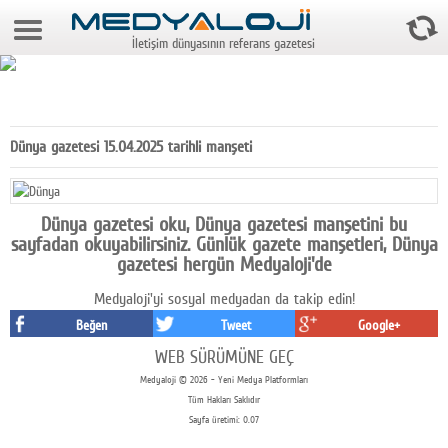
9 Ağustos 2026 5:37:10
İletişim dünyasının referans gazetesi
Anasayfa
Foto Galeri
Video Galeri
Dünya gazetesi 15.04.2025 tarihli manşeti
Gazeteler
Medya
Dünya gazetesi oku, Dünya gazetesi manşetini bu
sayfadan okuyabilirsiniz. Günlük gazete manşetleri, Dünya
Reyting-tiraj
gazetesi hergün Medyaloji'de
Medyaloji'yi sosyal medyadan da takip edin!
Teknoloji
Beğen
Tweet
Google+
Televizyon
WEB SÜRÜMÜNE GEÇ
Medyaloji © 2026 - Yeni Medya Platformları
Dünya
Tüm Hakları Saklıdır
Sayfa üretimi: 0.07
Pr