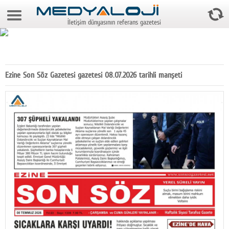
9 Ağustos 2026 7:35:11
İletişim dünyasının referans gazetesi
Anasayfa
Foto Galeri
Video Galeri
Ezine Son Söz Gazetesi gazetesi 08.07.2026 tarihli manşeti
Gazeteler
Medya
Reyting-tiraj
Teknoloji
Televizyon
Dünya
Pr