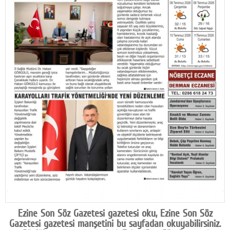
Facebook
Diziler
Karikatür
Youtube
Polemik
Reklam
Yazarlar
Künye
SOSYAL MEDYA
Facebook
Ezine Son Söz Gazetesi gazetesi oku, Ezine Son Söz
Twitter
Gazetesi gazetesi manşetini bu sayfadan okuyabilirsiniz.