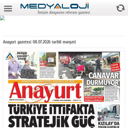
7 Ağustos 2026 20:18:38
İletişim dünyasının referans gazetesi
Anasayfa
Foto Galeri
Video Galeri
Anayurt gazetesi 08.07.2026 tarihli manşeti
Gazeteler
Medya
Reyting-tiraj
Teknoloji
Televizyon
Dünya
Pr