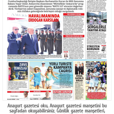
Facebook
Diziler
Karikatür
Youtube
Polemik
Reklam
Yazarlar
Künye
SOSYAL MEDYA
Facebook
Anayurt gazetesi oku, Anayurt gazetesi manşetini bu
Twitter
sayfadan okuyabilirsiniz. Günlük gazete manşetleri,